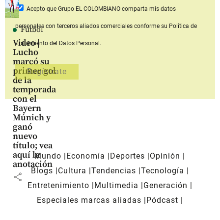
Acepto que Grupo EL COLOMBIANO
comparta mis datos
personales con terceros aliados comerciales
conforme su Política de
Fútbol
Video |
Tratamiento del Datos Personal.
Lucho
marcó su
primer gol
de la
temporada
con el
Bayern
Múnich y
ganó
nuevo
título; vea
aquí la
Mundo
Economía
Deportes
Opinión
anotación
Blogs
Cultura
Tendencias
Tecnología
share
Entretenimiento
Multimedia
Generación
Especiales marcas aliadas
Pódcast