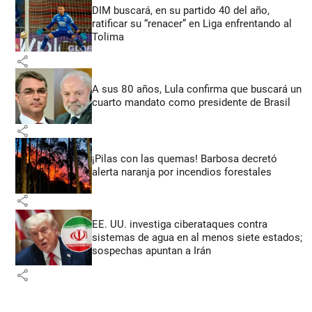
DIM buscará, en su partido 40 del año,
ratificar su “renacer” en Liga enfrentando al
Tolima
share
A sus 80 años, Lula confirma que buscará un
cuarto mandato como presidente de Brasil
share
¡Pilas con las quemas! Barbosa decretó
alerta naranja por incendios forestales
share
EE. UU. investiga ciberataques contra
sistemas de agua en al menos siete estados;
sospechas apuntan a Irán
share