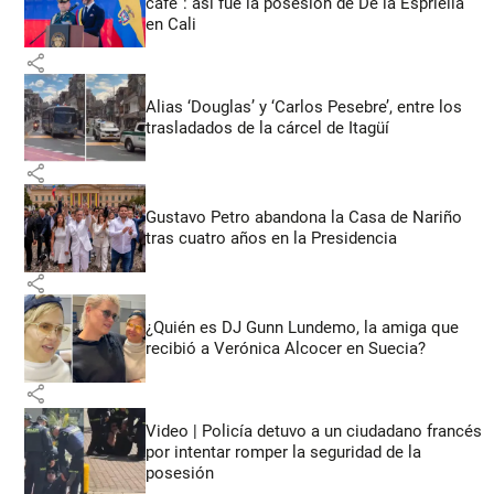
café”: así fue la posesión de De la Espriella
en Cali
share
Alias ‘Douglas’ y ‘Carlos Pesebre’, entre los
trasladados de la cárcel de Itagüí
share
Gustavo Petro abandona la Casa de Nariño
tras cuatro años en la Presidencia
share
¿Quién es DJ Gunn Lundemo, la amiga que
recibió a Verónica Alcocer en Suecia?
share
Video | Policía detuvo a un ciudadano francés
por intentar romper la seguridad de la
posesión