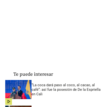
Te puede interesar
“La coca dará paso al coco, al cacao, al
café”: así fue la posesión de De la Espriella
en Cali
share