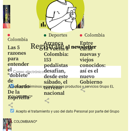
Deportes
Colombia
Colombia
Arranca
Entre
Regístrate
al newsletter
Las 5
la Vuelta a
caras
razones
Colombia:
nuevas y
para
153
viejos
entender
pedalistas
conocidos:
el
desafían,
así es el
“doblete”
desde este
nuevo
de
sábado, el
Gobierno
Abelardo
terreno
Acepto
términos y condiciones productos y servicios
Grupo EL
share
De la
nacional
Espriella
COLOMBIANO*
share
share
Acepto
el tratamiento y uso del dato Personal
por parte del Grupo
EL COLOMBIANO*