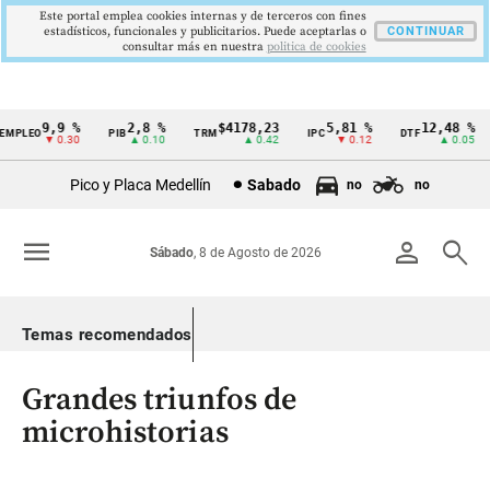
Este portal emplea cookies internas y de terceros con fines
estadísticos, funcionales y publicitarios. Puede aceptarlas o
CONTINUAR
consultar más en nuestra
politica de cookies
9,9 %
2,8 %
$4178,23
5,81 %
12,48 %
PLEO
PIB
TRM
IPC
DTF
Cintillo
▼ 0.30
▲ 0.10
▲ 0.42
▼ 0.12
▲ 0.05
de
Pico y Placa Medellín
Sabado
no
no
indicadores
económicos
menu
person
search
Sábado
, 8 de Agosto de 2026
Colombia
Temas recomendados
Grandes triunfos de
microhistorias