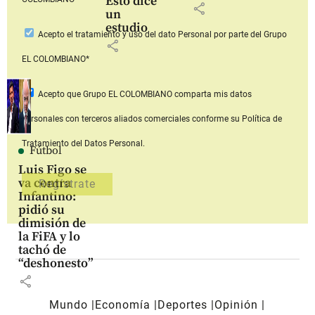
Esto dice
share
un
estudio
Acepto
el tratamiento y uso del dato Personal
por parte del Grupo
share
EL COLOMBIANO*
Acepto que Grupo EL COLOMBIANO
comparta mis datos
personales con terceros aliados comerciales
conforme su Política de
Tratamiento del Datos Personal.
Fútbol
Luis Figo se
va contra
Infantino:
pidió su
dimisión de
la FiFA y lo
tachó de
“deshonesto”
share
Mundo
Economía
Deportes
Opinión