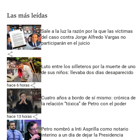
Las más leídas
Sale a la luz la razón por la que las víctimas
del caso contra Jorge Alfredo Vargas no
participarán en el juicio
share
Luto entre los silleteros por la muerte de uno
de sus niños: llevaba dos días desaparecido
share
hace 6 horas
Cuatro años a bordo de sí mismo: crónica de
la relación “tóxica” de Petro con el poder
share
hace 13 horas
Petro nombró a Inti Asprilla como notario
interino a un día de dejar la Presidencia