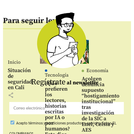
Para seguir leyendo
Inicio
Situación
Economía
Tecnología
de
Acolgen
Regístrate
seguridad
al newsletter
¿Qué
denuncia
en Cali
prefieren
supuesto
los
share
“hostigamiento
lectores,
institucional”
historias
tras
escritas
investigación
por IA o
de la SIC a
por
Enel, Celsia y
Acepto
términos y condiciones productos y servicios
Grupo EL
humanos?
AES
COLOMBIANO*