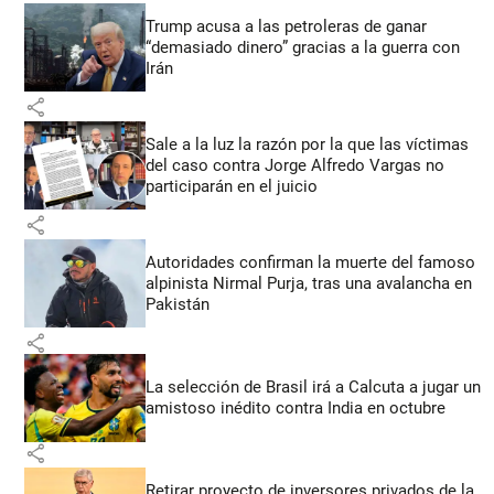
Trump acusa a las petroleras de ganar
“demasiado dinero” gracias a la guerra con
Irán
share
Sale a la luz la razón por la que las víctimas
del caso contra Jorge Alfredo Vargas no
participarán en el juicio
share
Autoridades confirman la muerte del famoso
alpinista Nirmal Purja, tras una avalancha en
Pakistán
share
La selección de Brasil irá a Calcuta a jugar un
amistoso inédito contra India en octubre
share
Retirar proyecto de inversores privados de la