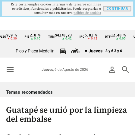
Este portal emplea cookies internas y de terceros con fines
estadísticos, funcionales y publicitarios. Puede aceptarlas o
CONTINUAR
consultar más en nuestra
politica de cookies
9,9 %
2,8 %
$4178,23
5,81 %
12,48 %
EO
PIB
TRM
IPC
DTF
UV
Cintillo
▼ 0.30
▲ 0.10
▲ 0.42
▼ 0.12
▲ 0.05
de
Pico y Placa Medellín
Jueves
3 y 6
3 y 6
indicadores
económicos
menu
person
search
Jueves
, 6 de Agosto de 2026
Colombia
Temas recomendados
Guatapé se unió por la limpieza
del embalse