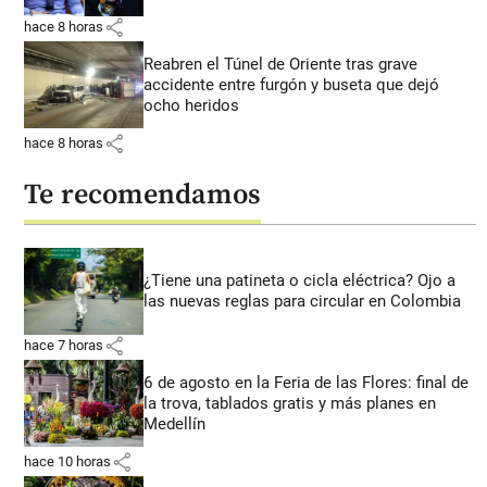
share
hace 8 horas
Reabren el Túnel de Oriente tras grave
accidente entre furgón y buseta que dejó
ocho heridos
share
hace 8 horas
Te recomendamos
¿Tiene una patineta o cicla eléctrica? Ojo a
las nuevas reglas para circular en Colombia
share
hace 7 horas
6 de agosto en la Feria de las Flores: final de
la trova, tablados gratis y más planes en
Medellín
share
hace 10 horas