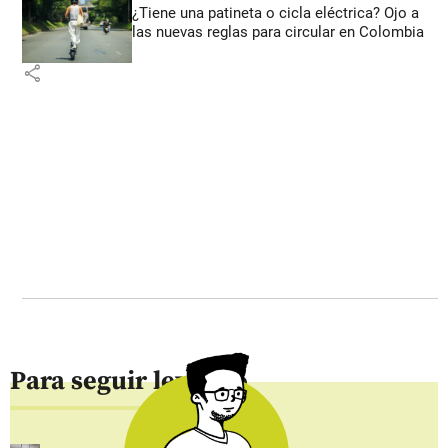
¿Tiene una patineta o cicla eléctrica? Ojo a
las nuevas reglas para circular en Colombia
share
Para seguir leyendo