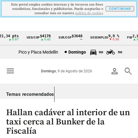
Este portal emplea cookies internas y de terceros con fines
estadísticos, funcionales y publicitarios. Puede aceptarlas o
CONTINUAR
consultar más en nuestra
politica de cookies
1,34 pts
$4178
$3648
9,9 %
2,8 
USD/COP
EUR/COP
DESEMPLEO
PIB
Cintillo
▲ 0.67
▲ 0.42
—
▼ 0.30
▲ 0.
de
Pico y Placa Medellín
Domingo
no
no
indicadores
económicos
menu
person
search
Domingo
, 9 de Agosto de 2026
Colombia
Temas recomendados
Hallan cadáver al interior de un
taxi cerca al Bunker de la
Fiscalía