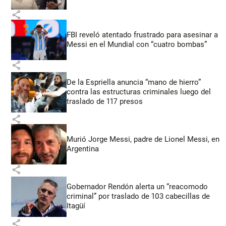
share
FBI reveló atentado frustrado para asesinar a
Messi en el Mundial con “cuatro bombas”
share
De la Espriella anuncia “mano de hierro”
contra las estructuras criminales luego del
traslado de 117 presos
share
Murió Jorge Messi, padre de Lionel Messi, en
Argentina
share
Gobernador Rendón alerta un “reacomodo
criminal” por traslado de 103 cabecillas de
Itagüí
share