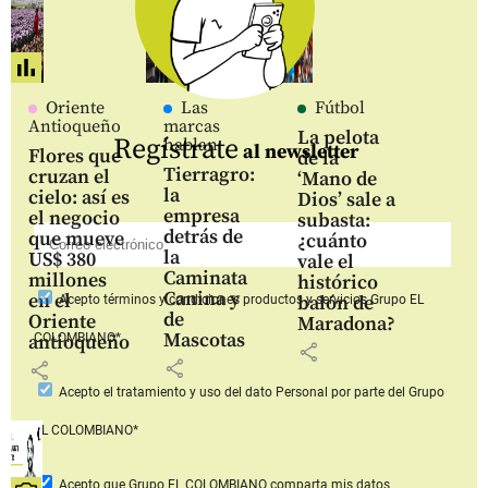
Oriente
Las
Fútbol
Antioqueño
marcas
La pelota
Regístrate
hablan
al newsletter
Flores que
de la
Tierragro:
cruzan el
‘Mano de
la
cielo: así es
Dios’ sale a
empresa
el negocio
subasta:
detrás de
que mueve
¿cuánto
la
US$ 380
vale el
Caminata
millones
histórico
Canina y
en el
balón de
Acepto
términos y condiciones productos y servicios
Grupo EL
de
Oriente
Maradona?
Mascotas
COLOMBIANO*
antioqueño
share
share
share
Acepto
el tratamiento y uso del dato Personal
por parte del Grupo
EL COLOMBIANO*
Acepto que Grupo EL COLOMBIANO
comparta mis datos