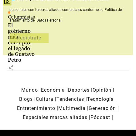
personales con terceros aliados comerciales
conforme su Política de
Columnistas
Tratamiento del Datos Personal.
El
gobierno
más
corrupto:
el legado
de Gustavo
Petro
share
Mundo
Economía
Deportes
Opinión
Blogs
Cultura
Tendencias
Tecnología
Entretenimiento
Multimedia
Generación
Especiales marcas aliadas
Pódcast