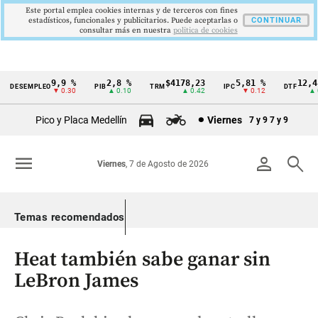
Este portal emplea cookies internas y de terceros con fines
estadísticos, funcionales y publicitarios. Puede aceptarlas o
CONTINUAR
consultar más en nuestra
politica de cookies
9,9 %
2,8 %
$4178,23
5,81 %
12,48 
DESEMPLEO
PIB
TRM
IPC
DTF
Cintillo
▼ 0.30
▲ 0.10
▲ 0.42
▼ 0.12
▲ 0.0
de
Pico y Placa Medellín
Viernes
7 y 9
7 y 9
indicadores
económicos
menu
person
search
Viernes
, 7 de Agosto de 2026
Colombia
Temas recomendados
Heat también sabe ganar sin
LeBron James