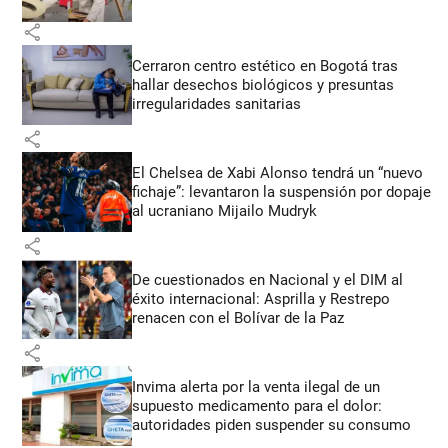
share
Cerraron centro estético en Bogotá tras
hallar desechos biológicos y presuntas
irregularidades sanitarias
share
El Chelsea de Xabi Alonso tendrá un “nuevo
fichaje”: levantaron la suspensión por dopaje
al ucraniano Mijailo Mudryk
share
De cuestionados en Nacional y el DIM al
éxito internacional: Asprilla y Restrepo
renacen con el Bolívar de la Paz
share
Invima alerta por la venta ilegal de un
supuesto medicamento para el dolor:
autoridades piden suspender su consumo