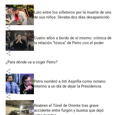
Luto entre los silleteros por la muerte de uno
de sus niños: llevaba dos días desaparecido
share
Cuatro años a bordo de sí mismo: crónica de
la relación “tóxica” de Petro con el poder
share
¿Para dónde va a coger Petro?
share
Petro nombró a Inti Asprilla como notario
interino a un día de dejar la Presidencia
share
Reabren el Túnel de Oriente tras grave
accidente entre furgón y buseta que dejó