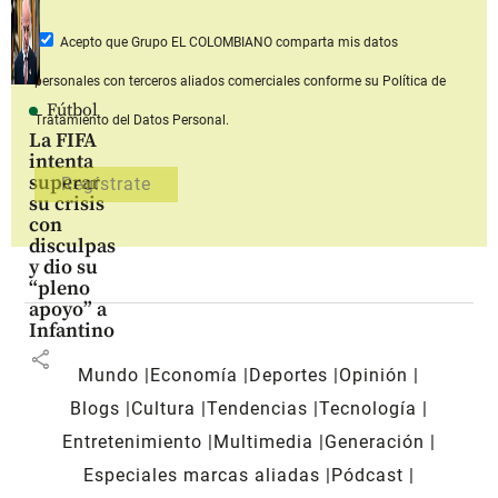
Acepto que Grupo EL COLOMBIANO
comparta mis datos
personales con terceros aliados comerciales
conforme su Política de
Fútbol
Tratamiento del Datos Personal.
La FIFA
intenta
superar
su crisis
con
disculpas
y dio su
“pleno
apoyo” a
Infantino
share
Mundo
Economía
Deportes
Opinión
Blogs
Cultura
Tendencias
Tecnología
Entretenimiento
Multimedia
Generación
Especiales marcas aliadas
Pódcast