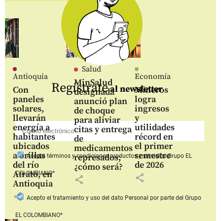
Salud
Antioquia
Economía
MinSalud
Regístrate
al newsletter
Con
Mineros
designada
paneles
logra
anunció plan
solares,
ingresos
de choque
llevarán
y
para aliviar
energía a
utilidades
citas y entrega
habitantes
récord en
de
ubicados
el primer
medicamentos
a orillas
semestre
represados;
Acepto
términos y condiciones productos y servicios
Grupo EL
del río
de 2026
¿cómo será?
Atrato, en
COLOMBIANO*
share
share
Antioquia
share
Acepto
el tratamiento y uso del dato Personal
por parte del Grupo
EL COLOMBIANO*