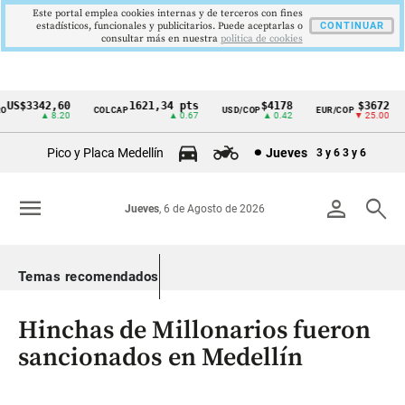
Este portal emplea cookies internas y de terceros con fines
estadísticos, funcionales y publicitarios. Puede aceptarlas o
CONTINUAR
consultar más en nuestra
politica de cookies
US$3342,60
1621,34 pts
$4178
$3672
COLCAP
USD/COP
EUR/COP
Cintillo
▲ 8.20
▲ 0.67
▲ 0.42
▼ 25.00
de
Pico y Placa Medellín
Jueves
3 y 6
3 y 6
indicadores
económicos
menu
person
search
Jueves
, 6 de Agosto de 2026
Colombia
Temas recomendados
Hinchas de Millonarios fueron
sancionados en Medellín