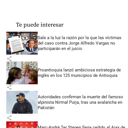
Te puede interesar
Sale a la luz la razón por la que las víctimas
del caso contra Jorge Alfredo Vargas no
participarán en el juicio
share
Proantioquia lanzó ambiciosa estrategia de
inglés en los 125 municipios de Antioquia
share
Autoridades confirman la muerte del famoso
alpinista Nirmal Purja, tras una avalancha en
Pakistán
share
Marc-André Ter Stegen llega cedido al Ajax de