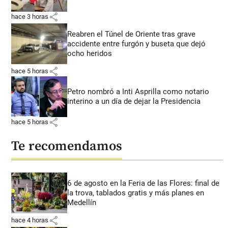
share
hace 3 horas
Reabren el Túnel de Oriente tras grave
accidente entre furgón y buseta que dejó
ocho heridos
share
hace 5 horas
Petro nombró a Inti Asprilla como notario
interino a un día de dejar la Presidencia
share
hace 5 horas
Te recomendamos
6 de agosto en la Feria de las Flores: final de
la trova, tablados gratis y más planes en
Medellín
share
hace 4 horas