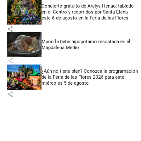
Concierto gratuito de Arelys Henao, tablado
en el Centro y recorridos por Santa Elena
este 6 de agosto en la Feria de las Flores
share
Murió la bebé hipopótamo rescatada en el
Magdalena Medio
share
¿Aún no tiene plan? Conozca la programación
de la Feria de las Flores 2026 para este
miércoles 5 de agosto
share