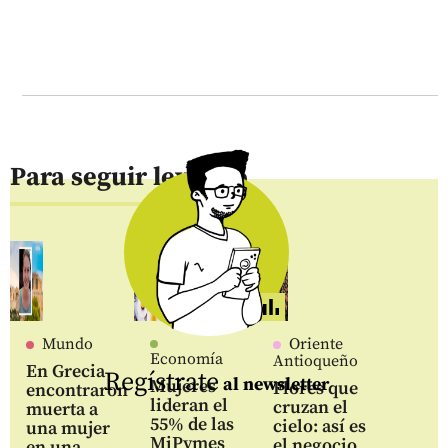
Para seguir leyendo
Mundo
Oriente
Economía
Antioqueño
En Grecia
Regístrate
al newsletter
Mujeres
Flores que
encontraron
lideran el
cruzan el
muerta a
55% de las
cielo: así es
una mujer
MiPymes
el negocio
en una