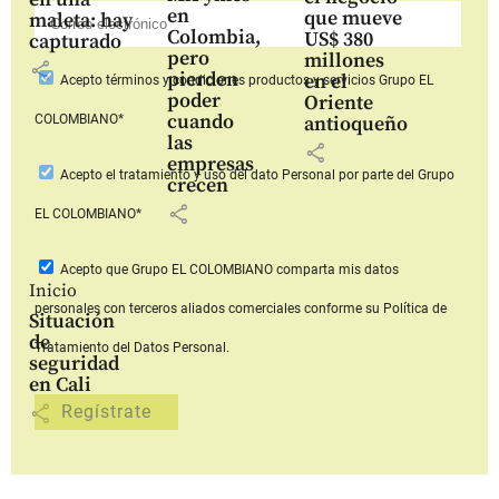
en
que mueve
maleta: hay
Colombia,
US$ 380
capturado
pero
millones
share
pierden
en el
Acepto
términos y condiciones productos y servicios
Grupo EL
poder
Oriente
cuando
COLOMBIANO*
antioqueño
las
share
empresas
Acepto
el tratamiento y uso del dato Personal
por parte del Grupo
crecen
share
EL COLOMBIANO*
Acepto que Grupo EL COLOMBIANO
comparta mis datos
Inicio
personales con terceros aliados comerciales
conforme su Política de
Situación
de
Tratamiento del Datos Personal.
seguridad
en Cali
share