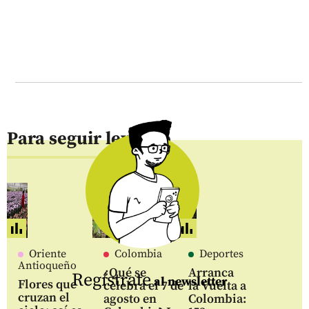
Para seguir leyendo
Oriente
Colombia
Deportes
Antioqueño
¿Qué se
Arranca
Regístrate
al newsletter
Flores que
celebra el 7 de
la Vuelta a
cruzan el
agosto en
Colombia: