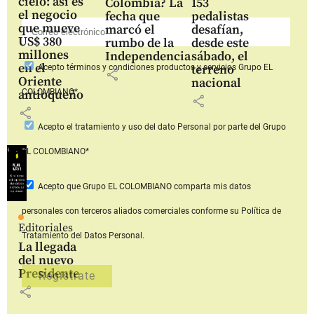
cielo: así es
Colombia? La
153
el negocio
fecha que
pedalistas
que mueve
marcó el
desafían,
US$ 380
rumbo de la
desde este
millones
Independencia
sábado, el
en el
terreno
Acepto
términos y condiciones productos y servicios
Grupo EL
share
Oriente
nacional
COLOMBIANO*
antioqueño
share
share
Acepto
el tratamiento y uso del dato Personal
por parte del Grupo
EL COLOMBIANO*
Acepto que Grupo EL COLOMBIANO
comparta mis datos
personales con terceros aliados comerciales
conforme su Política de
Editoriales
Tratamiento del Datos Personal.
La llegada
del nuevo
Presidente
share