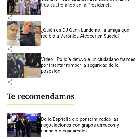
tras cuatro años en la Presidencia
share
¿Quién es DJ Gunn Lundemo, la amiga que
recibió a Verónica Alcocer en Suecia?
share
Video | Policía detuvo a un ciudadano francés
por intentar romper la seguridad de la
posesión
share
Te recomendamos
De la Espriella dio por terminadas las
negociaciones con grupos armados y
anunció megacárceles