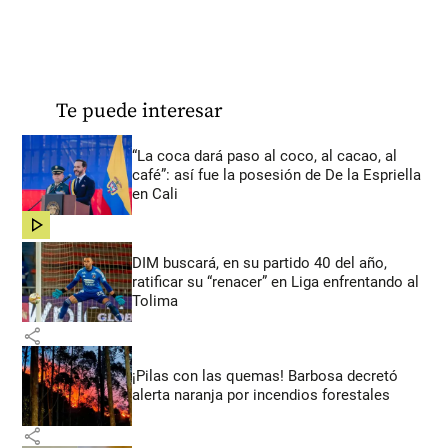
Te puede interesar
“La coca dará paso al coco, al cacao, al
café”: así fue la posesión de De la Espriella
en Cali
share
DIM buscará, en su partido 40 del año,
ratificar su “renacer” en Liga enfrentando al
Tolima
share
¡Pilas con las quemas! Barbosa decretó
alerta naranja por incendios forestales
share