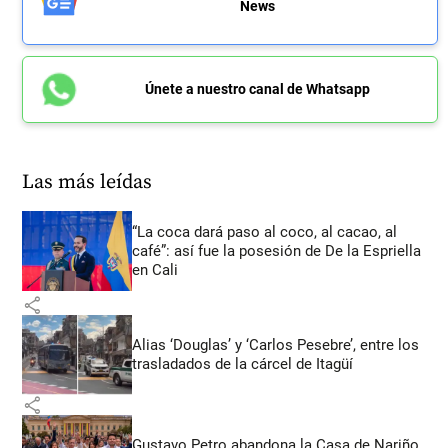
News
Únete a nuestro canal de Whatsapp
Las más leídas
“La coca dará paso al coco, al cacao, al
café”: así fue la posesión de De la Espriella
en Cali
share
Alias ‘Douglas’ y ‘Carlos Pesebre’, entre los
trasladados de la cárcel de Itagüí
share
Gustavo Petro abandona la Casa de Nariño