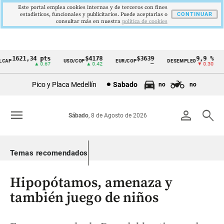
Este portal emplea cookies internas y de terceros con fines
estadísticos, funcionales y publicitarios. Puede aceptarlas o
CONTINUAR
consultar más en nuestra
politica de cookies
1621,34 pts
$4178
$3639
9,9 %
P
USD/COP
EUR/COP
DESEMPLEO
PI
Cintillo
▲ 0.67
▲ 0.42
—
▼ 0.30
de
Pico y Placa Medellín
Sabado
no
no
indicadores
económicos
menu
person
search
Sábado
, 8 de Agosto de 2026
Colombia
Temas recomendados
Hipopótamos, amenaza y
también juego de niños