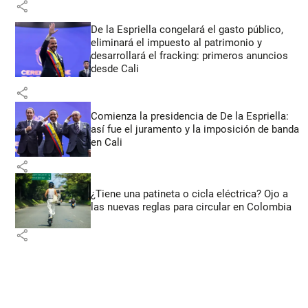
share
De la Espriella congelará el gasto público,
eliminará el impuesto al patrimonio y
desarrollará el fracking: primeros anuncios
desde Cali
share
Comienza la presidencia de De la Espriella:
así fue el juramento y la imposición de banda
en Cali
share
¿Tiene una patineta o cicla eléctrica? Ojo a
las nuevas reglas para circular en Colombia
share