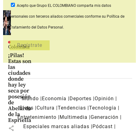
Acepto que Grupo EL COLOMBIANO
comparta mis datos
personales con terceros aliados comerciales
conforme su Política de
Tratamiento del Datos Personal.
Colombia
¡Pilas!
Estas son
las
ciudades
donde
hay ley
seca por
posesión
Mundo
Economía
Deportes
Opinión
de
Blogs
Cultura
Tendencias
Tecnología
Abelardo
de la
Entretenimiento
Multimedia
Generación
Espriella
Especiales marcas aliadas
Pódcast
share