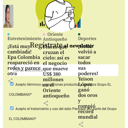
Oriente
Entretenimiento
Deportes
Antioqueño
Regístrate
al newsletter
¡Está muy
¡Gokú
Flores que
cambiada!
volvió a
cruzan el
Epa Colombia
sacar
cielo: así es
reapareció en
todos
el negocio
redes y parece
sus
que mueve
otra
poderes!
US$ 380
Yeison
millones
share
López
en el
Acepto
términos y condiciones productos y servicios
Grupo EL
ganó
Oriente
dos oros
COLOMBIANO*
antioqueño
y
share
rompió
Acepto
el tratamiento y uso del dato Personal
por parte del Grupo
récord
mundial
EL COLOMBIANO*
share