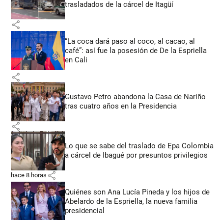
trasladados de la cárcel de Itagüí
share
“La coca dará paso al coco, al cacao, al
café”: así fue la posesión de De la Espriella
en Cali
share
Gustavo Petro abandona la Casa de Nariño
tras cuatro años en la Presidencia
share
Lo que se sabe del traslado de Epa Colombia
a cárcel de Ibagué por presuntos privilegios
share
hace 8 horas
Quiénes son Ana Lucía Pineda y los hijos de
Abelardo de la Espriella, la nueva familia
presidencial