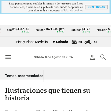
Este portal emplea cookies internas y de terceros con fines
estadísticos, funcionales y publicitarios. Puede aceptarlas o
CONTINUAR
consultar más en nuestra
politica de cookies
US$3342,60
1621,34 pts
$4178
$36
ORO
COLCAP
USD/COP
EUR/COP
Cintillo
▲ 8.20
▲ 0.67
▲ 0.42
▲ 10.
de
Pico y Placa Medellín
Sabado
no
no
indicadores
económicos
menu
person
search
Sábado
, 8 de Agosto de 2026
Colombia
Temas recomendados
Ilustraciones que tienen su
historia