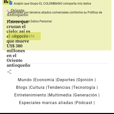
Acepto que Grupo EL COLOMBIANO
comparta mis datos
Oriente
personales con terceros aliados comerciales
conforme su Política de
Antioqueño
Flores que
Tratamiento del Datos Personal.
cruzan el
cielo: así es
el negocio
que mueve
US$ 380
millones
en el
Oriente
antioqueño
share
Mundo
Economía
Deportes
Opinión
Blogs
Cultura
Tendencias
Tecnología
Entretenimiento
Multimedia
Generación
Especiales marcas aliadas
Pódcast