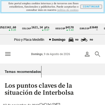
Este portal emplea cookies internas y de terceros con fines
estadísticos, funcionales y publicitarios. Puede aceptarlas o
CONTINUAR
consultar más en nuestra
politica de cookies
$3342,60
1621,34 pts
$4178
$3648
COLCAP
USD/COP
EUR/COP
DE
Cintillo
▲ 8.20
▲ 0.67
▲ 0.42
—
de
Pico y Placa Medellín
Domingo
no
no
indicadores
económicos
menu
person
search
Domingo
, 9 de Agosto de 2026
Colombia
Temas recomendados
Los puntos claves de la
situación de Interbolsa