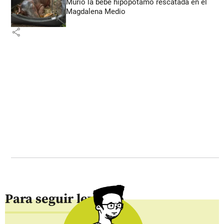
Murió la bebé hipopótamo rescatada en el
Magdalena Medio
share
Para seguir leyendo