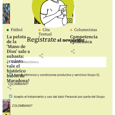
Fútbol
Cita
Columnistas
Textual
La pelota
Competencia
Regístrate
al newsletter
de la
epidémica
‘Mano de
share
Dios’ sale a
share
subasta:
¿cuánto
vale el
histórico
balón de
Acepto
términos y condiciones productos y servicios
Grupo EL
Maradona?
COLOMBIANO*
share
Acepto
el tratamiento y uso del dato Personal
por parte del Grupo
EL COLOMBIANO*