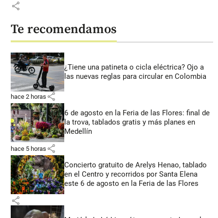
share
Te recomendamos
¿Tiene una patineta o cicla eléctrica? Ojo a
las nuevas reglas para circular en Colombia
share
hace 2 horas
6 de agosto en la Feria de las Flores: final de
la trova, tablados gratis y más planes en
Medellín
share
hace 5 horas
Concierto gratuito de Arelys Henao, tablado
en el Centro y recorridos por Santa Elena
este 6 de agosto en la Feria de las Flores
share