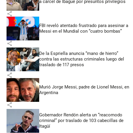
a cárcel de Ibagué por presuntos privilegios
share
FBI reveló atentado frustrado para asesinar a
Messi en el Mundial con “cuatro bombas”
share
De la Espriella anuncia “mano de hierro”
contra las estructuras criminales luego del
traslado de 117 presos
share
Murió Jorge Messi, padre de Lionel Messi, en
Argentina
share
Gobernador Rendón alerta un “reacomodo
criminal” por traslado de 103 cabecillas de
Itagüí