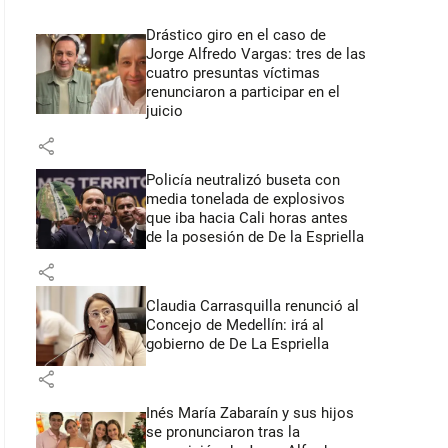
Drástico giro en el caso de
Jorge Alfredo Vargas: tres de las
cuatro presuntas víctimas
renunciaron a participar en el
juicio
share
Policía neutralizó buseta con
media tonelada de explosivos
que iba hacia Cali horas antes
de la posesión de De la Espriella
share
Claudia Carrasquilla renunció al
Concejo de Medellín: irá al
gobierno de De La Espriella
share
Inés María Zabaraín y sus hijos
se pronunciaron tras la