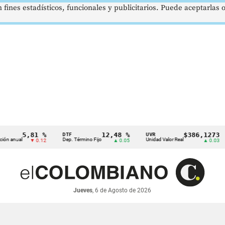
 fines estadísticos, funcionales y publicitarios. Puede aceptarlas
5,81 %
12,48 %
$386,1273
DTF
UVR
SM
al
Dep. Término Fijo
Unidad Valor Real
Sala
▼ 0.12
▲ 0.05
▲ 0.03
Jueves
, 6 de Agosto de 2026