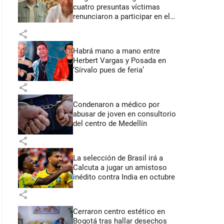
cuatro presuntas víctimas
renunciaron a participar en el
juicio
share
Habrá mano a mano entre
Herbert Vargas y Posada en
‘Sírvalo pues de feria’
share
Condenaron a médico por
abusar de joven en consultorio
del centro de Medellín
share
La selección de Brasil irá a
Calcuta a jugar un amistoso
inédito contra India en octubre
share
Cerraron centro estético en
Bogotá tras hallar desechos