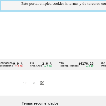
Este portal emplea cookies internas y de terceros con
9,9 %
2,8 %
$4178,23
LEO
PIB
TRM
IPC
Cintillo
onal
Crec. Anual
Tasa Rep. Moneda
Inflación anu
▼ 0.30
▲ 0.10
▲ 0.42
de
indicadores
graphic_eq
play_arrow
photo_camera
económicos
Colombia
Temas recomendados