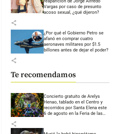
reaparición de Jorge Alfredo
Vargas por caso de presunto
acoso sexual, ¿qué dijeron?
share
¿Por qué el Gobierno Petro se
afanó en comprar cuatro
aeronaves militares por $1.5
billones antes de dejar el poder?
share
Te recomendamos
Concierto gratuito de Arelys
Henao, tablado en el Centro y
recorridos por Santa Elena este
6 de agosto en la Feria de las
Flores
share