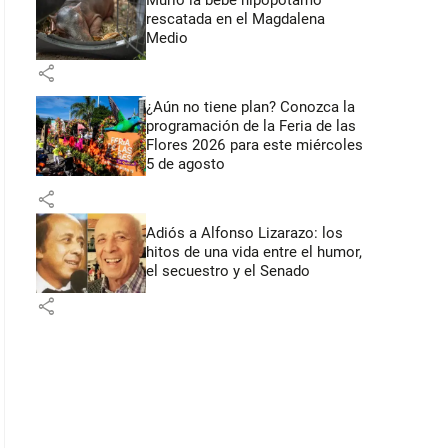
Murió la bebé hipopótamo
rescatada en el Magdalena
Medio
share
¿Aún no tiene plan? Conozca la
programación de la Feria de las
Flores 2026 para este miércoles
5 de agosto
share
Adiós a Alfonso Lizarazo: los
hitos de una vida entre el humor,
el secuestro y el Senado
share