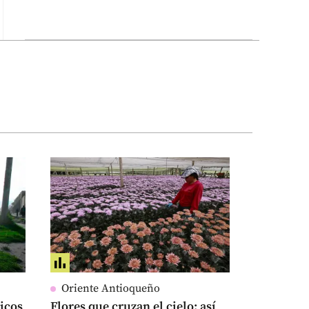
Oriente Antioqueño
icos
Flores que cruzan el cielo: así