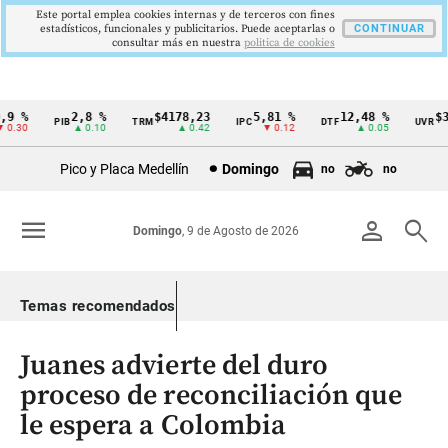
Este portal emplea cookies internas y de terceros con fines
estadísticos, funcionales y publicitarios. Puede aceptarlas o
CONTINUAR
consultar más en nuestra
politica de cookies
 %
2,8 %
$4178,23
5,81 %
12,48 %
$386
PIB
TRM
IPC
DTF
UVR
Cintillo
.30
▲ 0.10
▲ 0.42
▼ 0.12
▲ 0.05
de
Pico y Placa Medellín
Domingo
no
no
indicadores
económicos
menu
person
search
Domingo
, 9 de Agosto de 2026
Colombia
Temas recomendados
Juanes advierte del duro
proceso de reconciliación que
le espera a Colombia