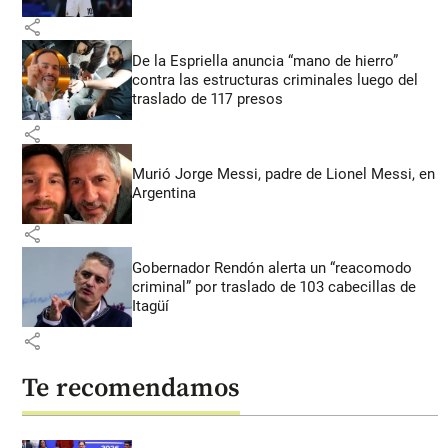
share
De la Espriella anuncia “mano de hierro”
contra las estructuras criminales luego del
traslado de 117 presos
share
Murió Jorge Messi, padre de Lionel Messi, en
Argentina
share
Gobernador Rendón alerta un “reacomodo
criminal” por traslado de 103 cabecillas de
Itagüí
share
Te recomendamos