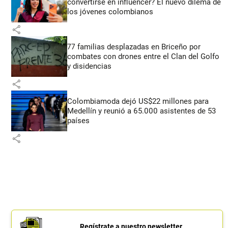
convertirse en influencer? El nuevo dilema de
los jóvenes colombianos
share
77 familias desplazadas en Briceño por
combates con drones entre el Clan del Golfo
y disidencias
share
Colombiamoda dejó US$22 millones para
Medellín y reunió a 65.000 asistentes de 53
países
share
Regístrate a nuestro newsletter