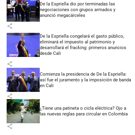
De la Espriella dio por terminadas las
negociaciones con grupos armados y
anunció megacárceles
share
De la Espriella congelará el gasto público,
eliminará el impuesto al patrimonio y
desarrollará el fracking: primeros anuncios
desde Cali
share
Comienza la presidencia de De la Espriella:
así fue el juramento y la imposición de banda
en Cali
share
¿Tiene una patineta o cicla eléctrica? Ojo a
las nuevas reglas para circular en Colombia
share