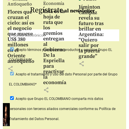
Economía
Antioqueño
Jáminton
Regístrate
al newsletter
Esta es la
Flores que
Campaz
hoja de
cruzan el
revela su
ruta que
cielo: así es
futuro tras
los
el negocio
brillar en
gremios
que mueve
Argentina:
entregan
US$ 380
“Quiero
al
millones
salir por
Gobierno
en el
la puerta
Acepto
términos y condiciones productos y servicios
Grupo EL
De la
Oriente
grande”
Espriella
COLOMBIANO*
antioqueño
share
para
share
reactivar
Acepto
el tratamiento y uso del dato Personal
por parte del Grupo
la
economía
EL COLOMBIANO*
share
Acepto que Grupo EL COLOMBIANO
comparta mis datos
personales con terceros aliados comerciales
conforme su Política de
Tratamiento del Datos Personal.