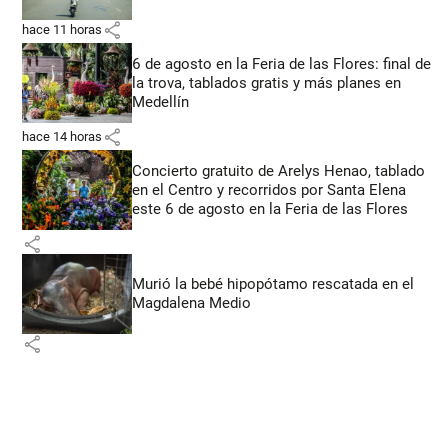
share
hace 11 horas
6 de agosto en la Feria de las Flores: final de
la trova, tablados gratis y más planes en
Medellín
share
hace 14 horas
Concierto gratuito de Arelys Henao, tablado
en el Centro y recorridos por Santa Elena
este 6 de agosto en la Feria de las Flores
share
Murió la bebé hipopótamo rescatada en el
Magdalena Medio
share