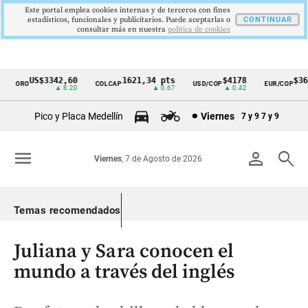
Este portal emplea cookies internas y de terceros con fines
estadísticos, funcionales y publicitarios. Puede aceptarlas o
CONTINUAR
consultar más en nuestra
politica de cookies
US$3342,60
1621,34 pts
$4178
$3672
ORO
COLCAP
USD/COP
EUR/COP
Cintillo
▲ 8.20
▲ 0.67
▲ 0.42
—
de
Pico y Placa Medellín
Viernes
7 y 9
7 y 9
indicadores
económicos
menu
person
search
Viernes
, 7 de Agosto de 2026
Colombia
Temas recomendados
Juliana y Sara conocen el
mundo a través del inglés