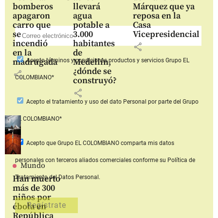
bomberos
llevará
Márquez que ya
apagaron
agua
reposa en la
carro que
potable a
Casa
se
3.000
Vicepresidencial
incendió
habitantes
share
en la
de
madrugada
Medellín,
Acepto
términos y condiciones productos y servicios
Grupo EL
¿dónde se
share
COLOMBIANO*
construyó?
share
Acepto
el tratamiento y uso del dato Personal
por parte del Grupo
EL COLOMBIANO*
Acepto que Grupo EL COLOMBIANO
comparta mis datos
personales con terceros aliados comerciales
conforme su Política de
Mundo
Han muerto
Tratamiento del Datos Personal.
más de 300
niños por
ébola en
República