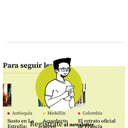
Para seguir leyendo
Antioquia
Medellín
Colombia
Susto en La
Acueducto
El retrato oficial
Regístrate
al newsletter
Estrella:
aéreo
de Francia