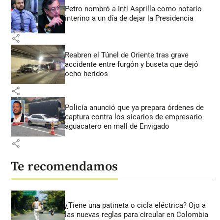
Petro nombró a Inti Asprilla como notario
interino a un día de dejar la Presidencia
share
Reabren el Túnel de Oriente tras grave
accidente entre furgón y buseta que dejó
ocho heridos
share
Policía anunció que ya prepara órdenes de
captura contra los sicarios de empresario
aguacatero en mall de Envigado
share
Te recomendamos
¿Tiene una patineta o cicla eléctrica? Ojo a
las nuevas reglas para circular en Colombia