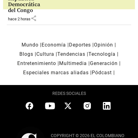
Democrática
del Congo
share
hace 2 horas
Mundo
Economía
Deportes
Opinión
Blogs
Cultura
Tendencias
Tecnología
Entretenimiento
Multimedia
Generación
Especiales marcas aliadas
Pódcast
REDES SOCIALES
COPYRIGHT © 2026 EL COLOMBIANO