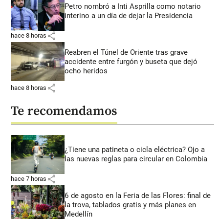
Petro nombró a Inti Asprilla como notario
interino a un día de dejar la Presidencia
share
hace 8 horas
Reabren el Túnel de Oriente tras grave
accidente entre furgón y buseta que dejó
ocho heridos
share
hace 8 horas
Te recomendamos
¿Tiene una patineta o cicla eléctrica? Ojo a
las nuevas reglas para circular en Colombia
share
hace 7 horas
6 de agosto en la Feria de las Flores: final de
la trova, tablados gratis y más planes en
Medellín