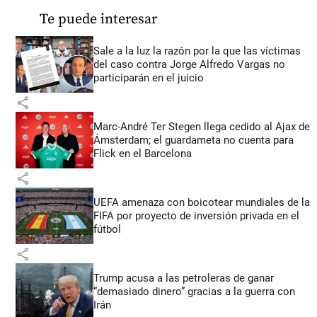
Te puede interesar
Sale a la luz la razón por la que las víctimas
del caso contra Jorge Alfredo Vargas no
participarán en el juicio
share
Marc-André Ter Stegen llega cedido al Ajax de
Ámsterdam; el guardameta no cuenta para
Flick en el Barcelona
share
UEFA amenaza con boicotear mundiales de la
FIFA por proyecto de inversión privada en el
fútbol
share
Trump acusa a las petroleras de ganar
“demasiado dinero” gracias a la guerra con
Irán