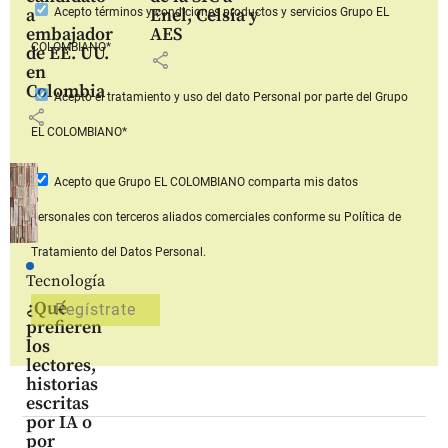
a
Enel, Celsia y
Acepto
términos y condiciones productos y servicios
Grupo EL
embajador
AES
COLOMBIANO*
de EE. UU.
share
en
Colombia
Acepto
el tratamiento y uso del dato Personal
por parte del Grupo
share
EL COLOMBIANO*
Acepto que Grupo EL COLOMBIANO
comparta mis datos
personales con terceros aliados comerciales
conforme su Política de
Tratamiento del Datos Personal.
Tecnología
¿Qué
prefieren
los
lectores,
historias
escritas
por IA o
por