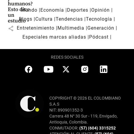
humanos?
Esto dice
Mundo
Economía
Deportes
Opinión
un
Blogs
Cultura
Tendencias
Tecnología
estudio
share
Entretenimiento
Multimedia
Generación
Especiales marcas aliadas
Pódcast
REDES SOCIALES
COPYRIGHT © 2026 EL COLOMBIANO
S.A.S
NIT: 890901352-3
Carrera 48 N° 30 Sur - 119, Envigado,
Antioquia, Colombia.
CONMUTADOR:
(57) (604) 3315252
ATENCIÓN AL CLIENTE:
(57) (604)