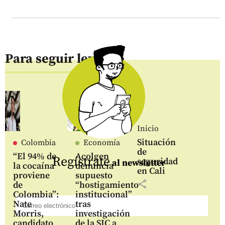
Para seguir leyendo
Inicio
Situación
Colombia
Economía
de
“El 94% de
Acolgen
Regístrate
seguridad
al newsletter
la cocaína
denuncia
en Cali
proviene
supuesto
share
de
“hostigamiento
Colombia”:
institucional”
Nate
tras
Morris,
investigación
candidato
de la SIC a