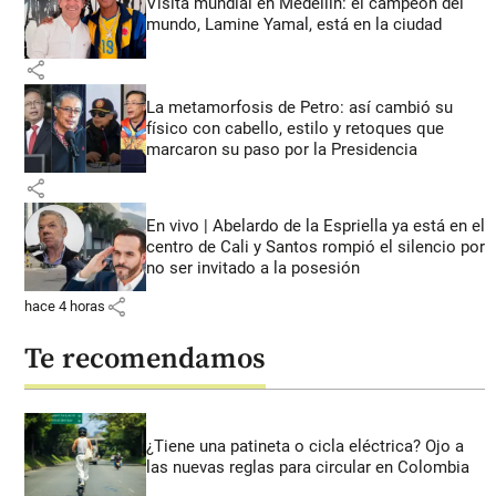
Visita mundial en Medellín: el campeón del
mundo, Lamine Yamal, está en la ciudad
share
La metamorfosis de Petro: así cambió su
físico con cabello, estilo y retoques que
marcaron su paso por la Presidencia
share
En vivo | Abelardo de la Espriella ya está en el
centro de Cali y Santos rompió el silencio por
no ser invitado a la posesión
share
hace 4 horas
Te recomendamos
¿Tiene una patineta o cicla eléctrica? Ojo a
las nuevas reglas para circular en Colombia