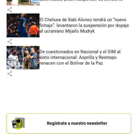
share
El Chelsea de Xabi Alonso tendrá un “nuevo
fichaje”: levantaron la suspensión por dopaje
al ucraniano Mijailo Mudryk
share
De cuestionados en Nacional y el DIM al
éxito internacional: Asprilla y Restrepo
renacen con el Bolívar de la Paz
share
Regístrate a nuestro newsletter