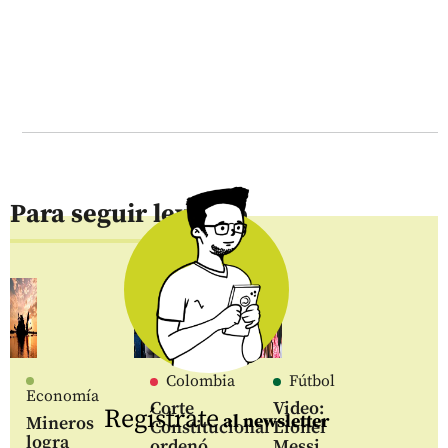
Para seguir leyendo
Colombia
Fútbol
Economía
Corte
Video:
Regístrate
al newsletter
Mineros
Constitucional
Lionel
logra
ordenó
Messi