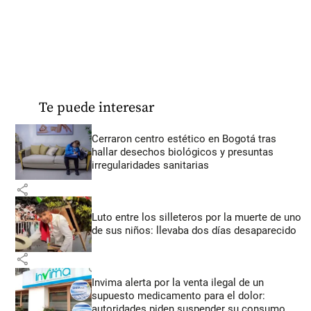
Te puede interesar
Cerraron centro estético en Bogotá tras
hallar desechos biológicos y presuntas
irregularidades sanitarias
share
Luto entre los silleteros por la muerte de uno
de sus niños: llevaba dos días desaparecido
share
Invima alerta por la venta ilegal de un
supuesto medicamento para el dolor:
autoridades piden suspender su consumo