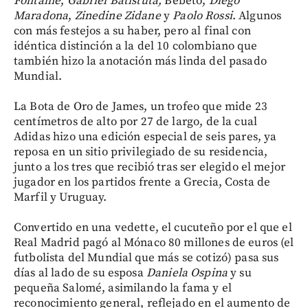
Fontaine
,
Gabriel Batistuta,
Bebeto,
Diego
Maradona
,
Zinedine Zidane
y
Paolo Rossi
. Algunos
con más festejos a su haber, pero al final con
idéntica distinción a la del 10 colombiano que
también hizo la anotación más linda del pasado
Mundial.
La Bota de Oro de James, un trofeo que mide 23
centímetros de alto por 27 de largo, de la cual
Adidas hizo una edición especial de seis pares, ya
reposa en un sitio privilegiado de su residencia,
junto a los tres que recibió tras ser elegido el mejor
jugador en los partidos frente a Grecia, Costa de
Marfil y Uruguay.
Convertido en una vedette, el cucuteño por el que el
Real Madrid pagó al Mónaco 80 millones de euros (el
futbolista del Mundial que más se cotizó) pasa sus
días al lado de su esposa
Daniela Ospina
y su
pequeña Salomé, asimilando la fama y el
reconocimiento general, reflejado en el aumento de