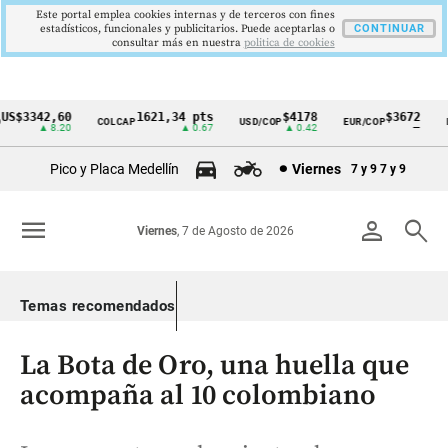
Este portal emplea cookies internas y de terceros con fines
estadísticos, funcionales y publicitarios. Puede aceptarlas o
CONTINUAR
consultar más en nuestra
politica de cookies
S$3342,60
1621,34 pts
$4178
$3672
COLCAP
USD/COP
EUR/COP
DE
Cintillo
▲ 8.20
▲ 0.67
▲ 0.42
—
de
Pico y Placa Medellín
Viernes
7 y 9
7 y 9
indicadores
económicos
menu
person
search
Viernes
, 7 de Agosto de 2026
Colombia
Temas recomendados
La Bota de Oro, una huella que
acompaña al 10 colombiano