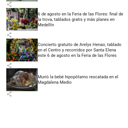
share
6 de agosto en la Feria de las Flores: final de
la trova, tablados gratis y más planes en
Medellín
share
Concierto gratuito de Arelys Henao, tablado
en el Centro y recorridos por Santa Elena
este 6 de agosto en la Feria de las Flores
share
Murió la bebé hipopótamo rescatada en el
Magdalena Medio
share