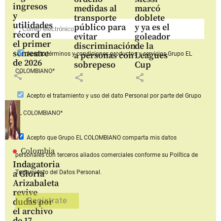
ingresos
medidas al
marcó
y
transporte
doblete
utilidades
público para
y ya es el
récord en
evitar
goleador
el primer
discriminación
de la
semestre
a personas con
Leagues
Acepto
términos y condiciones productos y servicios
Grupo EL
de 2026
sobrepeso
Cup
COLOMBIANO*
share
share
share
Acepto
el tratamiento y uso del dato Personal
por parte del Grupo
EL COLOMBIANO*
Acepto que Grupo EL COLOMBIANO
comparta mis datos
Colombia
personales con terceros aliados comerciales
conforme su Política de
Indagatoria
a Gloria
Tratamiento del Datos Personal.
Arizabaleta
revive
dudas por
el archivo
de 17