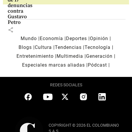
denuncias
contra
Gustavo
Petro
share
Mundo
Economía
Deportes
Opinión
Blogs
Cultura
Tendencias
Tecnología
Entretenimiento
Multimedia
Generación
Especiales marcas aliadas
Pódcast
REDES SOCIALES
COPYRIGHT © 2026 EL COLOMBIANO
S.A.S