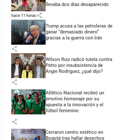
llevaba dos días desaparecido
share
hace 11 horas
Trump acusa a las petroleras de
ganar “demasiado dinero”
gracias a la guerra con Irán
share
Wilson Ruiz radicó tutela contra
Petro por insubsistencia de
Angie Rodríguez, ¿qué dijo?
share
Atlético Nacional recibió un
emotivo homenaje por su
apuesta a la innovación y el
fútbol femenino
share
Cerraron centro estético en
Bogotá tras hallar desechos