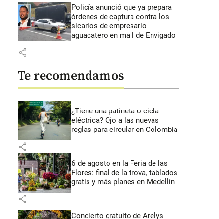
Policía anunció que ya prepara
órdenes de captura contra los
sicarios de empresario
aguacatero en mall de Envigado
share
Te recomendamos
¿Tiene una patineta o cicla
eléctrica? Ojo a las nuevas
reglas para circular en Colombia
share
6 de agosto en la Feria de las
Flores: final de la trova, tablados
gratis y más planes en Medellín
share
Concierto gratuito de Arelys