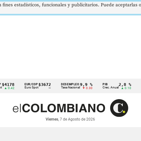
 fines estadísticos, funcionales y publicitarios. Puede aceptarlas
78
$3672
9,9 %
2,8 %
EUR/COP
DESEMPLEO
PIB
TRM
Euro Spot
Tasa Nacional
Crec. Anual
Tasa Re
42
—
▼ 0.30
▲ 0.10
Viernes
, 7 de Agosto de 2026