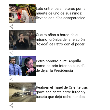
Luto entre los silleteros por la
muerte de uno de sus niños:
llevaba dos días desaparecido
share
Cuatro años a bordo de sí
mismo: crónica de la relación
“tóxica” de Petro con el poder
share
Petro nombró a Inti Asprilla
como notario interino a un día
de dejar la Presidencia
share
Reabren el Túnel de Oriente tras
grave accidente entre furgón y
buseta que dejó ocho heridos
share