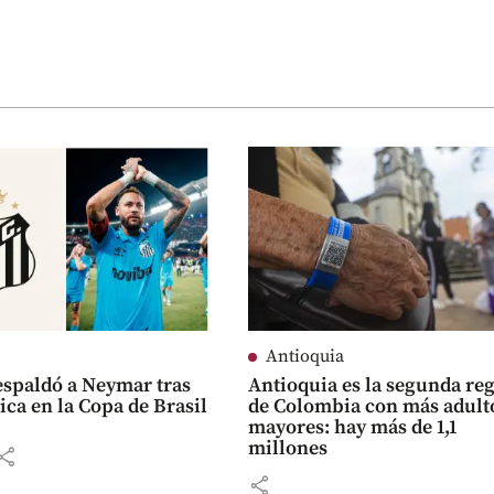
Antioquia
espaldó a Neymar tras
Antioquia es la segunda re
ica en la Copa de Brasil
de Colombia con más adult
mayores: hay más de 1,1
millones
hare
share