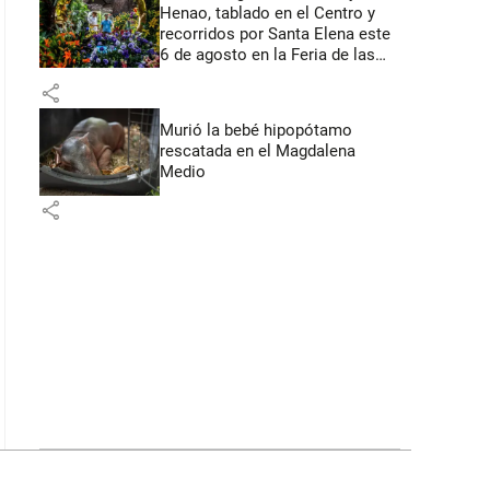
Henao, tablado en el Centro y
recorridos por Santa Elena este
6 de agosto en la Feria de las
Flores
share
Murió la bebé hipopótamo
rescatada en el Magdalena
Medio
share