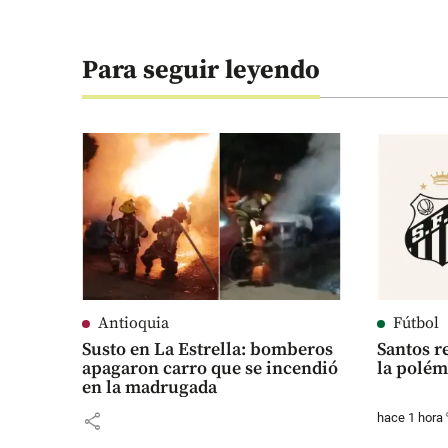
Para seguir leyendo
Antioquia
Fútbol
Susto en La Estrella: bomberos
Santos r
apagaron carro que se incendió
la polém
en la madrugada
s
share
hace 1 hora