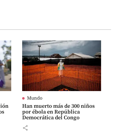
Mundo
gión
Han muerto más de 300 niños
os
por ébola en República
Democrática del Congo
share