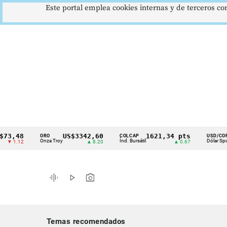
Este portal emplea cookies internas y de terceros con
48
US$3342,60
1621,34 pts
$41
ORO
COLCAP
USD/COP
Cintillo
Onza Troy
Índ. Bursátil
Dólar Spot
12
▲ 8.20
▲ 0.67
▲ 0.
de
indicadores
graphic_eq
play_arrow
photo_camera
económicos
Colombia
Temas recomendados