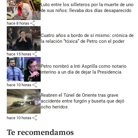
Luto entre los silleteros por la muerte de uno
de sus niños: llevaba dos días desaparecido
share
hace 8 horas
Cuatro años a bordo de sí mismo: crónica de
la relación “tóxica” de Petro con el poder
share
hace 15 horas
Petro nombró a Inti Asprilla como notario
interino a un día de dejar la Presidencia
share
hace 10 horas
Reabren el Túnel de Oriente tras grave
accidente entre furgón y buseta que dejó
ocho heridos
share
hace 10 horas
Te recomendamos