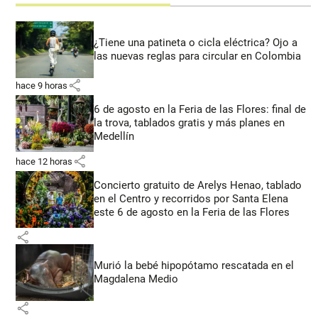
¿Tiene una patineta o cicla eléctrica? Ojo a
las nuevas reglas para circular en Colombia
share
hace 9 horas
6 de agosto en la Feria de las Flores: final de
la trova, tablados gratis y más planes en
Medellín
share
hace 12 horas
Concierto gratuito de Arelys Henao, tablado
en el Centro y recorridos por Santa Elena
este 6 de agosto en la Feria de las Flores
share
Murió la bebé hipopótamo rescatada en el
Magdalena Medio
share