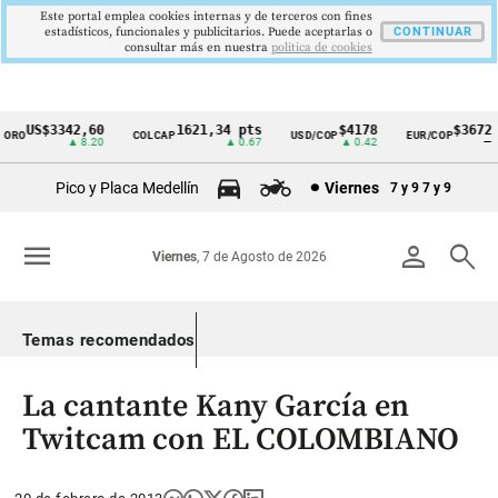
Este portal emplea cookies internas y de terceros con fines
estadísticos, funcionales y publicitarios. Puede aceptarlas o
CONTINUAR
consultar más en nuestra
politica de cookies
US$3342,60
1621,34 pts
$4178
$3672
ORO
COLCAP
USD/COP
EUR/COP
Cintillo
▲ 8.20
▲ 0.67
▲ 0.42
—
de
Pico y Placa Medellín
Viernes
7 y 9
7 y 9
indicadores
económicos
menu
person
search
Viernes
, 7 de Agosto de 2026
Colombia
Temas recomendados
La cantante Kany García en
Twitcam con EL COLOMBIANO