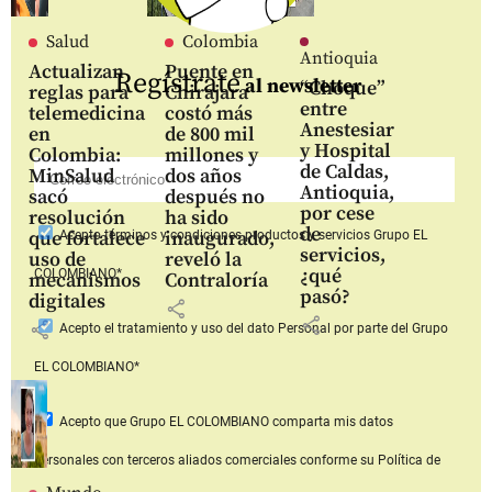
Salud
Colombia
Antioquia
Actualizan
Puente en
Regístrate
al newsletter
“Choque”
reglas para
Chirajara
entre
telemedicina
costó más
Anestesiar
en
de 800 mil
y Hospital
Colombia:
millones y
de Caldas,
MinSalud
dos años
Antioquia,
sacó
después no
por cese
resolución
ha sido
de
que fortalece
inaugurado,
Acepto
términos y condiciones productos y servicios
Grupo EL
servicios,
uso de
reveló la
¿qué
COLOMBIANO*
mecanismos
Contraloría
pasó?
digitales
share
share
share
Acepto
el tratamiento y uso del dato Personal
por parte del Grupo
EL COLOMBIANO*
Acepto que Grupo EL COLOMBIANO
comparta mis datos
personales con terceros aliados comerciales
conforme su Política de