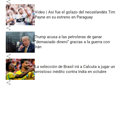
share
Video | Así fue el golazo del neozelandés Tim
Payne en su estreno en Paraguay
share
Trump acusa a las petroleras de ganar
“demasiado dinero” gracias a la guerra con
Irán
share
La selección de Brasil irá a Calcuta a jugar un
amistoso inédito contra India en octubre
share