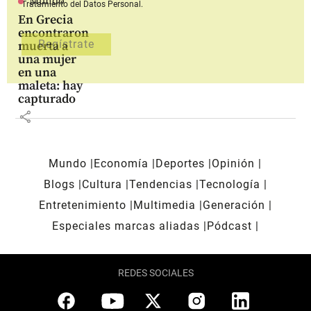
Mundo
Tratamiento del Datos Personal.
En Grecia
encontraron
muerta a
una mujer
en una
maleta: hay
capturado
share
Mundo
Economía
Deportes
Opinión
Blogs
Cultura
Tendencias
Tecnología
Entretenimiento
Multimedia
Generación
Especiales marcas aliadas
Pódcast
REDES SOCIALES