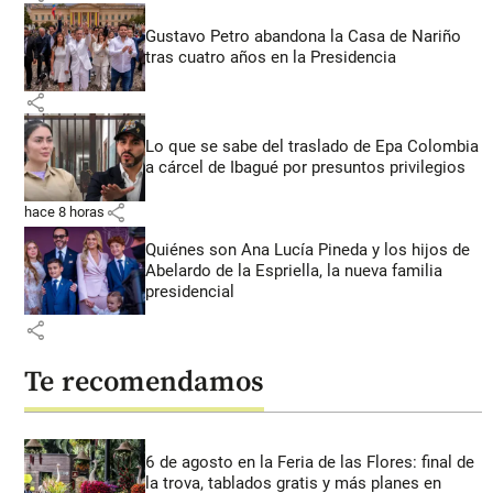
Gustavo Petro abandona la Casa de Nariño
tras cuatro años en la Presidencia
share
Lo que se sabe del traslado de Epa Colombia
a cárcel de Ibagué por presuntos privilegios
share
hace 8 horas
Quiénes son Ana Lucía Pineda y los hijos de
Abelardo de la Espriella, la nueva familia
presidencial
share
Te recomendamos
6 de agosto en la Feria de las Flores: final de
la trova, tablados gratis y más planes en