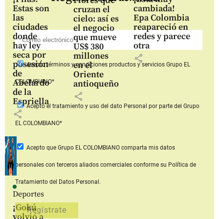
Flores que
Estas son
cambiada!
cruzan el
las
Epa Colombia
cielo: así es
ciudades
reapareció en
el negocio
donde
redes y parece
que mueve
hay ley
otra
US$ 380
seca por
millones
share
posesión
en el
Acepto
términos y condiciones productos y servicios
Grupo EL
de
Oriente
Abelardo
COLOMBIANO*
antioqueño
de la
share
Espriella
Acepto
el tratamiento y uso del dato Personal
por parte del Grupo
share
EL COLOMBIANO*
Acepto que Grupo EL COLOMBIANO
comparta mis datos
personales con terceros aliados comerciales
conforme su Política de
Tratamiento del Datos Personal.
Deportes
¡Gokú
volvió a