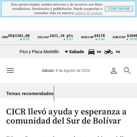
Este portal emplea cookies internas y de terceros con fines
estadísticos, funcionales y publicitarios. Puede aceptarlas o
CONTINUAR
consultar más en nuestra
politica de cookies
US$3342,60
1621,34 pts
$4178
$3648
O
COLCAP
USD/COP
EUR/COP
Cintillo
▲ 8.20
▲ 0.67
▲ 0.42
▲ 10.00
de
Pico y Placa Medellín
Sabado
no
no
indicadores
económicos
menu
person
search
Sábado
, 8 de Agosto de 2026
Colombia
Temas recomendados
CICR llevó ayuda y esperanza a
comunidad del Sur de Bolívar