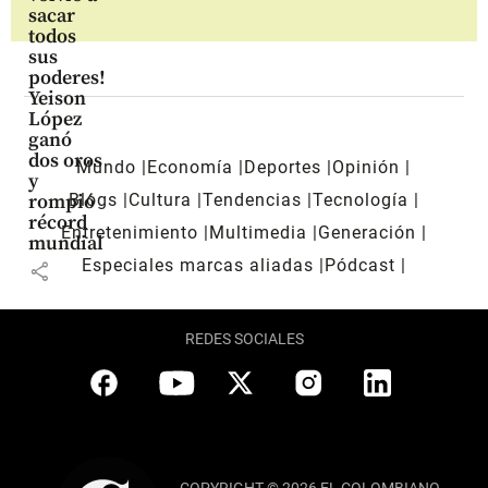
sacar
todos
sus
poderes!
Yeison
López
ganó
dos oros
Mundo
Economía
Deportes
Opinión
y
Blogs
Cultura
Tendencias
Tecnología
rompió
récord
Entretenimiento
Multimedia
Generación
mundial
Especiales marcas aliadas
Pódcast
share
REDES SOCIALES
COPYRIGHT © 2026 EL COLOMBIANO