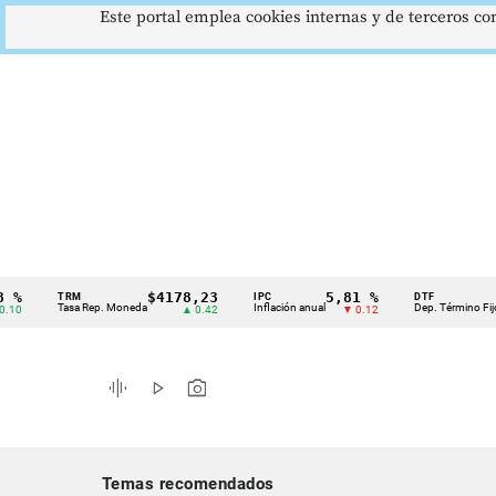
Este portal emplea cookies internas y de terceros con
$4178,23
5,81 %
12,
TRM
IPC
DTF
Cintillo
Tasa Rep. Moneda
Inflación anual
Dep. Término Fijo
▲ 0.42
▼ 0.12
▲
de
indicadores
graphic_eq
play_arrow
photo_camera
económicos
Colombia
Temas recomendados