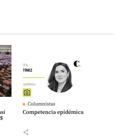
Columnistas
así
Competencia epidémica
S$
share