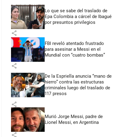
Lo que se sabe del traslado de
Epa Colombia a cárcel de Ibagué
por presuntos privilegios
share
FBI reveló atentado frustrado
para asesinar a Messi en el
Mundial con “cuatro bombas”
share
De la Espriella anuncia “mano de
hierro” contra las estructuras
criminales luego del traslado de
117 presos
share
Murió Jorge Messi, padre de
Lionel Messi, en Argentina
share