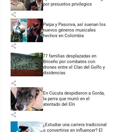
por presuntos privilegios
share
Paipa y Pasonva, así suenan los
nuevos géneros musicales
hechos en Colombia
share
77 familias desplazadas en
Briceño por combates con
drones entre el Clan del Golfo y
disidencias
share
En Cúcuta despidieron a Gorda,
la perra que murió en el
atentado del Eln
share
¿Estudiar una carrera tradicional
o convertirse en influencer? El