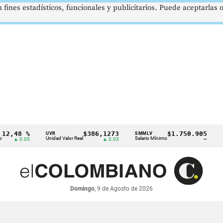
 fines estadísticos, funcionales y publicitarios. Puede aceptarlas
48 %
$386,1273
$1.750.905
UVR
SMMLV
BRENT
Unidad Valor Real
Salario Mínimo
Petróle
 0.05
▲ 0.03
—
Domingo
, 9 de Agosto de 2026