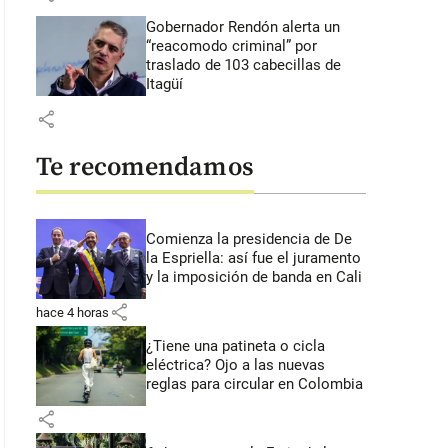
Gobernador Rendón alerta un
“reacomodo criminal” por
traslado de 103 cabecillas de
Itagüí
share
Te recomendamos
Comienza la presidencia de De
la Espriella: así fue el juramento
y la imposición de banda en Cali
share
hace 4 horas
¿Tiene una patineta o cicla
eléctrica? Ojo a las nuevas
reglas para circular en Colombia
share