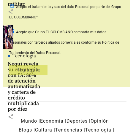
militar
Acepto
el tratamiento y uso del dato Personal
por parte del Grupo
share
EL COLOMBIANO*
Acepto que Grupo EL COLOMBIANO
comparta mis datos
personales con terceros aliados comerciales
conforme su Política de
Tratamiento del Datos Personal.
Tecnología
Nequi revela
su estrategia
con IA: 80%
de atención
automatizada
y cartera de
crédito
multiplicada
por diez
share
Mundo
Economía
Deportes
Opinión
Blogs
Cultura
Tendencias
Tecnología