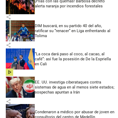
¡Pilas con las quemas! Barbosa decretó
alerta naranja por incendios forestales
share
DIM buscará, en su partido 40 del año,
ratificar su “renacer” en Liga enfrentando al
Tolima
share
“La coca dará paso al coco, al cacao, al
café”: así fue la posesión de De la Espriella
en Cali
share
EE. UU. investiga ciberataques contra
sistemas de agua en al menos siete estados;
sospechas apuntan a Irán
share
Condenaron a médico por abusar de joven en
consultorio del centro de Medellín