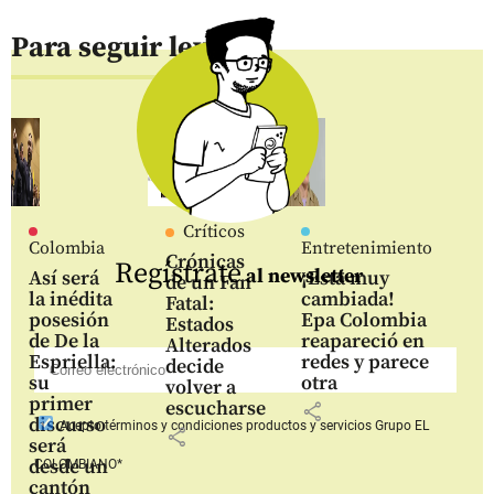
Para seguir leyendo
Críticos
Colombia
Entretenimiento
Crónicas
Regístrate
al newsletter
Así será
¡Está muy
de un Fan
la inédita
cambiada!
Fatal:
posesión
Epa Colombia
Estados
de De la
reapareció en
Alterados
Espriella:
redes y parece
decide
su
otra
volver a
primer
escucharse
share
discurso
Acepto
términos y condiciones productos y servicios
Grupo EL
share
será
desde un
COLOMBIANO*
cantón