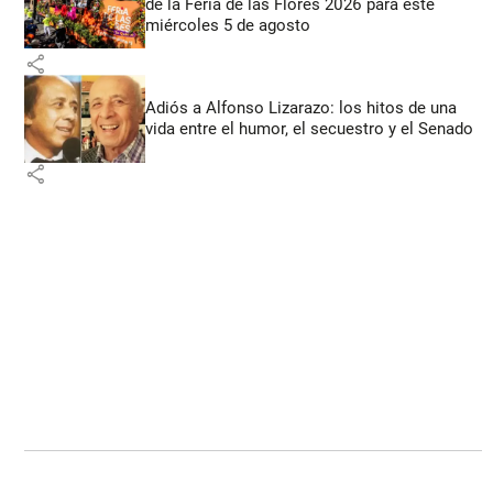
de la Feria de las Flores 2026 para este
miércoles 5 de agosto
share
Adiós a Alfonso Lizarazo: los hitos de una
vida entre el humor, el secuestro y el Senado
share