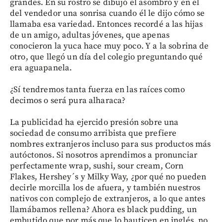
grandes. En su rostro se dibujó el asombro y en el
del vendedor una sonrisa cuando él le dijo cómo se
llamaba esa variedad. Entonces recordé a las hijas
de un amigo, adultas jóvenes, que apenas
conocieron la yuca hace muy poco. Y a la sobrina de
otro, que llegó un día del colegio preguntando qué
era aguapanela.
¿Sí tendremos tanta fuerza en las raíces como
decimos o será pura alharaca?
La publicidad ha ejercido presión sobre una
sociedad de consumo arribista que prefiere
nombres extranjeros incluso para sus productos más
autóctonos. Si nosotros aprendimos a pronunciar
perfectamente wrap, sushi, sour cream, Corn
Flakes, Hershey´s y Milky Way, ¿por qué no pueden
decirle morcilla los de afuera, y también nuestros
nativos con complejo de extranjeros, a lo que antes
llamábamos rellena? Ahora es black pudding, un
embutido que por más que lo bauticen en inglés, no