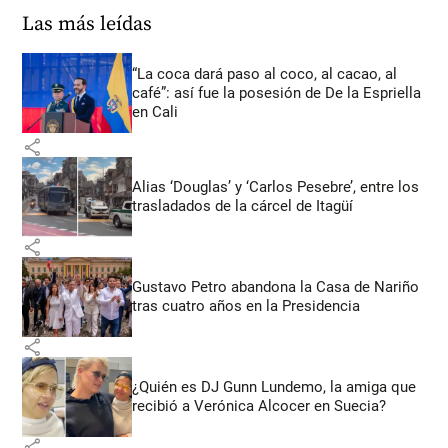
Las más leídas
“La coca dará paso al coco, al cacao, al
café”: así fue la posesión de De la Espriella
en Cali
share
Alias ‘Douglas’ y ‘Carlos Pesebre’, entre los
trasladados de la cárcel de Itagüí
share
Gustavo Petro abandona la Casa de Nariño
tras cuatro años en la Presidencia
share
¿Quién es DJ Gunn Lundemo, la amiga que
recibió a Verónica Alcocer en Suecia?
share