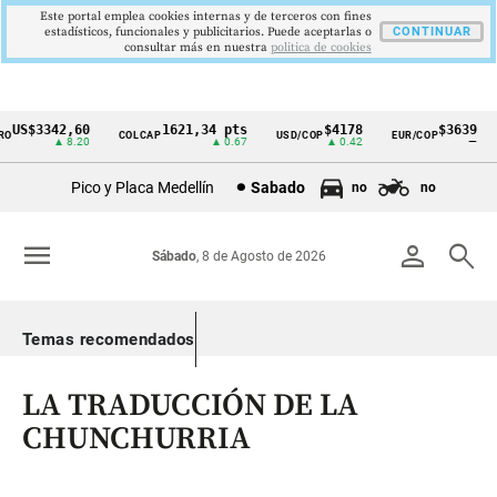
Este portal emplea cookies internas y de terceros con fines
estadísticos, funcionales y publicitarios. Puede aceptarlas o
CONTINUAR
consultar más en nuestra
politica de cookies
US$3342,60
1621,34 pts
$4178
$3639
COLCAP
USD/COP
EUR/COP
Cintillo
▲ 8.20
▲ 0.67
▲ 0.42
—
de
Pico y Placa Medellín
Sabado
no
no
indicadores
económicos
menu
person
search
Sábado
, 8 de Agosto de 2026
Colombia
Temas recomendados
LA TRADUCCIÓN DE LA
CHUNCHURRIA