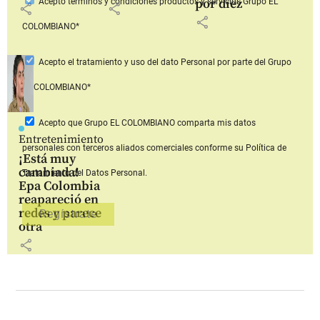
por diez
Acepto
términos y condiciones productos y servicios
Grupo EL
share
share
share
COLOMBIANO*
Acepto
el tratamiento y uso del dato Personal
por parte del Grupo
EL COLOMBIANO*
Acepto que Grupo EL COLOMBIANO
comparta mis datos
Entretenimiento
personales con terceros aliados comerciales
conforme su Política de
¡Está muy
cambiada!
Tratamiento del Datos Personal.
Epa Colombia
reapareció en
redes y parece
otra
share