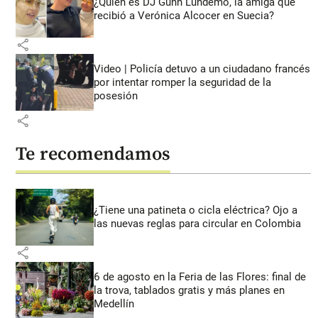
¿Quién es DJ Gunn Lundemo, la amiga que
recibió a Verónica Alcocer en Suecia?
share
Video | Policía detuvo a un ciudadano francés
por intentar romper la seguridad de la
posesión
share
Te recomendamos
¿Tiene una patineta o cicla eléctrica? Ojo a
las nuevas reglas para circular en Colombia
share
6 de agosto en la Feria de las Flores: final de
la trova, tablados gratis y más planes en
Medellín