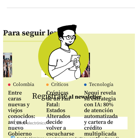
Para seguir leyendo
Colombia
Críticos
Tecnología
Entre
Crónicas
Nequi revela
Regístrate
al newsletter
caras
de un Fan
su estrategia
nuevas y
Fatal:
con IA: 80%
viejos
Estados
de atención
conocidos:
Alterados
automatizada
así es el
decide
y cartera de
nuevo
volver a
crédito
Gobierno
escucharse
multiplicada