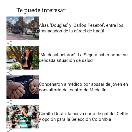
Te puede interesar
Alias ‘Douglas’ y ‘Carlos Pesebre’, entre los
trasladados de la cárcel de Itagüí
share
“Me desahuciaron”: La Segura habló sobre su
delicada situación de salud
share
Condenaron a médico por abusar de joven en
consultorio del centro de Medellín
share
Camilo Durán, la nueva carta de gol del Celtic
y opción para la Selección Colombia
share