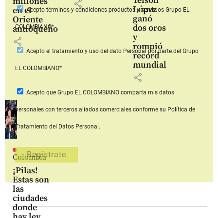
Yeison
millones
share
López
en el
Acepto
términos y condiciones productos y servicios
Grupo EL
ganó
Oriente
dos oros
COLOMBIANO*
antioqueño
y
share
rompió
Acepto
el tratamiento y uso del dato Personal
por parte del Grupo
récord
mundial
EL COLOMBIANO*
share
Acepto que Grupo EL COLOMBIANO
comparta mis datos
personales con terceros aliados comerciales
conforme su Política de
Tratamiento del Datos Personal.
Colombia
¡Pilas!
Estas son
las
ciudades
donde
hay ley