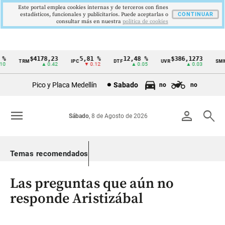
Este portal emplea cookies internas y de terceros con fines
estadísticos, funcionales y publicitarios. Puede aceptarlas o
CONTINUAR
consultar más en nuestra
politica de cookies
$4178,23
5,81 %
12,48 %
$386,1273
TRM
IPC
DTF
UVR
SMML
Cintillo
▲ 0.42
▼ 0.12
▲ 0.05
▲ 0.03
de
Pico y Placa Medellín
Sabado
no
no
indicadores
económicos
menu
person
search
Sábado
, 8 de Agosto de 2026
Colombia
Temas recomendados
Las preguntas que aún no
responde Aristizábal