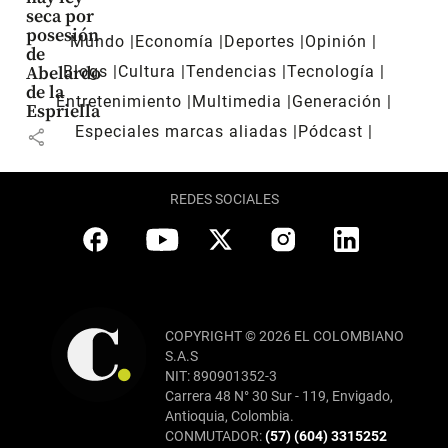
seca por
posesión
Mundo
Economía
Deportes
Opinión
de
Blogs
Cultura
Tendencias
Tecnología
Abelardo
de la
Entretenimiento
Multimedia
Generación
Espriella
Especiales marcas aliadas
Pódcast
share
REDES SOCIALES
COPYRIGHT © 2026 EL COLOMBIANO
S.A.S
NIT: 890901352-3
Carrera 48 N° 30 Sur - 119, Envigado,
Antioquia, Colombia.
CONMUTADOR:
(57) (604) 3315252