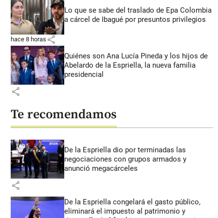
Lo que se sabe del traslado de Epa Colombia
a cárcel de Ibagué por presuntos privilegios
share
hace 8 horas
Quiénes son Ana Lucía Pineda y los hijos de
Abelardo de la Espriella, la nueva familia
presidencial
share
Te recomendamos
De la Espriella dio por terminadas las
negociaciones con grupos armados y
anunció megacárceles
share
De la Espriella congelará el gasto público,
eliminará el impuesto al patrimonio y