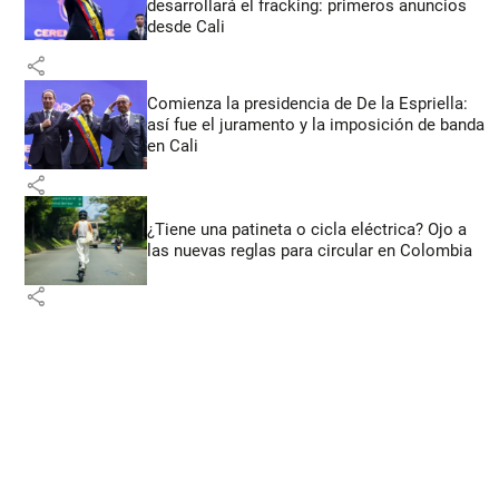
desarrollará el fracking: primeros anuncios
desde Cali
share
Comienza la presidencia de De la Espriella:
así fue el juramento y la imposición de banda
en Cali
share
¿Tiene una patineta o cicla eléctrica? Ojo a
las nuevas reglas para circular en Colombia
share