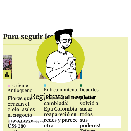
Para seguir leyendo
Oriente
Entretenimiento
Deportes
Antioqueño
Regístrate
al newsletter
¡Está muy
¡Gokú
Flores que
cambiada!
volvió a
cruzan el
Epa Colombia
sacar
cielo: así es
reapareció en
todos
el negocio
redes y parece
sus
que mueve
otra
poderes!
US$ 380