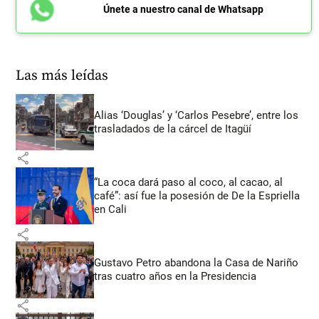
Únete a nuestro canal de Whatsapp
Las más leídas
Alias ‘Douglas’ y ‘Carlos Pesebre’, entre los
trasladados de la cárcel de Itagüí
share
“La coca dará paso al coco, al cacao, al
café”: así fue la posesión de De la Espriella
en Cali
share
Gustavo Petro abandona la Casa de Nariño
tras cuatro años en la Presidencia
share