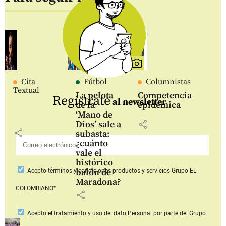
Cita
Fútbol
Columnistas
Textual
La pelota
Competencia
Regístrate
al newsletter
de la
epidémica
‘Mano de
share
Dios’ sale a
share
subasta:
¿cuánto
vale el
histórico
balón de
Acepto
términos y condiciones productos y servicios
Grupo EL
Maradona?
COLOMBIANO*
share
Acepto
el tratamiento y uso del dato Personal
por parte del Grupo