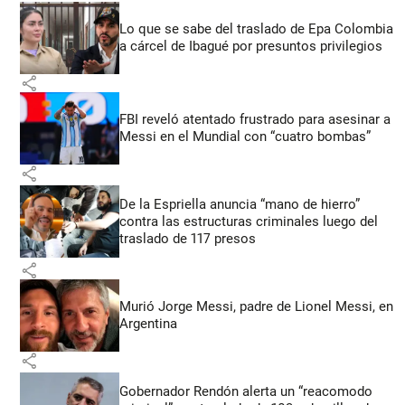
Lo que se sabe del traslado de Epa Colombia
a cárcel de Ibagué por presuntos privilegios
share
FBI reveló atentado frustrado para asesinar a
Messi en el Mundial con “cuatro bombas”
share
De la Espriella anuncia “mano de hierro”
contra las estructuras criminales luego del
traslado de 117 presos
share
Murió Jorge Messi, padre de Lionel Messi, en
Argentina
share
Gobernador Rendón alerta un “reacomodo