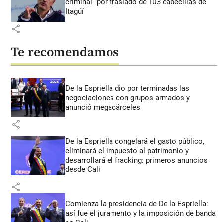
criminal” por traslado de 103 cabecillas de
Itagüí
share
Te recomendamos
De la Espriella dio por terminadas las
negociaciones con grupos armados y
anunció megacárceles
share
De la Espriella congelará el gasto público,
eliminará el impuesto al patrimonio y
desarrollará el fracking: primeros anuncios
desde Cali
share
Comienza la presidencia de De la Espriella:
así fue el juramento y la imposición de banda