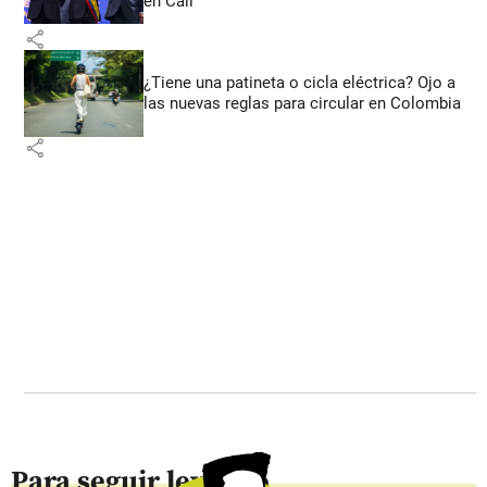
en Cali
share
¿Tiene una patineta o cicla eléctrica? Ojo a
las nuevas reglas para circular en Colombia
share
Para seguir leyendo