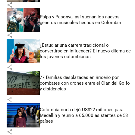
share
Paipa y Pasonva, así suenan los nuevos
géneros musicales hechos en Colombia
share
¿Estudiar una carrera tradicional o
convertirse en influencer? El nuevo dilema de
los jóvenes colombianos
share
77 familias desplazadas en Briceño por
combates con drones entre el Clan del Golfo
y disidencias
share
Colombiamoda dejó US$22 millones para
Medellín y reunió a 65.000 asistentes de 53
países
share