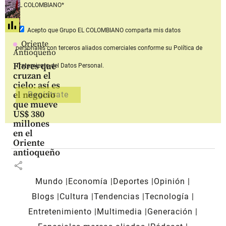
EL COLOMBIANO*
Acepto que Grupo EL COLOMBIANO
comparta mis datos
Oriente
personales con terceros aliados comerciales
conforme su Política de
Antioqueño
Flores que
Tratamiento del Datos Personal.
cruzan el
cielo: así es
el negocio
que mueve
US$ 380
millones
en el
Oriente
antioqueño
share
Mundo
Economía
Deportes
Opinión
Blogs
Cultura
Tendencias
Tecnología
Entretenimiento
Multimedia
Generación