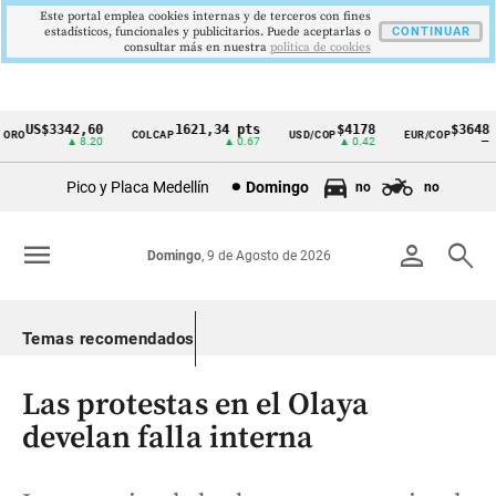
Este portal emplea cookies internas y de terceros con fines
estadísticos, funcionales y publicitarios. Puede aceptarlas o
CONTINUAR
consultar más en nuestra
politica de cookies
US$3342,60
1621,34 pts
$4178
$3648
O
COLCAP
USD/COP
EUR/COP
Cintillo
▲ 8.20
▲ 0.67
▲ 0.42
—
de
Pico y Placa Medellín
Domingo
no
no
indicadores
económicos
menu
person
search
Domingo
, 9 de Agosto de 2026
Colombia
Temas recomendados
Las protestas en el Olaya
develan falla interna