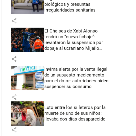
biológicos y presuntas
irregularidades sanitarias
share
El Chelsea de Xabi Alonso
tendrá un “nuevo fichaje”:
levantaron la suspensión por
dopaje al ucraniano Mijailo
Mudryk
share
Invima alerta por la venta ilegal
de un supuesto medicamento
para el dolor: autoridades piden
suspender su consumo
share
Luto entre los silleteros por la
muerte de uno de sus niños:
llevaba dos días desaparecido
share