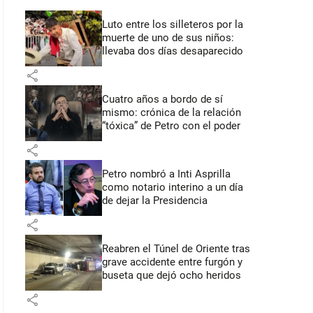
Luto entre los silleteros por la
muerte de uno de sus niños:
llevaba dos días desaparecido
share
Cuatro años a bordo de sí
mismo: crónica de la relación
“tóxica” de Petro con el poder
share
Petro nombró a Inti Asprilla
como notario interino a un día
de dejar la Presidencia
share
Reabren el Túnel de Oriente tras
grave accidente entre furgón y
buseta que dejó ocho heridos
share