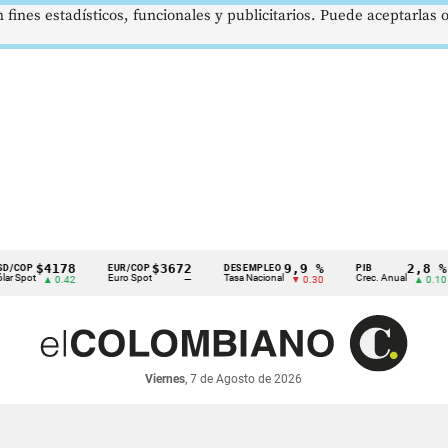
 fines estadísticos, funcionales y publicitarios. Puede aceptarlas
$4178
$3672
9,9 %
2,8 %
P
EUR/COP
DESEMPLEO
PIB
ot
Euro Spot
Tasa Nacional
Crec. Anual
▲ 0.42
—
▼ 0.30
▲ 0.10
Viernes
, 7 de Agosto de 2026