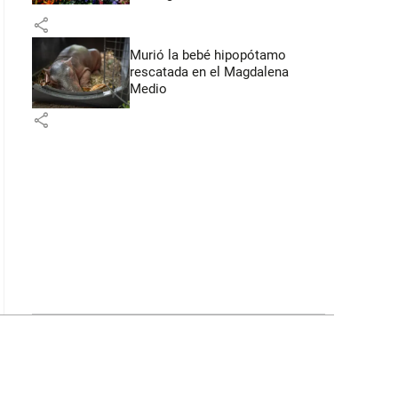
Flores
share
Murió la bebé hipopótamo
rescatada en el Magdalena
Medio
share