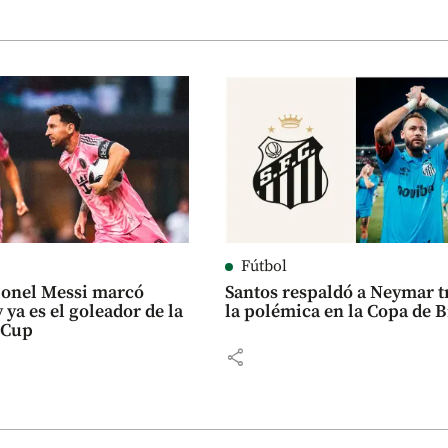
Fútbol
ionel Messi marcó
Santos respaldó a Neymar t
 ya es el goleador de la
la polémica en la Copa de B
 Cup
share