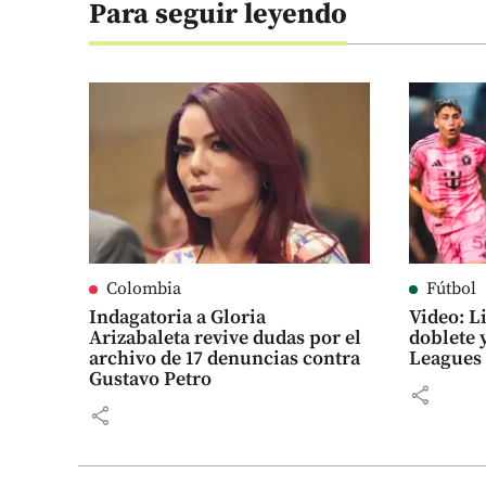
Para seguir leyendo
Colombia
Fútbol
Indagatoria a Gloria
Video: L
Arizabaleta revive dudas por el
doblete y
archivo de 17 denuncias contra
Leagues
Gustavo Petro
share
share