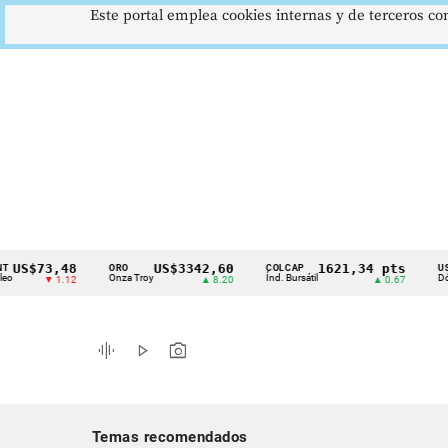
Este portal emplea cookies internas y de terceros con
$73,48
US$3342,60
1621,34 pts
ORO
COLCAP
USD/CO
Cintillo
Onza Troy
Índ. Bursátil
Dólar Sp
▼ 1.12
▲ 8.20
▲ 0.67
de
indicadores
graphic_eq
play_arrow
photo_camera
económicos
Colombia
Temas recomendados