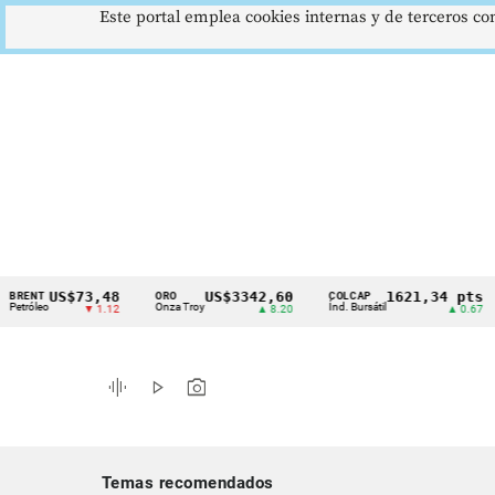
Este portal emplea cookies internas y de terceros con
US$73,48
US$3342,60
1621,34 pts
T
ORO
COLCAP
US
Cintillo
leo
Onza Troy
Índ. Bursátil
Dó
▼ 1.12
▲ 8.20
▲ 0.67
de
indicadores
graphic_eq
play_arrow
photo_camera
económicos
Colombia
Temas recomendados