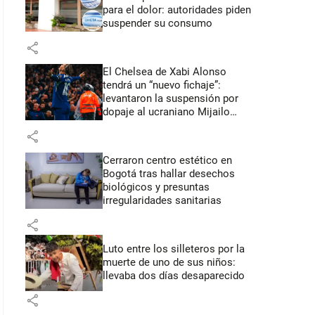
para el dolor: autoridades piden
suspender su consumo
share
El Chelsea de Xabi Alonso
tendrá un “nuevo fichaje”:
levantaron la suspensión por
dopaje al ucraniano Mijailo
Mudryk
share
Cerraron centro estético en
Bogotá tras hallar desechos
biológicos y presuntas
irregularidades sanitarias
share
Luto entre los silleteros por la
muerte de uno de sus niños:
llevaba dos días desaparecido
share