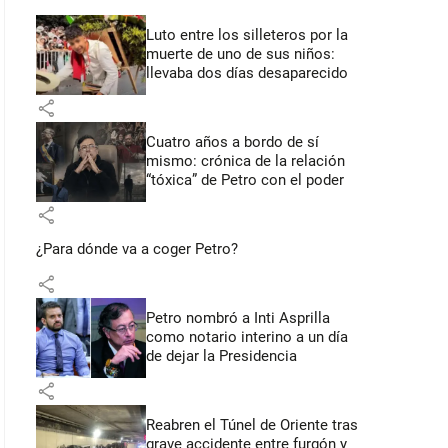
Luto entre los silleteros por la
muerte de uno de sus niños:
llevaba dos días desaparecido
share
Cuatro años a bordo de sí
mismo: crónica de la relación
“tóxica” de Petro con el poder
share
¿Para dónde va a coger Petro?
share
Petro nombró a Inti Asprilla
como notario interino a un día
de dejar la Presidencia
share
Reabren el Túnel de Oriente tras
grave accidente entre furgón y