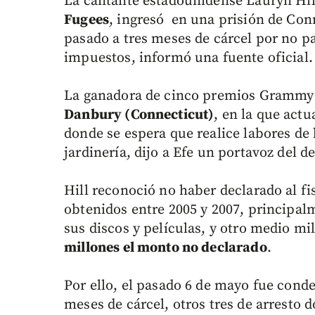
La cantante estadounidense Lauryn Hil
Fugees
, ingresó en una prisión de Co
pasado a tres meses de cárcel por no p
impuestos, informó una fuente oficial.
La ganadora de cinco premios Gramm
Danbury (Connecticut)
, en la que act
donde se espera que realice labores de
jardinería, dijo a Efe un portavoz del 
Hill reconoció no haber declarado al fi
obtenidos entre 2005 y 2007, principal
sus discos y películas, y otro medio mi
millones el monto no declarado
.
Por ello, el pasado 6 de mayo fue cond
meses de cárcel, otros tres de arresto d