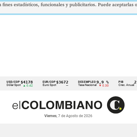
 fines estadísticos, funcionales y publicitarios. Puede aceptarlas
$4178
$3672
9,9 %
2,8 %
D/COP
EUR/COP
DESEMPLEO
PIB
lar Spot
Euro Spot
Tasa Nacional
Crec. Anual
▲ 0.42
—
▼ 0.30
▲ 0.10
Viernes
, 7 de Agosto de 2026