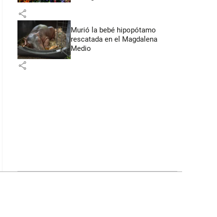
Flores
share
Murió la bebé hipopótamo
rescatada en el Magdalena
Medio
share