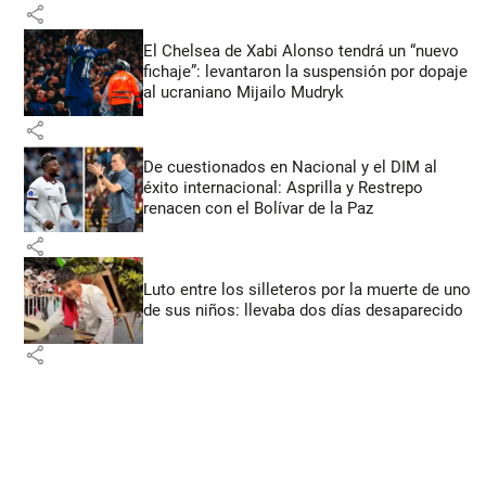
share
El Chelsea de Xabi Alonso tendrá un “nuevo
fichaje”: levantaron la suspensión por dopaje
al ucraniano Mijailo Mudryk
share
De cuestionados en Nacional y el DIM al
éxito internacional: Asprilla y Restrepo
renacen con el Bolívar de la Paz
share
Luto entre los silleteros por la muerte de uno
de sus niños: llevaba dos días desaparecido
share