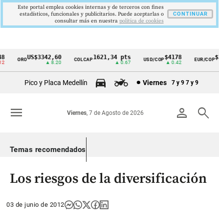
Este portal emplea cookies internas y de terceros con fines
estadísticos, funcionales y publicitarios. Puede aceptarlas o
CONTINUAR
consultar más en nuestra
politica de cookies
US$3342,60
1621,34 pts
$4178
$3
ORO
COLCAP
USD/COP
EUR/COP
Cintillo
▲ 8.20
▲ 0.67
▲ 0.42
de
Pico y Placa Medellín
Viernes
7 y 9
7 y 9
indicadores
económicos
menu
person
search
Viernes
, 7 de Agosto de 2026
Colombia
Temas recomendados
Los riesgos de la diversificación
03 de junio de 2012