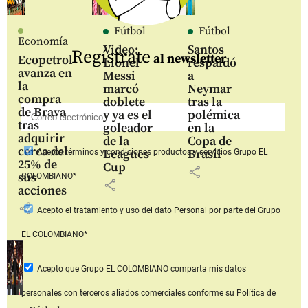
Fútbol
Fútbol
Economía
Video:
Santos
Regístrate
al newsletter
Ecopetrol
Lionel
respaldó
avanza en
Messi
a
la
marcó
Neymar
compra
doblete
tras la
de Brava
y ya es el
polémica
tras
goleador
en la
adquirir
de la
Copa de
cerca del
Leagues
Brasil
Acepto
términos y condiciones productos y servicios
Grupo EL
25% de
Cup
share
sus
COLOMBIANO*
share
acciones
share
Acepto
el tratamiento y uso del dato Personal
por parte del Grupo
EL COLOMBIANO*
Acepto que Grupo EL COLOMBIANO
comparta mis datos
personales con terceros aliados comerciales
conforme su Política de