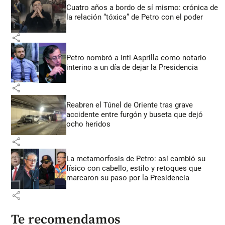
Cuatro años a bordo de sí mismo: crónica de
la relación “tóxica” de Petro con el poder
share
Petro nombró a Inti Asprilla como notario
interino a un día de dejar la Presidencia
share
Reabren el Túnel de Oriente tras grave
accidente entre furgón y buseta que dejó
ocho heridos
share
La metamorfosis de Petro: así cambió su
físico con cabello, estilo y retoques que
marcaron su paso por la Presidencia
share
Te recomendamos