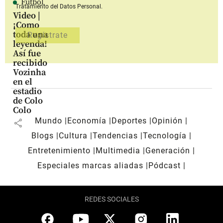
Fútbol
Tratamiento del Datos Personal.
Video |
¡Como
toda una
leyenda!
Así fue
recibido
Vozinha
en el
estadio
de Colo
Colo
Mundo
Economía
Deportes
Opinión
share
Blogs
Cultura
Tendencias
Tecnología
Entretenimiento
Multimedia
Generación
Especiales marcas aliadas
Pódcast
REDES SOCIALES