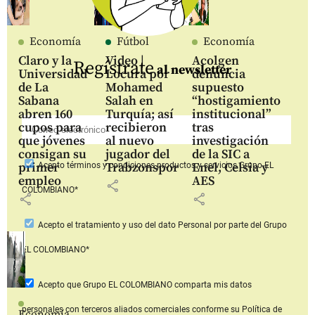
Economía
Fútbol
Economía
Claro y la
Video |
Acolgen
Regístrate
al newsletter
Universidad
Locura por
denuncia
de La
Mohamed
supuesto
Sabana
Salah en
“hostigamiento
abren 160
Turquía; así
institucional”
cupos para
recibieron
tras
que jóvenes
al nuevo
investigación
consigan su
jugador del
de la SIC a
primer
Trabzonspor
Enel, Celsia y
Acepto
términos y condiciones productos y servicios
Grupo EL
empleo
AES
share
COLOMBIANO*
share
share
Acepto
el tratamiento y uso del dato Personal
por parte del Grupo
EL COLOMBIANO*
Acepto que Grupo EL COLOMBIANO
comparta mis datos
personales con terceros aliados comerciales
conforme su Política de
Economía