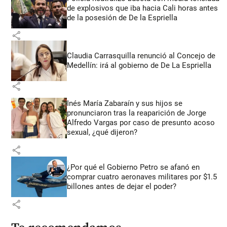
de explosivos que iba hacia Cali horas antes
de la posesión de De la Espriella
share
Claudia Carrasquilla renunció al Concejo de
Medellín: irá al gobierno de De La Espriella
share
Inés María Zabaraín y sus hijos se
pronunciaron tras la reaparición de Jorge
Alfredo Vargas por caso de presunto acoso
sexual, ¿qué dijeron?
share
¿Por qué el Gobierno Petro se afanó en
comprar cuatro aeronaves militares por $1.5
billones antes de dejar el poder?
share