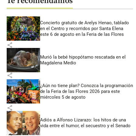
Te recomendamos
Concierto gratuito de Arelys Henao, tablado
en el Centro y recorridos por Santa Elena
este 6 de agosto en la Feria de las Flores
share
Murió la bebé hipopótamo rescatada en el
Magdalena Medio
share
¿Aún no tiene plan? Conozca la programación
de la Feria de las Flores 2026 para este
miércoles 5 de agosto
share
Adiós a Alfonso Lizarazo: los hitos de una
vida entre el humor, el secuestro y el Senado