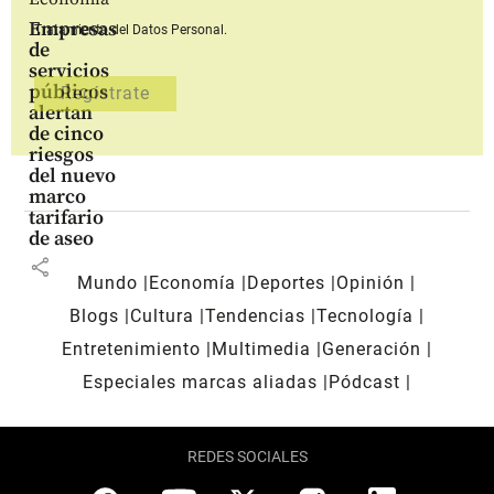
Empresas
Tratamiento del Datos Personal.
de
servicios
públicos
alertan
de cinco
riesgos
del nuevo
marco
tarifario
de aseo
share
Mundo
Economía
Deportes
Opinión
Blogs
Cultura
Tendencias
Tecnología
Entretenimiento
Multimedia
Generación
Especiales marcas aliadas
Pódcast
REDES SOCIALES