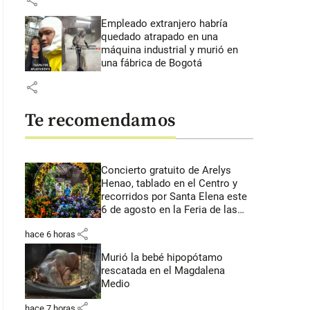
share
Empleado extranjero habría
quedado atrapado en una
máquina industrial y murió en
una fábrica de Bogotá
share
Te recomendamos
Concierto gratuito de Arelys
Henao, tablado en el Centro y
recorridos por Santa Elena este
6 de agosto en la Feria de las
Flores
share
hace 6 horas
Murió la bebé hipopótamo
rescatada en el Magdalena
Medio
share
hace 7 horas