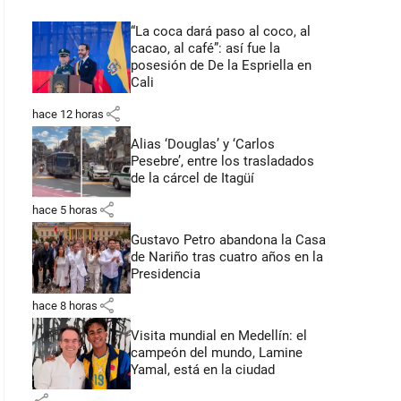
“La coca dará paso al coco, al
cacao, al café”: así fue la
posesión de De la Espriella en
Cali
share
hace 12 horas
Alias ‘Douglas’ y ‘Carlos
Pesebre’, entre los trasladados
de la cárcel de Itagüí
share
hace 5 horas
Gustavo Petro abandona la Casa
de Nariño tras cuatro años en la
Presidencia
share
hace 8 horas
Visita mundial en Medellín: el
campeón del mundo, Lamine
Yamal, está en la ciudad