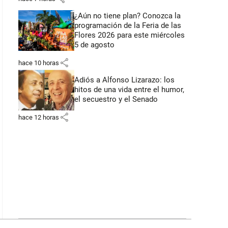
¿Aún no tiene plan? Conozca la
programación de la Feria de las
Flores 2026 para este miércoles
5 de agosto
share
hace 10 horas
Adiós a Alfonso Lizarazo: los
hitos de una vida entre el humor,
el secuestro y el Senado
share
hace 12 horas