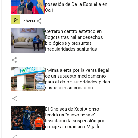
posesión de De la Espriella en
Cali
share
hace 12 horas
Cerraron centro estético en
Bogotá tras hallar desechos
biológicos y presuntas
irregularidades sanitarias
share
Invima alerta por la venta ilegal
de un supuesto medicamento
para el dolor: autoridades piden
suspender su consumo
share
El Chelsea de Xabi Alonso
tendrá un “nuevo fichaje”:
levantaron la suspensión por
dopaje al ucraniano Mijailo
Mudryk
share