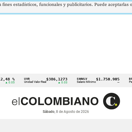
 fines estadísticos, funcionales y publicitarios. Puede aceptarlas
 %
$386,1273
$1.750.905
U
UVR
SMMLV
BRENT
Unidad Valor Real
Salario Mínimo
Petróleo
.05
▲ 0.03
—
Sábado
, 8 de Agosto de 2026