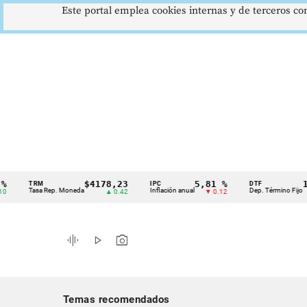
Este portal emplea cookies internas y de terceros con
$4178,23
5,81 %
12,48
TRM
IPC
DTF
Cintillo
Tasa Rep. Moneda
Inflación anual
Dep. Término Fijo
▲ 0.42
▼ 0.12
▲ 0
de
indicadores
graphic_eq
play_arrow
photo_camera
económicos
Colombia
Temas recomendados