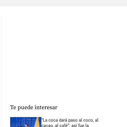
Te puede interesar
“La coca dará paso al coco, al
cacao, al café”: así fue la