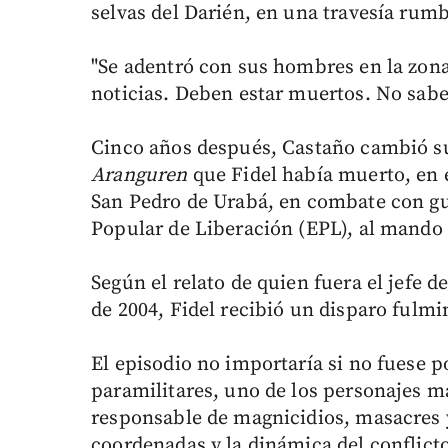
selvas del Darién, en una travesía ru
"Se adentró con sus hombres en la zona
noticias. Deben estar muertos. No sab
Cinco años después, Castaño cambió su 
Aranguren
que Fidel había muerto, en e
San Pedro de Urabá, en combate con guer
Popular de Liberación (EPL), al mando d
Según el relato de quien fuera el jefe d
de 2004, Fidel recibió un disparo fulmi
El episodio no importaría si no fuese po
paramilitares, uno de los personajes má
responsable de magnicidios, masacres y
coordenadas y la dinámica del conflic