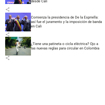
desde Cali
share
Comienza la presidencia de De la Espriella:
así fue el juramento y la imposición de banda
en Cali
share
¿Tiene una patineta o cicla eléctrica? Ojo a
las nuevas reglas para circular en Colombia
share