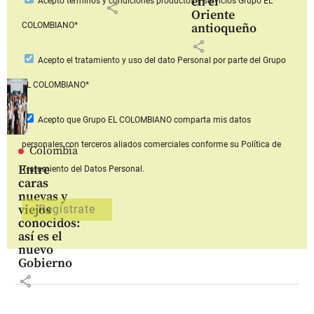
en el
Acepto
términos y condiciones productos y servicios
Grupo EL
share
Oriente
COLOMBIANO*
antioqueño
share
Acepto
el tratamiento y uso del dato Personal
por parte del Grupo
EL COLOMBIANO*
Acepto que Grupo EL COLOMBIANO
comparta mis datos
personales con terceros aliados comerciales
conforme su Política de
Colombia
Entre
Tratamiento del Datos Personal.
caras
nuevas y
viejos
conocidos:
así es el
nuevo
Gobierno
share