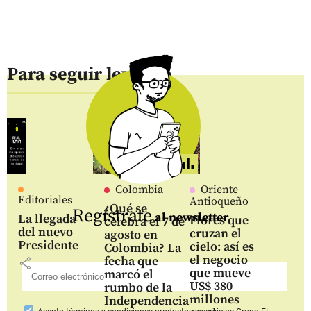
Para seguir leyendo
Colombia
Oriente
Editoriales
Antioqueño
¿Qué se
Regístrate
al newsletter
La llegada
Flores que
celebra el 7 de
del nuevo
cruzan el
agosto en
Presidente
cielo: así es
Colombia? La
el negocio
fecha que
share
que mueve
marcó el
US$ 380
rumbo de la
millones
Independencia