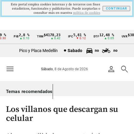
Este portal emplea cookies internas y de terceros con fines
estadísticos, funcionales y publicitarios. Puede aceptarlas o
CONTINUAR
consultar más en nuestra
politica de cookies
 %
2,8 %
$4178,23
5,81 %
12,48 %
$386
PIB
TRM
IPC
DTF
UVR
Cintillo
30
▲ 0.10
▲ 0.42
▼ 0.12
▲ 0.05
de
Pico y Placa Medellín
Sabado
no
no
indicadores
económicos
menu
person
search
Sábado
, 8 de Agosto de 2026
Colombia
Temas recomendados
Los villanos que descargan su
celular