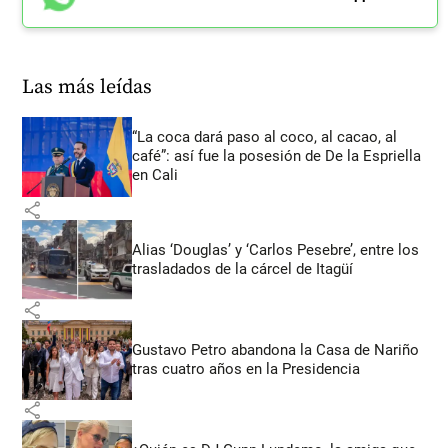
Las más leídas
“La coca dará paso al coco, al cacao, al
café”: así fue la posesión de De la Espriella
en Cali
share
Alias ‘Douglas’ y ‘Carlos Pesebre’, entre los
trasladados de la cárcel de Itagüí
share
Gustavo Petro abandona la Casa de Nariño
tras cuatro años en la Presidencia
share