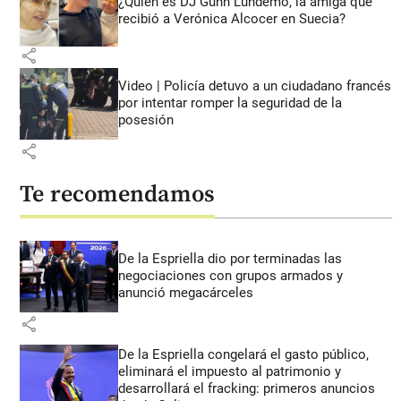
¿Quién es DJ Gunn Lundemo, la amiga que
recibió a Verónica Alcocer en Suecia?
share
Video | Policía detuvo a un ciudadano francés
por intentar romper la seguridad de la
posesión
share
Te recomendamos
De la Espriella dio por terminadas las
negociaciones con grupos armados y
anunció megacárceles
share
De la Espriella congelará el gasto público,
eliminará el impuesto al patrimonio y
desarrollará el fracking: primeros anuncios