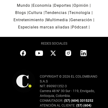
Mundo
Economía
Deportes
Opinión
Blogs
Cultura
Tendencias
Tecnología
Entretenimiento
Multimedia
Generación
Especiales marcas aliadas
Pódcast
REDES SOCIALES
COPYRIGHT © 2026 EL COLOMBIANO
S.A.S
NIT: 890901352-3
Carrera 48 N° 30 Sur - 119, Envigado,
Antioquia, Colombia.
CONMUTADOR:
(57) (604) 3315252
ATENCIÓN AL CLIENTE:
(57) (604)