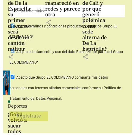
de De la
reapareció en
de Cali y
Espriella:
redes y parece
por qué
su
otra
generó
primer
polémica
share
discurso
como
Acepto
términos y condiciones productos y servicios
Grupo EL
será
sede
desde un
alterna de
COLOMBIANO*
cantón
De La
militar
Espriella?
Acepto
el tratamiento y uso del dato Personal
por parte del Grupo
share
share
EL COLOMBIANO*
Acepto que Grupo EL COLOMBIANO
comparta mis datos
personales con terceros aliados comerciales
conforme su Política de
Tratamiento del Datos Personal.
Deportes
¡Gokú
volvió a
sacar
todos