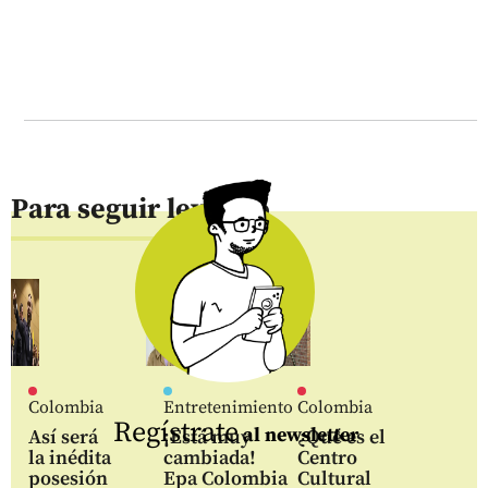
Para seguir leyendo
Colombia
Entretenimiento
Colombia
Regístrate
al newsletter
Así será
¡Está muy
¿Qué es el
la inédita
cambiada!
Centro
posesión
Epa Colombia
Cultural