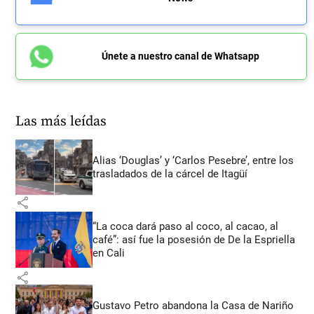
Únete a nuestro canal de Whatsapp
Las más leídas
Alias ‘Douglas’ y ‘Carlos Pesebre’, entre los
trasladados de la cárcel de Itagüí
share
“La coca dará paso al coco, al cacao, al
café”: así fue la posesión de De la Espriella
en Cali
share
Gustavo Petro abandona la Casa de Nariño