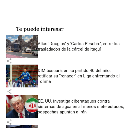
Te puede interesar
Alias ‘Douglas’ y ‘Carlos Pesebre’, entre los
trasladados de la cárcel de Itagüí
share
DIM buscará, en su partido 40 del año,
ratificar su “renacer” en Liga enfrentando al
Tolima
share
EE. UU. investiga ciberataques contra
sistemas de agua en al menos siete estados;
sospechas apuntan a Irán
share