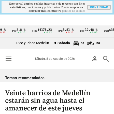
Este portal emplea cookies internas y de terceros con fines
estadísticos, funcionales y publicitarios. Puede aceptarlas o
CONTINUAR
consultar más en nuestra
politica de cookies
 %
2,8 %
$4178,23
5,81 %
12,48 %
$386
PIB
TRM
IPC
DTF
UVR
Cintillo
30
▲ 0.10
▲ 0.42
▼ 0.12
▲ 0.05
de
Pico y Placa Medellín
Sabado
no
no
indicadores
económicos
menu
person
search
Sábado
, 8 de Agosto de 2026
Colombia
Temas recomendados
Veinte barrios de Medellín
estarán sin agua hasta el
amanecer de este jueves