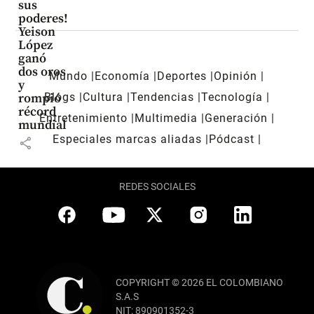
sus
poderes!
Yeison
López
ganó
dos oros
Mundo
Economía
Deportes
Opinión
y
Blogs
Cultura
Tendencias
Tecnología
rompió
récord
Entretenimiento
Multimedia
Generación
mundial
Especiales marcas aliadas
Pódcast
share
REDES SOCIALES
COPYRIGHT © 2026 EL COLOMBIANO
S.A.S
NIT: 890901352-3