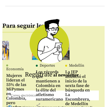
Para seguir leyendo
Deportes
Medellín
Economía
Los récords
La JEP
Regístrate
al newsletter
Mujeres
que
anunció el
lideran el
mantienen a
inicio de la
55% de las
Colombia en
sexta fase de
MiPymes
la élite del
búsqueda en
en
atletismo
La
Colombia,
suramericano
Escombrera,
pero
de Medellín
share