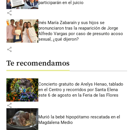
participarán en el juicio
share
Inés María Zabaraín y sus hijos se
pronunciaron tras la reaparición de Jorge
Alfredo Vargas por caso de presunto acoso
sexual, ¿qué dijeron?
share
Te recomendamos
Concierto gratuito de Arelys Henao, tablado
en el Centro y recorridos por Santa Elena
este 6 de agosto en la Feria de las Flores
share
Murió la bebé hipopótamo rescatada en el
Magdalena Medio