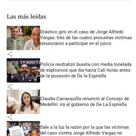
Las más leídas
Drástico giro en el caso de Jorge Alfredo
Vargas: tres de las cuatro presuntas víctimas
renunciaron a participar en el juicio
share
Policía neutralizó buseta con media tonelada
de explosivos que iba hacia Cali horas antes
de la posesión de De la Espriella
share
Claudia Carrasquilla renunció al Concejo de
Medellín: irá al gobierno de De La Espriella
share
Sale a la luz la razón por la que las víctimas
del caso contra Jorge Alfredo Vargas no