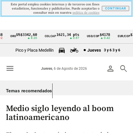
Este portal emplea cookies internas y de terceros con fines
estadísticos, funcionales y publicitarios. Puede aceptarlas o
CONTINUAR
consultar más en nuestra
politica de cookies
US$3342,60
1621,34 pts
$4178
$3
ORO
COLCAP
USD/COP
EUR/COP
Cintillo
▲ 8.20
▲ 0.67
▲ 0.42
de
Pico y Placa Medellín
Jueves
3 y 6
3 y 6
indicadores
económicos
menu
person
search
Jueves
, 6 de Agosto de 2026
Colombia
Temas recomendados
Medio siglo leyendo al boom
latinoamericano