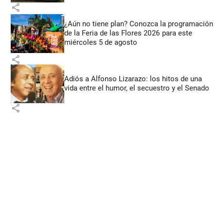
share
¿Aún no tiene plan? Conozca la programación
de la Feria de las Flores 2026 para este
miércoles 5 de agosto
share
Adiós a Alfonso Lizarazo: los hitos de una
vida entre el humor, el secuestro y el Senado
share