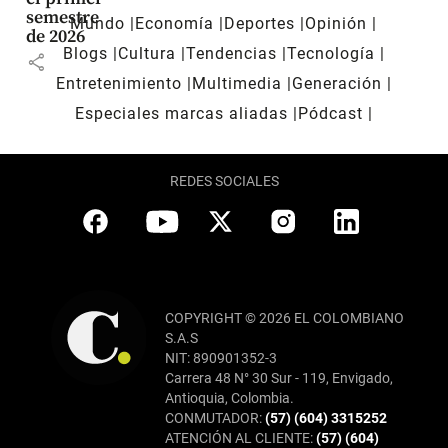
semestre
Mundo
Economía
Deportes
Opinión
de 2026
Blogs
Cultura
Tendencias
Tecnología
share
Entretenimiento
Multimedia
Generación
Especiales marcas aliadas
Pódcast
REDES SOCIALES
COPYRIGHT © 2026 EL COLOMBIANO
S.A.S
NIT: 890901352-3
Carrera 48 N° 30 Sur - 119, Envigado,
Antioquia, Colombia.
CONMUTADOR:
(57) (604) 3315252
ATENCIÓN AL CLIENTE:
(57) (604)