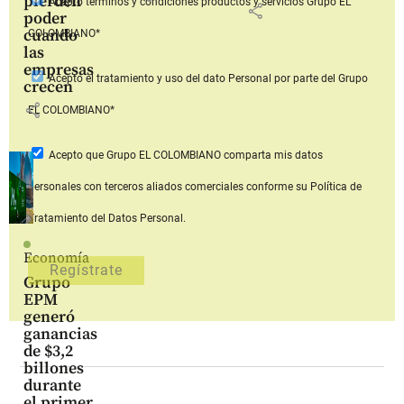
pierden
Acepto
términos y condiciones productos y servicios
Grupo EL
share
poder
cuando
COLOMBIANO*
las
empresas
Acepto
el tratamiento y uso del dato Personal
por parte del Grupo
crecen
share
EL COLOMBIANO*
Acepto que Grupo EL COLOMBIANO
comparta mis datos
personales con terceros aliados comerciales
conforme su Política de
Tratamiento del Datos Personal.
Economía
Grupo
EPM
generó
ganancias
de $3,2
billones
durante
el primer