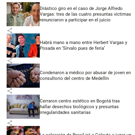
Drástico giro en el caso de Jorge Alfredo
Vargas: tres de las cuatro presuntas víctimas
renunciaron a participar en el juicio
share
Habrá mano a mano entre Herbert Vargas y
Posada en ‘Sírvalo pues de feria’
share
Condenaron a médico por abusar de joven en
consultorio del centro de Medellín
share
Cerraron centro estético en Bogotá tras
hallar desechos biológicos y presuntas
irregularidades sanitarias
share
La selección de Brasil irá a Calcuta a jugar un