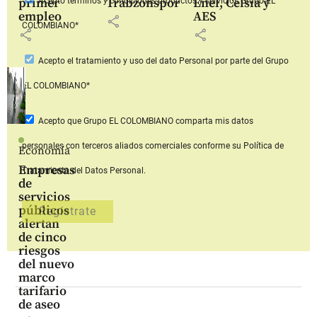
primer
Trabzonspor
Enel, Celsia y
Acepto
términos y condiciones productos y servicios
Grupo EL
empleo
AES
share
COLOMBIANO*
share
share
Acepto
el tratamiento y uso del dato Personal
por parte del Grupo
EL COLOMBIANO*
Acepto que Grupo EL COLOMBIANO
comparta mis datos
personales con terceros aliados comerciales
conforme su Política de
Economía
Empresas
Tratamiento del Datos Personal.
de
servicios
públicos
alertan
de cinco
riesgos
del nuevo
marco
tarifario
de aseo