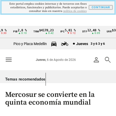
Este portal emplea cookies internas y de terceros con fines
estadísticos, funcionales y publicitarios. Puede aceptarlas o
CONTINUAR
consultar más en nuestra
politica de cookies
 %
2,8 %
$4178,23
5,81 %
12,48 %
$386
PIB
TRM
IPC
DTF
UVR
Cintillo
30
▲ 0.10
▲ 0.42
▼ 0.12
▲ 0.05
de
Pico y Placa Medellín
Jueves
3 y 6
3 y 6
indicadores
económicos
menu
person
search
Jueves
, 6 de Agosto de 2026
Colombia
Temas recomendados
Mercosur se convierte en la
quinta economía mundial