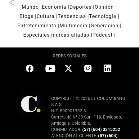
share
Mundo
Economía
Deportes
Opinión
Blogs
Cultura
Tendencias
Tecnología
Entretenimiento
Multimedia
Generación
Especiales marcas aliadas
Pódcast
REDES SOCIALES
COPYRIGHT © 2026 EL COLOMBIANO
S.A.S
NIT: 890901352-3
Carrera 48 N° 30 Sur - 119, Envigado,
Antioquia, Colombia.
CONMUTADOR:
(57) (604) 3315252
ATENCIÓN AL CLIENTE:
(57) (604)