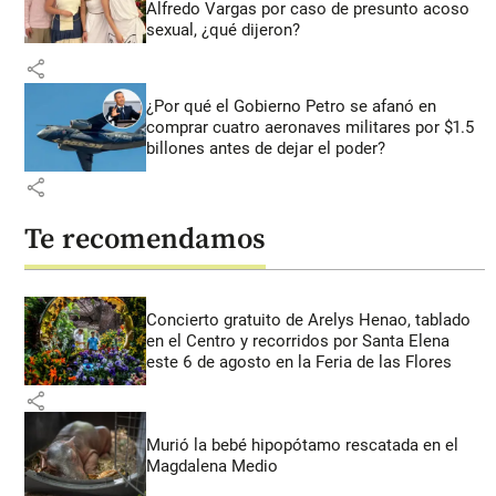
Alfredo Vargas por caso de presunto acoso
sexual, ¿qué dijeron?
share
¿Por qué el Gobierno Petro se afanó en
comprar cuatro aeronaves militares por $1.5
billones antes de dejar el poder?
share
Te recomendamos
Concierto gratuito de Arelys Henao, tablado
en el Centro y recorridos por Santa Elena
este 6 de agosto en la Feria de las Flores
share
Murió la bebé hipopótamo rescatada en el
Magdalena Medio