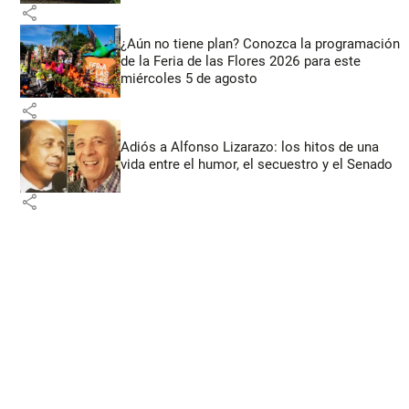
share
¿Aún no tiene plan? Conozca la programación
de la Feria de las Flores 2026 para este
miércoles 5 de agosto
share
Adiós a Alfonso Lizarazo: los hitos de una
vida entre el humor, el secuestro y el Senado
share