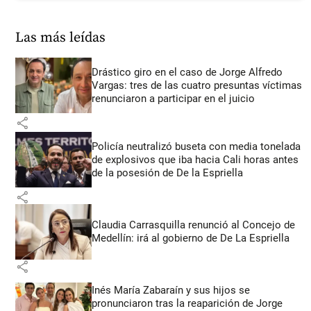
Las más leídas
Drástico giro en el caso de Jorge Alfredo
Vargas: tres de las cuatro presuntas víctimas
renunciaron a participar en el juicio
share
Policía neutralizó buseta con media tonelada
de explosivos que iba hacia Cali horas antes
de la posesión de De la Espriella
share
Claudia Carrasquilla renunció al Concejo de
Medellín: irá al gobierno de De La Espriella
share
Inés María Zabaraín y sus hijos se
pronunciaron tras la reaparición de Jorge