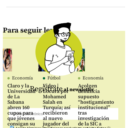
Para seguir leyendo
Economía
Fútbol
Economía
Claro y la
Video |
Acolgen
Regístrate
al newsletter
Universidad
Locura por
denuncia
de La
Mohamed
supuesto
Sabana
Salah en
“hostigamiento
abren 160
Turquía; así
institucional”
cupos para
recibieron
tras
que jóvenes
al nuevo
investigación
consigan su
jugador del
de la SIC a