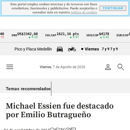
Este portal emplea cookies internas y de terceros con fines
estadísticos, funcionales y publicitarios. Puede aceptarlas o
CONTINUAR
consultar más en nuestra
politica de cookies
8
US$3342,60
1621,34 pts
$4178
$3
ORO
COLCAP
USD/COP
EUR/COP
Cintillo
2
▲ 8.20
▲ 0.67
▲ 0.42
de
Pico y Placa Medellín
Viernes
7 y 9
7 y 9
indicadores
económicos
menu
person
search
Viernes
, 7 de Agosto de 2026
Colombia
Temas recomendados
Michael Essien fue destacado
por Emilio Butragueño