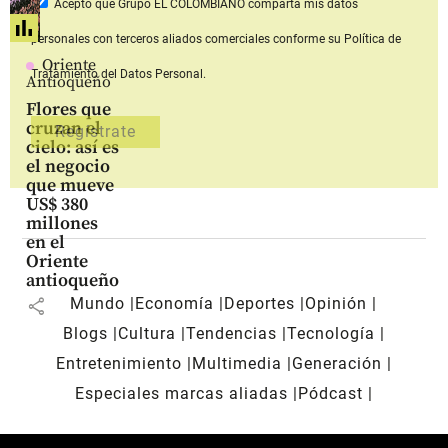
Acepto que Grupo EL COLOMBIANO
comparta mis datos
personales con terceros aliados comerciales
conforme su Política de
Oriente
Tratamiento del Datos Personal.
Antioqueño
Flores que
cruzan el
cielo: así es
el negocio
que mueve
US$ 380
millones
en el
Oriente
antioqueño
Mundo
Economía
Deportes
Opinión
share
Blogs
Cultura
Tendencias
Tecnología
Entretenimiento
Multimedia
Generación
Especiales marcas aliadas
Pódcast