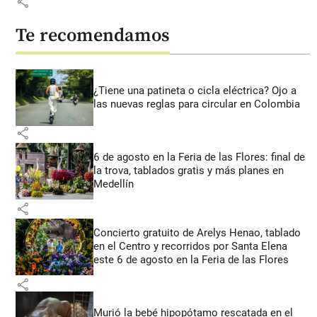
share
Te recomendamos
¿Tiene una patineta o cicla eléctrica? Ojo a
las nuevas reglas para circular en Colombia
share
6 de agosto en la Feria de las Flores: final de
la trova, tablados gratis y más planes en
Medellín
share
Concierto gratuito de Arelys Henao, tablado
en el Centro y recorridos por Santa Elena
este 6 de agosto en la Feria de las Flores
share
Murió la bebé hipopótamo rescatada en el