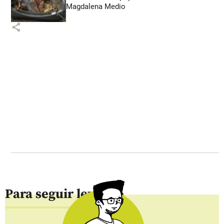
Magdalena Medio
share
Para seguir leyendo