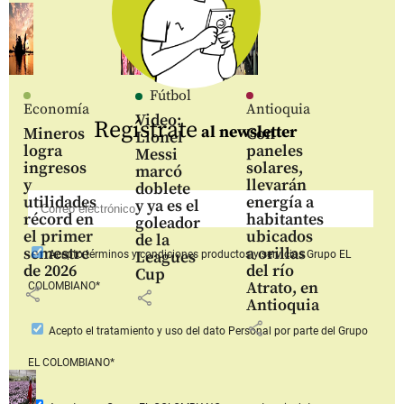
Fútbol
Economía
Antioquia
Video:
Regístrate
al newsletter
Mineros
Con
Lionel
logra
paneles
Messi
ingresos
solares,
marcó
y
llevarán
doblete
utilidades
energía a
y ya es el
récord en
habitantes
goleador
el primer
ubicados
de la
semestre
a orillas
Leagues
Acepto
términos y condiciones productos y servicios
Grupo EL
de 2026
del río
Cup
Atrato, en
COLOMBIANO*
share
share
Antioquia
share
Acepto
el tratamiento y uso del dato Personal
por parte del Grupo
EL COLOMBIANO*