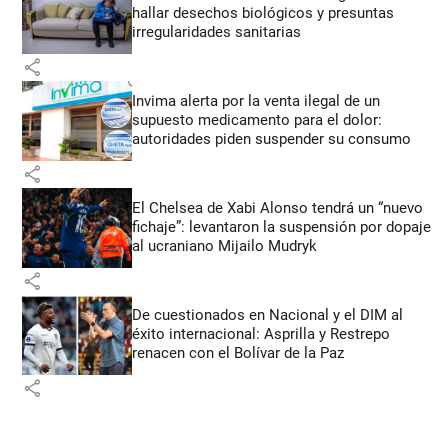
hallar desechos biológicos y presuntas
irregularidades sanitarias
share
Invima alerta por la venta ilegal de un
supuesto medicamento para el dolor:
autoridades piden suspender su consumo
share
El Chelsea de Xabi Alonso tendrá un “nuevo
fichaje”: levantaron la suspensión por dopaje
al ucraniano Mijailo Mudryk
share
De cuestionados en Nacional y el DIM al
éxito internacional: Asprilla y Restrepo
renacen con el Bolívar de la Paz
share