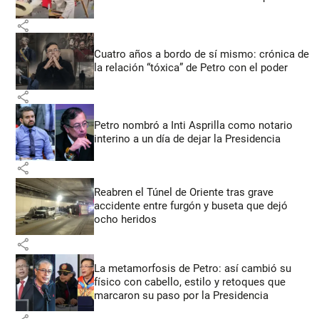
share
Cuatro años a bordo de sí mismo: crónica de
la relación “tóxica” de Petro con el poder
share
Petro nombró a Inti Asprilla como notario
interino a un día de dejar la Presidencia
share
Reabren el Túnel de Oriente tras grave
accidente entre furgón y buseta que dejó
ocho heridos
share
La metamorfosis de Petro: así cambió su
físico con cabello, estilo y retoques que
marcaron su paso por la Presidencia