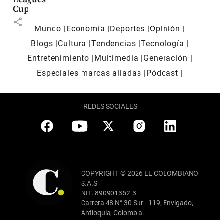
Cup
share
Mundo
Economía
Deportes
Opinión
Blogs
Cultura
Tendencias
Tecnología
Entretenimiento
Multimedia
Generación
Especiales marcas aliadas
Pódcast
REDES SOCIALES
COPYRIGHT © 2026 EL COLOMBIANO
S.A.S
NIT: 890901352-3
Carrera 48 N° 30 Sur - 119, Envigado,
Antioquia, Colombia.