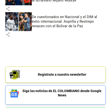
al ucraniano Mijailo Mudryk
share
De cuestionados en Nacional y el DIM al
éxito internacional: Asprilla y Restrepo
renacen con el Bolívar de la Paz
share
Regístrate a nuestro newsletter
Siga las noticias de EL COLOMBIANO desde Google
News