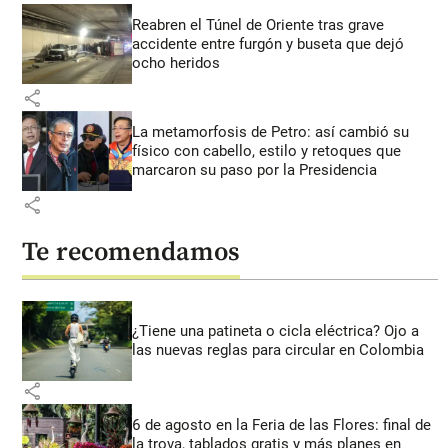
Reabren el Túnel de Oriente tras grave
accidente entre furgón y buseta que dejó
ocho heridos
share
La metamorfosis de Petro: así cambió su
físico con cabello, estilo y retoques que
marcaron su paso por la Presidencia
share
Te recomendamos
¿Tiene una patineta o cicla eléctrica? Ojo a
las nuevas reglas para circular en Colombia
share
6 de agosto en la Feria de las Flores: final de
la trova, tablados gratis y más planes en