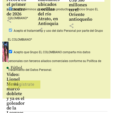
US$ 380
el primer
ubicados
millones
semestre
a orillas
en el
Acepto
términos y condiciones productos y servicios
Grupo EL
de 2026
del río
Oriente
Atrato, en
COLOMBIANO*
antioqueño
share
Antioquia
share
share
Acepto
el tratamiento y uso del dato Personal
por parte del Grupo
EL COLOMBIANO*
Acepto que Grupo EL COLOMBIANO
comparta mis datos
personales con terceros aliados comerciales
conforme su Política de
Fútbol
Tratamiento del Datos Personal.
Video:
Lionel
Messi
marcó
doblete
y ya es el
goleador
de la
Leagues