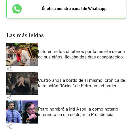
Únete a nuestro canal de Whatsapp
Las más leídas
Luto entre los silleteros por la muerte de uno
de sus niños: llevaba dos días desaparecido
share
Cuatro años a bordo de sí mismo: crónica de
la relación “tóxica” de Petro con el poder
share
Petro nombró a Inti Asprilla como notario
interino a un día de dejar la Presidencia
share