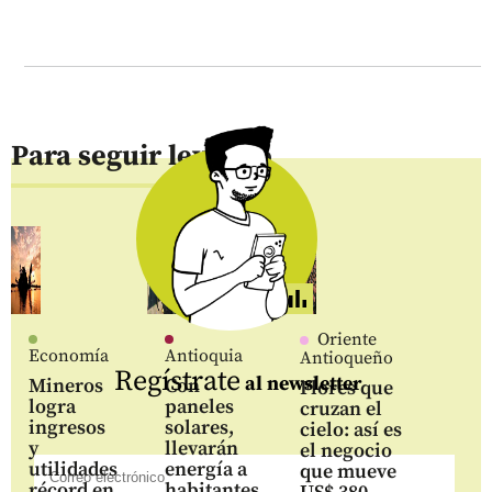
Para seguir leyendo
Oriente
Economía
Antioquia
Antioqueño
Regístrate
al newsletter
Mineros
Con
Flores que
logra
paneles
cruzan el
ingresos
solares,
cielo: así es
y
llevarán
el negocio
utilidades
energía a
que mueve
récord en
habitantes