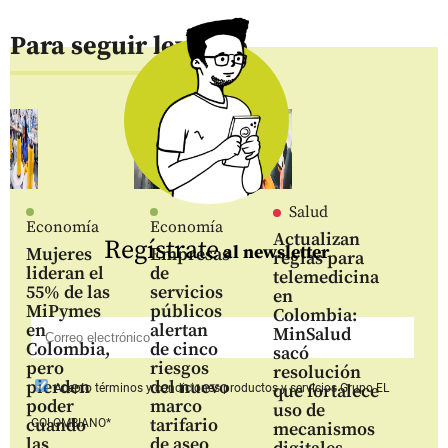
Para seguir leyendo
Salud
Economía
Economía
Actualizan
Regístrate
al newsletter
Mujeres
Empresas
reglas para
lideran el
de
telemedicina
55% de las
servicios
en
MiPymes
públicos
Colombia:
en
alertan
MinSalud
Colombia,
de cinco
sacó
pero
riesgos
resolución
pierden
del nuevo
que fortalece
Acepto
términos y condiciones productos y servicios
Grupo EL
poder
marco
uso de
cuando
tarifario
COLOMBIANO*
mecanismos
las
de aseo