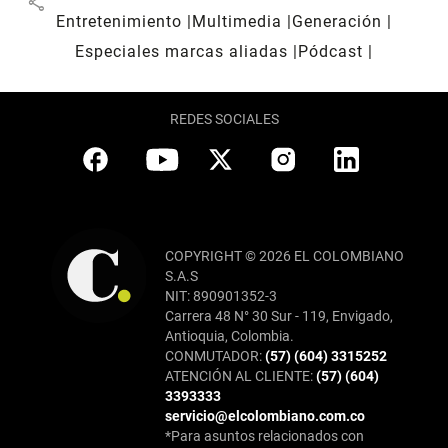
share
Entretenimiento
Multimedia
Generación
Especiales marcas aliadas
Pódcast
REDES SOCIALES
COPYRIGHT © 2026 EL COLOMBIANO
S.A.S
NIT: 890901352-3
Carrera 48 N° 30 Sur - 119, Envigado,
Antioquia, Colombia.
CONMUTADOR:
(57) (604) 3315252
ATENCIÓN AL CLIENTE:
(57) (604)
3393333
servicio@elcolombiano.com.co
*Para asuntos relacionados con