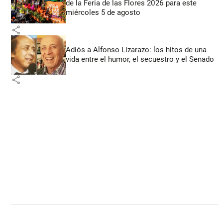
de la Feria de las Flores 2026 para este
miércoles 5 de agosto
share
Adiós a Alfonso Lizarazo: los hitos de una
vida entre el humor, el secuestro y el Senado
share