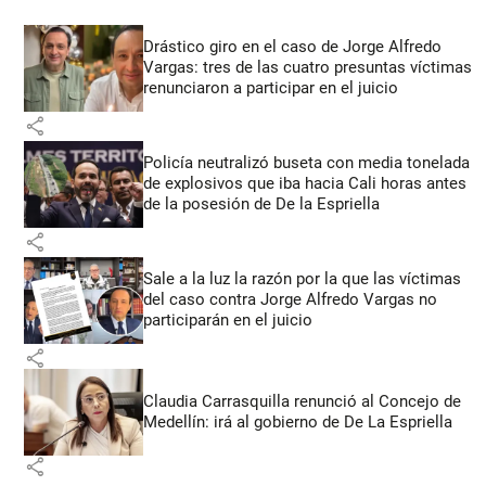
Drástico giro en el caso de Jorge Alfredo
Vargas: tres de las cuatro presuntas víctimas
renunciaron a participar en el juicio
share
Policía neutralizó buseta con media tonelada
de explosivos que iba hacia Cali horas antes
de la posesión de De la Espriella
share
Sale a la luz la razón por la que las víctimas
del caso contra Jorge Alfredo Vargas no
participarán en el juicio
share
Claudia Carrasquilla renunció al Concejo de
Medellín: irá al gobierno de De La Espriella
share