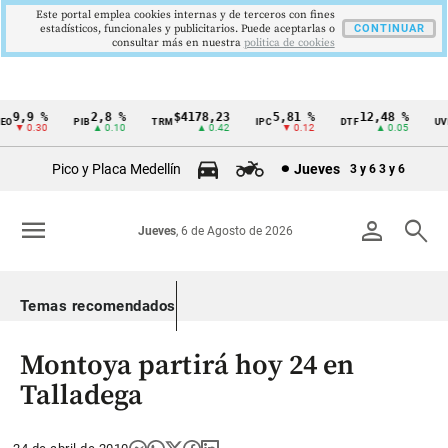
Este portal emplea cookies internas y de terceros con fines
estadísticos, funcionales y publicitarios. Puede aceptarlas o
CONTINUAR
consultar más en nuestra
politica de cookies
9,9 %
2,8 %
$4178,23
5,81 %
12,48 %
O
PIB
TRM
IPC
DTF
UVR
Cintillo
▼ 0.30
▲ 0.10
▲ 0.42
▼ 0.12
▲ 0.05
de
Pico y Placa Medellín
Jueves
3 y 6
3 y 6
indicadores
económicos
menu
person
search
Jueves
, 6 de Agosto de 2026
Colombia
Temas recomendados
Montoya partirá hoy 24 en
Talladega