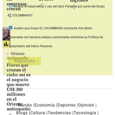
digitales
empresas
share
share
Acepto
el tratamiento y uso del dato Personal
por parte del Grupo
crecen
share
EL COLOMBIANO*
Acepto que Grupo EL COLOMBIANO
comparta mis datos
personales con terceros aliados comerciales
conforme su Política de
Tratamiento del Datos Personal.
Oriente
Antioqueño
Flores que
cruzan el
cielo: así es
el negocio
que mueve
US$ 380
millones
en el
Oriente
Mundo
Economía
Deportes
Opinión
antioqueño
Blogs
Cultura
Tendencias
Tecnología