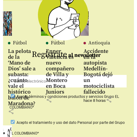
Fútbol
Fútbol
Antioquia
La pelota
Enner
Accidente
Regístrate
al newsletter
de la
Valencia es
en la
‘Mano de
nuevo
autopista
Dios’ sale a
compañero
Medellín-
subasta:
de Villa y
Bogotá dejó
¿cuánto
Montero
un
vale el
en Boca
motociclista
histórico
Juniors
fallecido
balón de
Acepto
términos y condiciones productos y servicios
Grupo EL
share
share
hace 8 horas
Maradona?
COLOMBIANO*
share
Acepto
el tratamiento y uso del dato Personal
por parte del Grupo
EL COLOMBIANO*