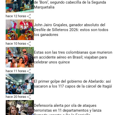
de ‘Boni’, segundo cabecilla de la Segunda
Marquetalia
share
hace 12 horas
John Jairo Grajales, ganador absoluto del
Desfile de Silleteros 2026: estos son todos
los ganadores
share
hace 10 horas
Estas son las tres colombianas que murieron
en accidente aéreo en Brasil; viajaban para
celebrar unos quince
share
hace 11 horas
El primer golpe del gobierno de Abelardo: así
sacaron a los 117 capos de la cárcel de Itagüí
share
hace 20 horas
Defensoría alerta por ola de ataques
terroristas en 11 departamentos y lanza