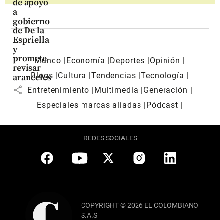
de apoyo
a
gobierno
de De la
Espriella
y
promete
Mundo
Economía
Deportes
Opinión
revisar
Blogs
Cultura
Tendencias
Tecnología
aranceles
share
Entretenimiento
Multimedia
Generación
Especiales marcas aliadas
Pódcast
REDES SOCIALES
COPYRIGHT © 2026 EL COLOMBIANO
S.A.S