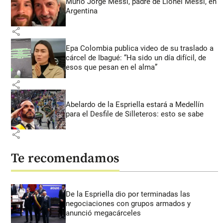
Murió Jorge Messi, padre de Lionel Messi, en
Argentina
share
Epa Colombia publica video de su traslado a
cárcel de Ibagué: “Ha sido un día difícil, de
esos que pesan en el alma”
share
Abelardo de la Espriella estará a Medellín
para el Desfile de Silleteros: esto se sabe
share
Te recomendamos
De la Espriella dio por terminadas las
negociaciones con grupos armados y
anunció megacárceles