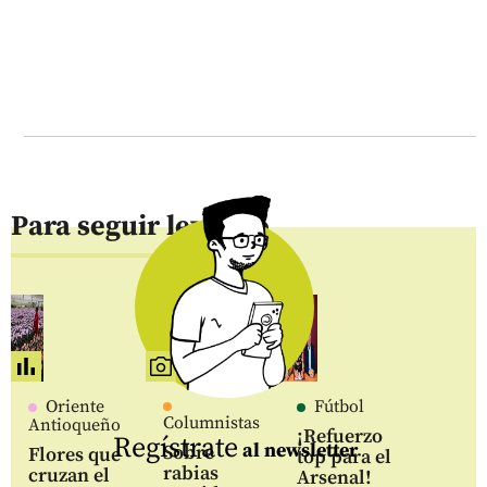
Para seguir leyendo
Oriente
Fútbol
Columnistas
Antioqueño
¡Refuerzo
Regístrate
al newsletter
Sobre
Flores que
top para el
rabias
cruzan el
Arsenal!