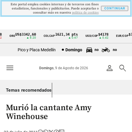
Este portal emplea cookies internas y de terceros con fines
estadísticos, funcionales y publicitarios. Puede aceptarlas o
CONTINUAR
consultar más en nuestra
politica de cookies
US$3342,60
1621,34 pts
$4178
$36
ORO
COLCAP
USD/COP
EUR/COP
Cintillo
▲ 8.20
▲ 0.67
▲ 0.42
de
Pico y Placa Medellín
Domingo
no
no
indicadores
económicos
menu
person
search
Domingo
, 9 de Agosto de 2026
Colombia
Temas recomendados
Murió la cantante Amy
Winehouse