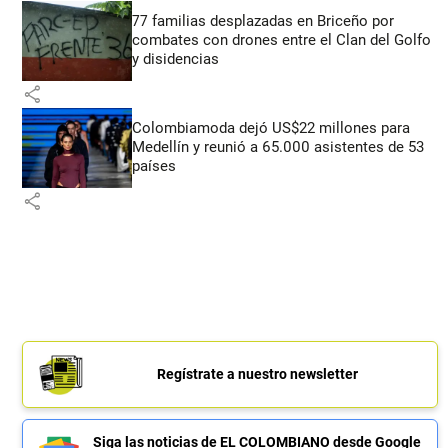
77 familias desplazadas en Briceño por
combates con drones entre el Clan del Golfo
y disidencias
share
Colombiamoda dejó US$22 millones para
Medellín y reunió a 65.000 asistentes de 53
países
share
Regístrate a nuestro newsletter
Siga las noticias de EL COLOMBIANO desde Google