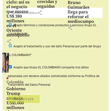
crecidas y
cielo: así es
Bruno
seguidas
el negocio
Guimarães
que mueve
llega para
share
US$ 380
reforzar el
millones
mediocampo
en el
Acepto
términos y condiciones productos y servicios
Grupo EL
share
Oriente
COLOMBIANO*
antioqueño
share
Acepto
el tratamiento y uso del dato Personal
por parte del Grupo
EL COLOMBIANO*
Acepto que Grupo EL COLOMBIANO
comparta mis datos
personales con terceros aliados comerciales
conforme su Política de
Colombia
Tratamiento del Datos Personal.
Gobierno
Trump
anuncia
US$1.000
millones