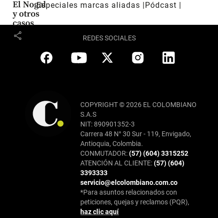
El Nogal
Especiales marcas aliadas
Pódcast
y otros
casos
share
REDES SOCIALES
COPYRIGHT © 2026 EL COLOMBIANO
S.A.S
NIT: 890901352-3
Carrera 48 N° 30 Sur - 119, Envigado,
Antioquia, Colombia.
CONMUTADOR:
(57) (604) 3315252
ATENCIÓN AL CLIENTE:
(57) (604)
3393333
servicio@elcolombiano.com.co
*Para asuntos relacionados con
peticiones, quejas y reclamos (PQR),
haz clic aquí