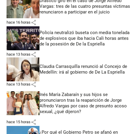
Drástico giro en el caso de Jorge Alfredo
Vargas: tres de las cuatro presuntas víctimas
renunciaron a participar en el juicio
share
hace 16 horas
Policía neutralizó buseta con media tonelada
de explosivos que iba hacia Cali horas antes
de la posesión de De la Espriella
share
hace 13 horas
Claudia Carrasquilla renunció al Concejo de
Medellín: irá al gobierno de De La Espriella
share
hace 13 horas
Inés María Zabaraín y sus hijos se
pronunciaron tras la reaparición de Jorge
Alfredo Vargas por caso de presunto acoso
sexual, ¿qué dijeron?
share
hace 15 horas
¿Por qué el Gobierno Petro se afanó en