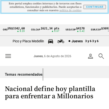
Este portal emplea cookies internas y de terceros con fines
estadísticos, funcionales y publicitarios. Puede aceptarlas o
CONTINUAR
consultar más en nuestra
politica de cookies
US$3342,60
1621,34 pts
$4178
$3697
ORO
COLCAP
USD/COP
EUR/COP
Cintillo
▲ 8.20
▲ 0.67
▲ 0.42
—
de
Pico y Placa Medellín
Jueves
3 y 6
3 y 6
indicadores
económicos
menu
person
search
Jueves
, 6 de Agosto de 2026
Colombia
Temas recomendados
Nacional define hoy plantilla
para enfrentar a Millonarios