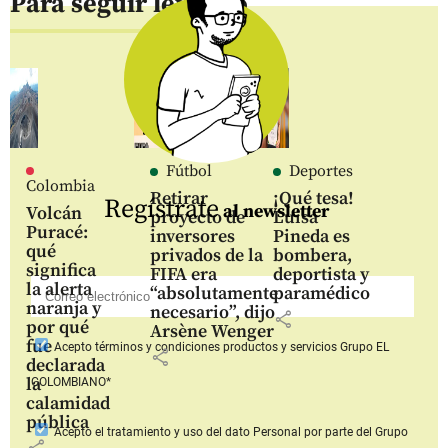
Para seguir leyendo
Fútbol
Deportes
Colombia
Retirar
¡Qué tesa!
Regístrate
al newsletter
Volcán
proyecto de
Luisa
Puracé:
inversores
Pineda es
qué
privados de la
bombera,
significa
FIFA era
deportista y
la alerta
“absolutamente
paramédico
naranja y
necesario”, dijo
share
por qué
Arsène Wenger
fue
Acepto
términos y condiciones productos y servicios
Grupo EL
share
declarada
la
COLOMBIANO*
calamidad
pública
Acepto
el tratamiento y uso del dato Personal
por parte del Grupo
share