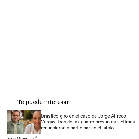
Te puede interesar
Drástico giro en el caso de Jorge Alfredo
Vargas: tres de las cuatro presuntas víctimas
renunciaron a participar en el juicio
share
hace 16 horas