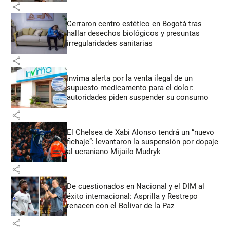
share
Cerraron centro estético en Bogotá tras
hallar desechos biológicos y presuntas
irregularidades sanitarias
share
Invima alerta por la venta ilegal de un
supuesto medicamento para el dolor:
autoridades piden suspender su consumo
share
El Chelsea de Xabi Alonso tendrá un “nuevo
fichaje”: levantaron la suspensión por dopaje
al ucraniano Mijailo Mudryk
share
De cuestionados en Nacional y el DIM al
éxito internacional: Asprilla y Restrepo
renacen con el Bolívar de la Paz
share