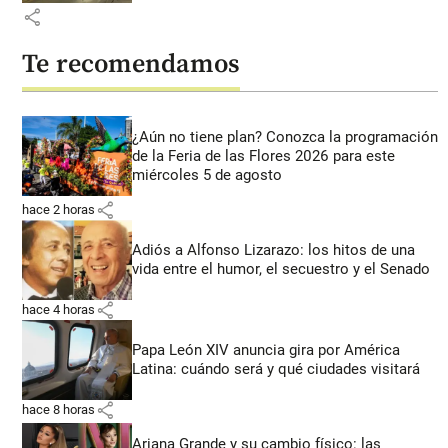
share
Te recomendamos
¿Aún no tiene plan? Conozca la programación
de la Feria de las Flores 2026 para este
miércoles 5 de agosto
share
hace 2 horas
Adiós a Alfonso Lizarazo: los hitos de una
vida entre el humor, el secuestro y el Senado
share
hace 4 horas
Papa León XIV anuncia gira por América
Latina: cuándo será y qué ciudades visitará
share
hace 8 horas
Ariana Grande y su cambio físico: las