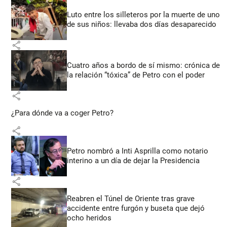
Luto entre los silleteros por la muerte de uno
de sus niños: llevaba dos días desaparecido
share
Cuatro años a bordo de sí mismo: crónica de
la relación “tóxica” de Petro con el poder
share
¿Para dónde va a coger Petro?
share
Petro nombró a Inti Asprilla como notario
interino a un día de dejar la Presidencia
share
Reabren el Túnel de Oriente tras grave
accidente entre furgón y buseta que dejó
ocho heridos