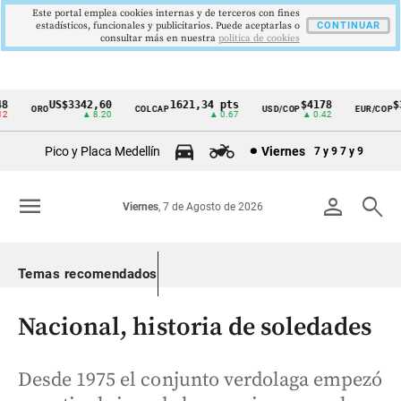
Este portal emplea cookies internas y de terceros con fines
estadísticos, funcionales y publicitarios. Puede aceptarlas o
CONTINUAR
consultar más en nuestra
politica de cookies
US$3342,60
1621,34 pts
$4178
$36
ORO
COLCAP
USD/COP
EUR/COP
Cintillo
▲ 8.20
▲ 0.67
▲ 0.42
de
Pico y Placa Medellín
Viernes
7 y 9
7 y 9
indicadores
económicos
menu
person
search
Viernes
, 7 de Agosto de 2026
Colombia
Temas recomendados
Nacional, historia de soledades
Desde 1975 el conjunto verdolaga empezó