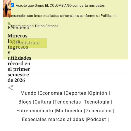
Acepto que Grupo EL COLOMBIANO
comparta mis datos
personales con terceros aliados comerciales
conforme su Política de
Tratamiento del Datos Personal.
Economía
Mineros
logra
ingresos
y
utilidades
récord en
el primer
semestre
de 2026
share
Mundo
Economía
Deportes
Opinión
Blogs
Cultura
Tendencias
Tecnología
Entretenimiento
Multimedia
Generación
Especiales marcas aliadas
Pódcast