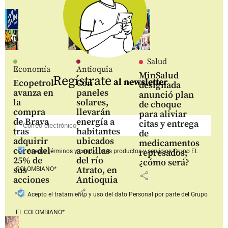
Salud
Economía
Antioquia
MinSalud
Regístrate
al newsletter
Ecopetrol
Con
designada
avanza en
paneles
anunció plan
la
solares,
de choque
compra
llevarán
para aliviar
de Brava
energía a
citas y entrega
tras
habitantes
de
adquirir
ubicados
medicamentos
cerca del
a orillas
represados;
Acepto
términos y condiciones productos y servicios
Grupo EL
25% de
del río
¿cómo será?
sus
Atrato, en
COLOMBIANO*
share
acciones
Antioquia
share
share
Acepto
el tratamiento y uso del dato Personal
por parte del Grupo
EL COLOMBIANO*