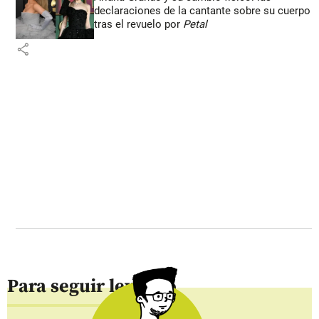
declaraciones de la cantante sobre su cuerpo
tras el revuelo por
Petal
share
Para seguir leyendo