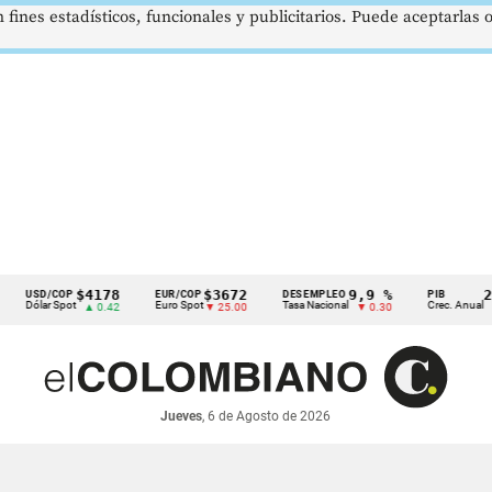
 fines estadísticos, funcionales y publicitarios. Puede aceptarlas
$4178
$3672
9,9 %
2,8 %
D/COP
EUR/COP
DESEMPLEO
PIB
lar Spot
Euro Spot
Tasa Nacional
Crec. Anual
▲ 0.42
▼ 25.00
▼ 0.30
▲ 0.10
Jueves
, 6 de Agosto de 2026