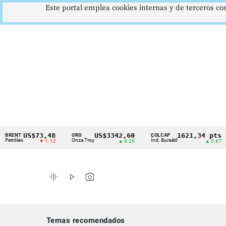
Este portal emplea cookies internas y de terceros con
US$73,48
US$3342,60
1621,34 pts
T
ORO
COLCAP
US
Cintillo
leo
Onza Troy
Índ. Bursátil
Dó
▼ 1.12
▲ 8.20
▲ 0.67
de
indicadores
graphic_eq
play_arrow
photo_camera
económicos
Colombia
Temas recomendados