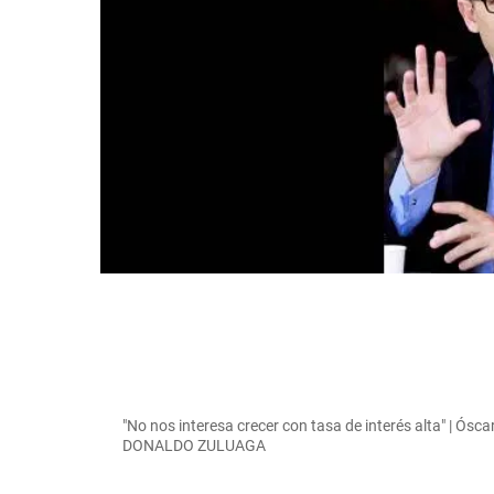
"No nos interesa crecer con tasa de interés alta" | Ós
DONALDO ZULUAGA