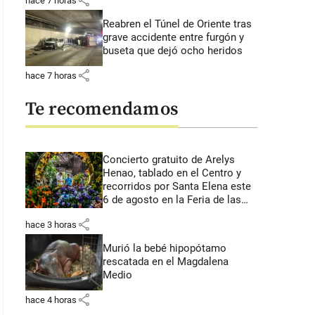
share
hace 7 horas
Reabren el Túnel de Oriente tras
grave accidente entre furgón y
buseta que dejó ocho heridos
share
hace 7 horas
Te recomendamos
Concierto gratuito de Arelys
Henao, tablado en el Centro y
recorridos por Santa Elena este
6 de agosto en la Feria de las
Flores
share
hace 3 horas
Murió la bebé hipopótamo
rescatada en el Magdalena
Medio
share
hace 4 horas