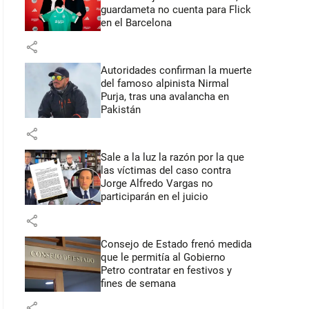
guardameta no cuenta para Flick
en el Barcelona
share
Autoridades confirman la muerte
del famoso alpinista Nirmal
Purja, tras una avalancha en
Pakistán
share
Sale a la luz la razón por la que
las víctimas del caso contra
Jorge Alfredo Vargas no
participarán en el juicio
share
Consejo de Estado frenó medida
que le permitía al Gobierno
Petro contratar en festivos y
fines de semana
share