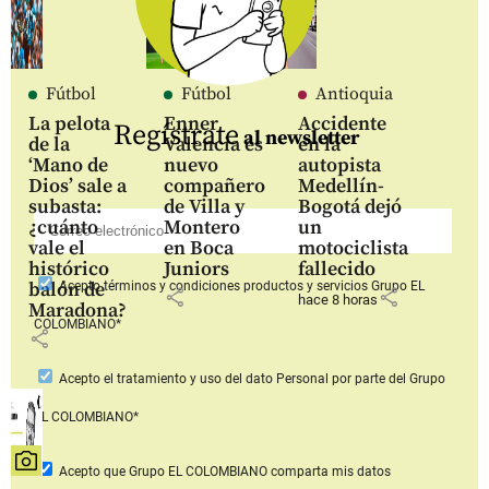
Fútbol
Fútbol
Antioquia
La pelota
Enner
Accidente
Regístrate
al newsletter
de la
Valencia es
en la
‘Mano de
nuevo
autopista
Dios’ sale a
compañero
Medellín-
subasta:
de Villa y
Bogotá dejó
¿cuánto
Montero
un
vale el
en Boca
motociclista
histórico
Juniors
fallecido
balón de
Acepto
términos y condiciones productos y servicios
Grupo EL
share
share
hace 8 horas
Maradona?
COLOMBIANO*
share
Acepto
el tratamiento y uso del dato Personal
por parte del Grupo
EL COLOMBIANO*
Acepto que Grupo EL COLOMBIANO
comparta mis datos