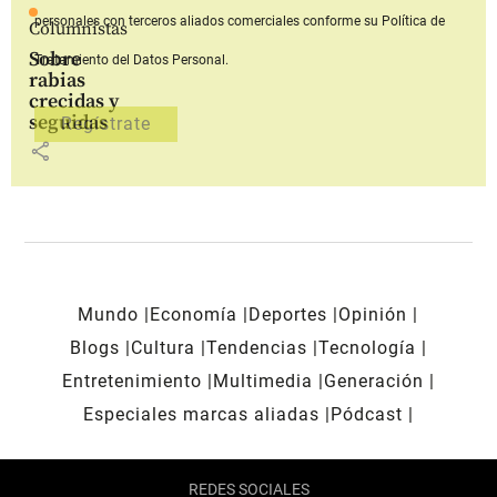
personales con terceros aliados comerciales
conforme su Política de
Columnistas
Sobre
Tratamiento del Datos Personal.
rabias
crecidas y
seguidas
share
Mundo
Economía
Deportes
Opinión
Blogs
Cultura
Tendencias
Tecnología
Entretenimiento
Multimedia
Generación
Especiales marcas aliadas
Pódcast
REDES SOCIALES