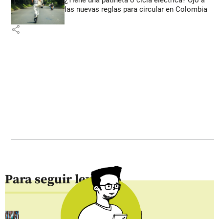
las nuevas reglas para circular en Colombia
share
Para seguir leyendo