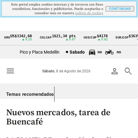
Este portal emplea cookies internas y de terceros con fines
estadísticos, funcionales y publicitarios. Puede aceptarlas o
CONTINUAR
consultar más en nuestra
politica de cookies
US$3342,60
1621,34 pts
$4178
$3639
ORO
COLCAP
USD/COP
EUR/COP
Cintillo
▲ 8.20
▲ 0.67
▲ 0.42
—
de
Pico y Placa Medellín
Sabado
no
no
indicadores
económicos
menu
person
search
Sábado
, 8 de Agosto de 2026
Colombia
Temas recomendados
Nuevos mercados, tarea de
Buencafé