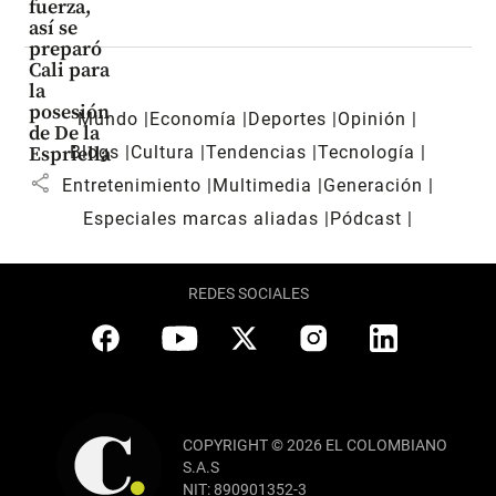
fuerza,
así se
preparó
Cali para
la
posesión
Mundo
Economía
Deportes
Opinión
de De la
Blogs
Cultura
Tendencias
Tecnología
Espriella
share
Entretenimiento
Multimedia
Generación
Especiales marcas aliadas
Pódcast
REDES SOCIALES
COPYRIGHT © 2026 EL COLOMBIANO
S.A.S
NIT: 890901352-3