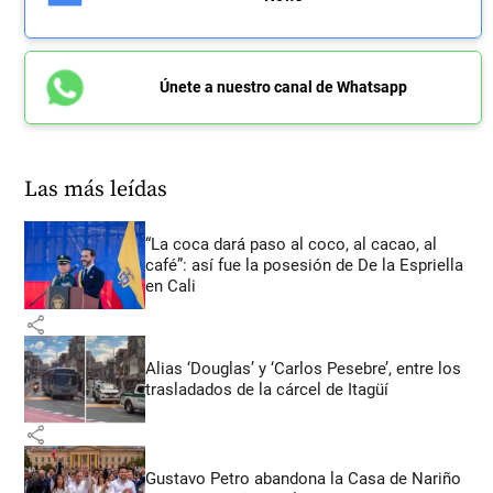
Únete a nuestro canal de Whatsapp
Las más leídas
“La coca dará paso al coco, al cacao, al
café”: así fue la posesión de De la Espriella
en Cali
share
Alias ‘Douglas’ y ‘Carlos Pesebre’, entre los
trasladados de la cárcel de Itagüí
share
Gustavo Petro abandona la Casa de Nariño