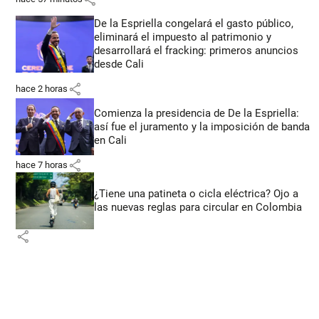
De la Espriella congelará el gasto público,
eliminará el impuesto al patrimonio y
desarrollará el fracking: primeros anuncios
desde Cali
share
hace 2 horas
Comienza la presidencia de De la Espriella:
así fue el juramento y la imposición de banda
en Cali
share
hace 7 horas
¿Tiene una patineta o cicla eléctrica? Ojo a
las nuevas reglas para circular en Colombia
share