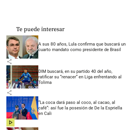
Te puede interesar
A sus 80 años, Lula confirma que buscará un
cuarto mandato como presidente de Brasil
share
DIM buscará, en su partido 40 del año,
ratificar su “renacer” en Liga enfrentando al
Tolima
share
“La coca dará paso al coco, al cacao, al
café”: así fue la posesión de De la Espriella
en Cali
share