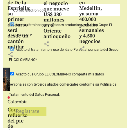
de De la
en
el negocio
Espriella:
Medellín,
que mueve
su
ya suma
US$ 380
primer
400.000
millones
discurso
pedidos
en el
Acepto
términos y condiciones productos y servicios
Grupo EL
será
semanales
Oriente
desde un
y 4.500
COLOMBIANO*
antioqueño
cantón
negocios
share
militar
share
Acepto
el tratamiento y uso del dato Personal
por parte del Grupo
share
EL COLOMBIANO*
Acepto que Grupo EL COLOMBIANO
comparta mis datos
personales con terceros aliados comerciales
conforme su Política de
Tratamiento del Datos Personal.
Colombia
Con
refuerzo
del pie
de