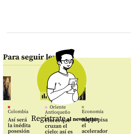
Para seguir leyendo
Oriente
Colombia
Economía
Antioqueño
Regístrate
al newsletter
Así será
Rappi pisa
Flores que
la inédita
el
cruzan el
posesión
acelerador
cielo: así es