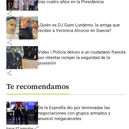
tras cuatro años en la Presidencia
share
¿Quién es DJ Gunn Lundemo, la amiga que
recibió a Verónica Alcocer en Suecia?
share
Video | Policía detuvo a un ciudadano francés
por intentar romper la seguridad de la
posesión
share
Te recomendamos
De la Espriella dio por terminadas las
negociaciones con grupos armados y
anunció megacárceles
share
hace 57 minutos