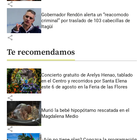
share
Gobernador Rendón alerta un “reacomodo
criminal” por traslado de 103 cabecillas de
Itagüí
share
Te recomendamos
Concierto gratuito de Arelys Henao, tablado
en el Centro y recorridos por Santa Elena
este 6 de agosto en la Feria de las Flores
share
Murió la bebé hipopótamo rescatada en el
Magdalena Medio
share
¿Aún no tiene plan? Conozca la programación