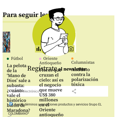
Para seguir leyendo
Fútbol
Oriente
Columnistas
Antioqueño
La pelota
Regístrate
al newsletter
Antídoto
Flores que
de la
contra la
cruzan el
‘Mano de
polarización
cielo: así es
Dios’ sale a
tóxica
el negocio
subasta:
que mueve
¿cuánto
share
US$ 380
vale el
millones
histórico
en el
balón de
Acepto
términos y condiciones productos y servicios
Grupo EL
Oriente
Maradona?
COLOMBIANO*
antioqueño
share