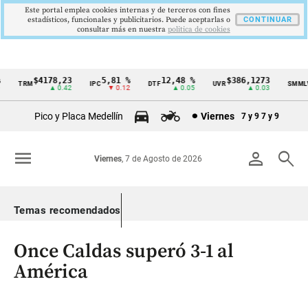
Este portal emplea cookies internas y de terceros con fines
estadísticos, funcionales y publicitarios. Puede aceptarlas o
CONTINUAR
consultar más en nuestra
politica de cookies
$4178,23
5,81 %
12,48 %
$386,1273
$
TRM
IPC
DTF
UVR
SMMLV
Cintillo
▲ 0.42
▼ 0.12
▲ 0.05
▲ 0.03
de
Pico y Placa Medellín
Viernes
7 y 9
7 y 9
indicadores
económicos
menu
person
search
Viernes
, 7 de Agosto de 2026
Colombia
Temas recomendados
Once Caldas superó 3-1 al
América