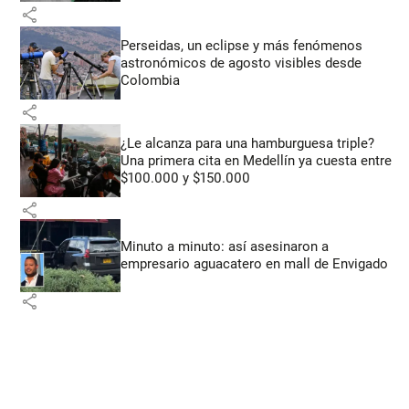
share
Perseidas, un eclipse y más fenómenos
astronómicos de agosto visibles desde
Colombia
share
¿Le alcanza para una hamburguesa triple?
Una primera cita en Medellín ya cuesta entre
$100.000 y $150.000
share
Minuto a minuto: así asesinaron a
empresario aguacatero en mall de Envigado
share