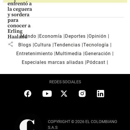
enfrentó a
la ceguera
y sordera
para
conocer a
Erling
Mundo
Economía
Deportes
Opinión
Haaland
share
Blogs
Cultura
Tendencias
Tecnología
Entretenimiento
Multimedia
Generación
Especiales marcas aliadas
Pódcast
REDES SOCIALES
COPYRIGHT © 2026 EL COLOMBIANO
S.A.S