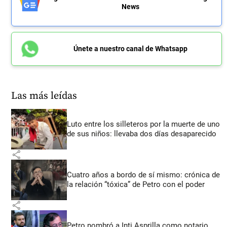
News
Únete a nuestro canal de Whatsapp
Las más leídas
Luto entre los silleteros por la muerte de uno
de sus niños: llevaba dos días desaparecido
share
Cuatro años a bordo de sí mismo: crónica de
la relación “tóxica” de Petro con el poder
share
Petro nombró a Inti Asprilla como notario