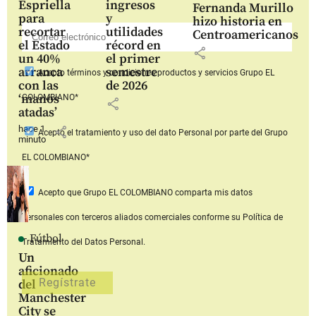
Espriella
ingresos
Fernanda Murillo
para
y
hizo historia en
recortar
utilidades
Centroamericanos
el Estado
récord en
share
un 40%
el primer
arranca
semestre
Acepto
términos y condiciones productos y servicios
Grupo EL
con las
de 2026
‘manos
COLOMBIANO*
share
atadas’
hace 1
share
Acepto
el tratamiento y uso del dato Personal
por parte del Grupo
minuto
EL COLOMBIANO*
Acepto que Grupo EL COLOMBIANO
comparta mis datos
personales con terceros aliados comerciales
conforme su Política de
Fútbol
Tratamiento del Datos Personal.
Un
aficionado
del
Manchester
City se