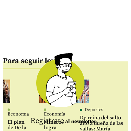
Para seguir leyendo
Deportes
Economía
Economía
De reina del salto
Regístrate
al newsletter
El plan
Mineros
alto a dueña de las
de De la
logra
vallas: María