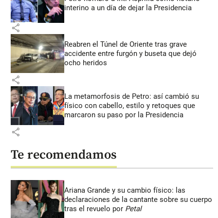
interino a un día de dejar la Presidencia
share
Reabren el Túnel de Oriente tras grave
accidente entre furgón y buseta que dejó
ocho heridos
share
La metamorfosis de Petro: así cambió su
físico con cabello, estilo y retoques que
marcaron su paso por la Presidencia
share
Te recomendamos
Ariana Grande y su cambio físico: las
declaraciones de la cantante sobre su cuerpo
tras el revuelo por
Petal