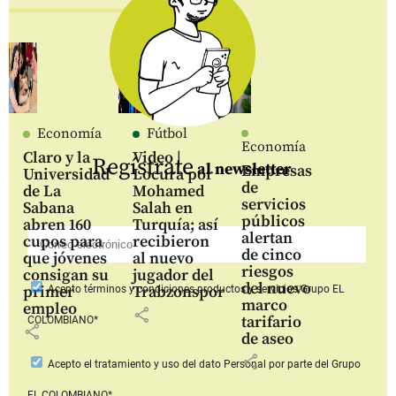
Economía
Fútbol
Economía
Claro y la
Video |
Regístrate
al newsletter
Empresas
Universidad
Locura por
de
de La
Mohamed
servicios
Sabana
Salah en
públicos
abren 160
Turquía; así
alertan
cupos para
recibieron
de cinco
que jóvenes
al nuevo
riesgos
consigan su
jugador del
del nuevo
primer
Trabzonspor
Acepto
términos y condiciones productos y servicios
Grupo EL
marco
empleo
share
tarifario
COLOMBIANO*
share
de aseo
share
Acepto
el tratamiento y uso del dato Personal
por parte del Grupo
EL COLOMBIANO*