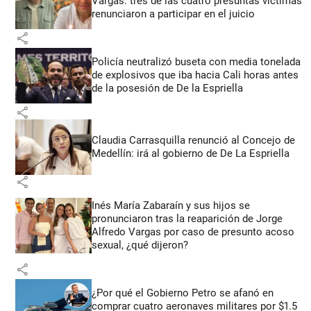
Vargas: tres de las cuatro presuntas víctimas
renunciaron a participar en el juicio
share
Policía neutralizó buseta con media tonelada
de explosivos que iba hacia Cali horas antes
de la posesión de De la Espriella
share
Claudia Carrasquilla renunció al Concejo de
Medellín: irá al gobierno de De La Espriella
share
Inés María Zabaraín y sus hijos se
pronunciaron tras la reaparición de Jorge
Alfredo Vargas por caso de presunto acoso
sexual, ¿qué dijeron?
share
¿Por qué el Gobierno Petro se afanó en
comprar cuatro aeronaves militares por $1.5