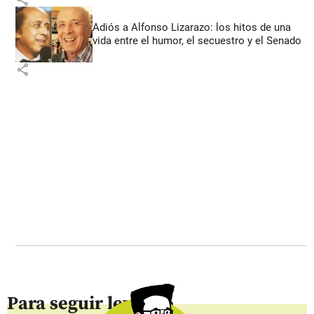
Adiós a Alfonso Lizarazo: los hitos de una
vida entre el humor, el secuestro y el Senado
share
Para seguir leyendo