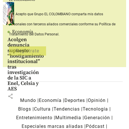
Acepto que Grupo EL COLOMBIANO
comparta mis datos
personales con terceros aliados comerciales
conforme su Política de
Economía
Tratamiento del Datos Personal.
Acolgen
denuncia
supuesto
“hostigamiento
institucional”
tras
investigación
de la SIC a
Enel, Celsia y
AES
share
Mundo
Economía
Deportes
Opinión
Blogs
Cultura
Tendencias
Tecnología
Entretenimiento
Multimedia
Generación
Especiales marcas aliadas
Pódcast