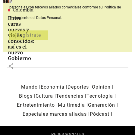
personales con terceros aliados comerciales
conforme su Política de
Colombia
Entre
Tratamiento del Datos Personal.
caras
nuevas y
viejos
conocidos:
así es el
nuevo
Gobierno
share
Mundo
Economía
Deportes
Opinión
Blogs
Cultura
Tendencias
Tecnología
Entretenimiento
Multimedia
Generación
Especiales marcas aliadas
Pódcast
REDES SOCIALES