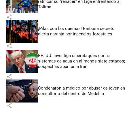
ratificar su “renacer” en Liga enfrentando al
Tolima
share
¡Pilas con las quemas! Barbosa decretó
alerta naranja por incendios forestales
share
EE. UU. investiga ciberataques contra
sistemas de agua en al menos siete estados;
sospechas apuntan a Irán
share
Condenaron a médico por abusar de joven en
consultorio del centro de Medellín
share