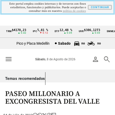
Este portal emplea cookies internas y de terceros con fines
estadísticos, funcionales y publicitarios. Puede aceptarlas o
CONTINUAR
consultar más en nuestra
politica de cookies
$4178,23
5,81 %
12,48 %
$386,1273
$
TRM
IPC
DTF
UVR
SMMLV
Cintillo
▲ 0.42
▼ 0.12
▲ 0.05
▲ 0.03
de
Pico y Placa Medellín
Sabado
no
no
indicadores
económicos
menu
person
search
Sábado
, 8 de Agosto de 2026
Colombia
Temas recomendados
PASEO MILLONARIO A
EXCONGRESISTA DEL VALLE