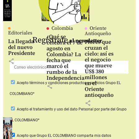
Colombia
Oriente
Editoriales
Antioqueño
¿Qué se
Regístrate
al newsletter
La llegada
Flores que
celebra el 7 de
del nuevo
cruzan el
agosto en
Presidente
cielo: así es
Colombia? La
el negocio
fecha que
share
que mueve
marcó el
US$ 380
rumbo de la
millones
Independencia
en el
Acepto
términos y condiciones productos y servicios
Grupo EL
share
Oriente
COLOMBIANO*
antioqueño
share
Acepto
el tratamiento y uso del dato Personal
por parte del Grupo
EL COLOMBIANO*
Acepto que Grupo EL COLOMBIANO
comparta mis datos