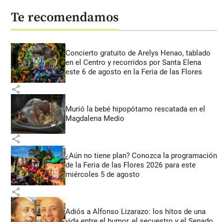
Te recomendamos
Concierto gratuito de Arelys Henao, tablado
en el Centro y recorridos por Santa Elena
este 6 de agosto en la Feria de las Flores
share
Murió la bebé hipopótamo rescatada en el
Magdalena Medio
share
¿Aún no tiene plan? Conozca la programación
de la Feria de las Flores 2026 para este
miércoles 5 de agosto
share
Adiós a Alfonso Lizarazo: los hitos de una
vida entre el humor, el secuestro y el Senado