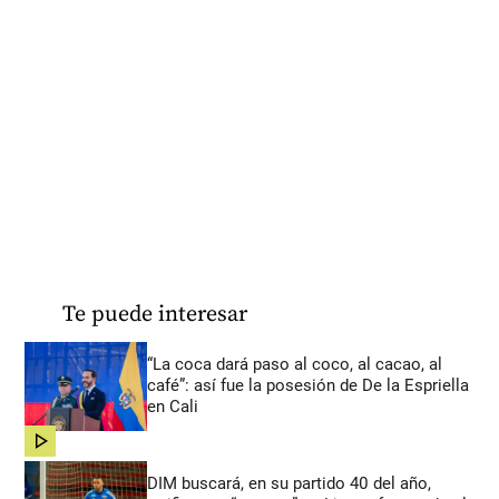
Te puede interesar
“La coca dará paso al coco, al cacao, al
café”: así fue la posesión de De la Espriella
en Cali
share
DIM buscará, en su partido 40 del año,