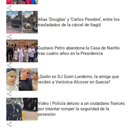
share
Alias ‘Douglas’ y ‘Carlos Pesebre’, entre los
trasladados de la cárcel de Itagüí
share
Gustavo Petro abandona la Casa de Nariño
tras cuatro años en la Presidencia
share
¿Quién es DJ Gunn Lundemo, la amiga que
recibió a Verónica Alcocer en Suecia?
share
Video | Policía detuvo a un ciudadano francés
por intentar romper la seguridad de la
posesión
share