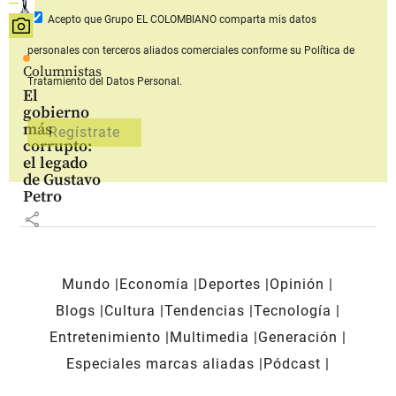
Acepto que Grupo EL COLOMBIANO
comparta mis datos
personales con terceros aliados comerciales
conforme su Política de
Columnistas
Tratamiento del Datos Personal.
El
gobierno
más
corrupto:
el legado
de Gustavo
Petro
share
Mundo
Economía
Deportes
Opinión
Blogs
Cultura
Tendencias
Tecnología
Entretenimiento
Multimedia
Generación
Especiales marcas aliadas
Pódcast