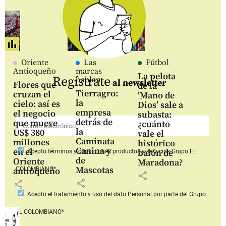
Oriente
Las
Fútbol
Antioqueño
marcas
La pelota
Regístrate
hablan
al newsletter
Flores que
de la
Tierragro:
cruzan el
‘Mano de
la
cielo: así es
Dios’ sale a
empresa
el negocio
subasta:
detrás de
que mueve
¿cuánto
la
US$ 380
vale el
Caminata
millones
histórico
Canina y
en el
balón de
Acepto
términos y condiciones productos y servicios
Grupo EL
de
Oriente
Maradona?
Mascotas
COLOMBIANO*
antioqueño
share
share
share
Acepto
el tratamiento y uso del dato Personal
por parte del Grupo
EL COLOMBIANO*