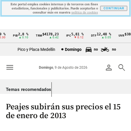
Este portal emplea cookies internas y de terceros con fines
estadísticos, funcionales y publicitarios. Puede aceptarlas o
CONTINUAR
consultar más en nuestra
politica de cookies
%
2,8 %
$4178,23
5,81 %
12,48 %
$386,
PIB
TRM
IPC
DTF
UVR
Cintillo
0
▲ 0.10
▲ 0.42
▼ 0.12
▲ 0.05
▲
de
Pico y Placa Medellín
Domingo
no
no
indicadores
económicos
menu
person
search
Domingo
, 9 de Agosto de 2026
Colombia
Temas recomendados
Peajes subirán sus precios el 15
de enero de 2013