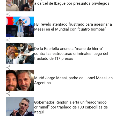
a cárcel de Ibagué por presuntos privilegios
share
FBI reveló atentado frustrado para asesinar a
Messi en el Mundial con “cuatro bombas”
share
De la Espriella anuncia “mano de hierro”
contra las estructuras criminales luego del
traslado de 117 presos
share
Murió Jorge Messi, padre de Lionel Messi, en
Argentina
share
Gobernador Rendón alerta un “reacomodo
criminal” por traslado de 103 cabecillas de
Itagüí