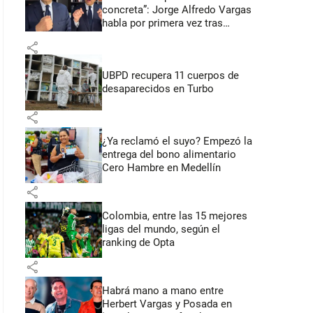
concreta”: Jorge Alfredo Vargas
habla por primera vez tras
acusación de acoso sexual
share
UBPD recupera 11 cuerpos de
desaparecidos en Turbo
share
¿Ya reclamó el suyo? Empezó la
entrega del bono alimentario
Cero Hambre en Medellín
share
Colombia, entre las 15 mejores
ligas del mundo, según el
ranking de Opta
share
Habrá mano a mano entre
Herbert Vargas y Posada en