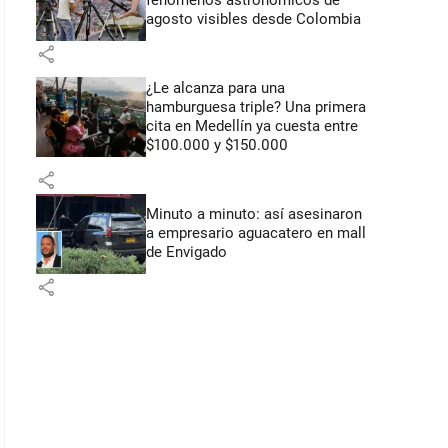
fenómenos astronómicos de
agosto visibles desde Colombia
share
¿Le alcanza para una
hamburguesa triple? Una primera
cita en Medellín ya cuesta entre
$100.000 y $150.000
share
Minuto a minuto: así asesinaron
a empresario aguacatero en mall
de Envigado
share