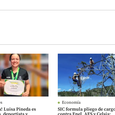
es
Economía
a! Luisa Pineda es
SIC formula pliego de carg
 deportista y
contra Enel, AES y Celsia: