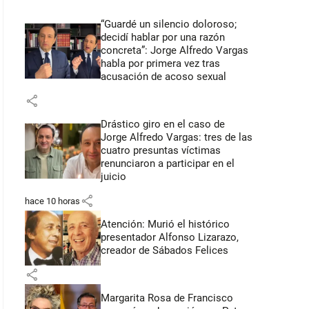
“Guardé un silencio doloroso;
decidí hablar por una razón
concreta”: Jorge Alfredo Vargas
habla por primera vez tras
acusación de acoso sexual
share
Drástico giro en el caso de
Jorge Alfredo Vargas: tres de las
cuatro presuntas víctimas
renunciaron a participar en el
juicio
share
hace 10 horas
Atención: Murió el histórico
presentador Alfonso Lizarazo,
creador de Sábados Felices
share
Margarita Rosa de Francisco