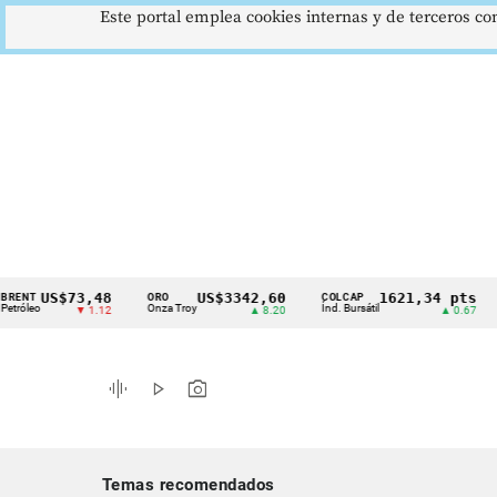
Este portal emplea cookies internas y de terceros con
US$73,48
US$3342,60
1621,34 pts
ORO
COLCAP
USD
Cintillo
Onza Troy
Índ. Bursátil
Dólar
▼ 1.12
▲ 8.20
▲ 0.67
de
indicadores
graphic_eq
play_arrow
photo_camera
económicos
Colombia
Temas recomendados