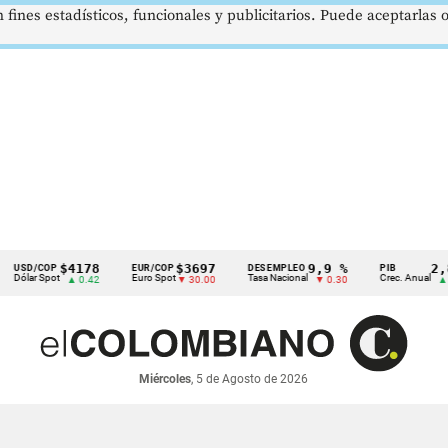
 fines estadísticos, funcionales y publicitarios. Puede aceptarlas
$4178
$3697
9,9 %
2,8 %
/COP
EUR/COP
DESEMPLEO
PIB
 Spot
Euro Spot
Tasa Nacional
Crec. Anual
▲ 0.42
▼ 30.00
▼ 0.30
▲ 0.10
Miércoles
, 5 de Agosto de 2026