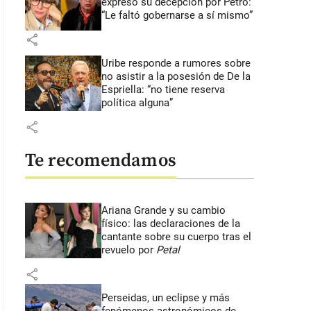
expresó su decepción por Petro:
“Le faltó gobernarse a sí mismo”
share
Uribe responde a rumores sobre
no asistir a la posesión de De la
Espriella: “no tiene reserva
política alguna”
share
Te recomendamos
Ariana Grande y su cambio
físico: las declaraciones de la
cantante sobre su cuerpo tras el
revuelo por
Petal
share
Perseidas, un eclipse y más