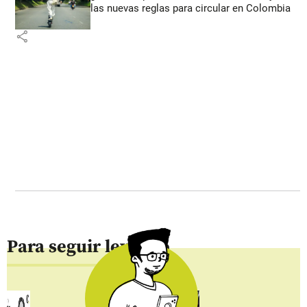
las nuevas reglas para circular en Colombia
share
Para seguir leyendo