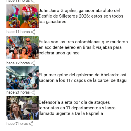
share
hace 13 horas
John Jairo Grajales, ganador absoluto del
Desfile de Silleteros 2026: estos son todos
los ganadores
share
hace 11 horas
Estas son las tres colombianas que murieron
en accidente aéreo en Brasil; viajaban para
celebrar unos quince
share
hace 12 horas
El primer golpe del gobierno de Abelardo: así
sacaron a los 117 capos de la cárcel de Itagüí
share
hace 21 horas
Defensoría alerta por ola de ataques
terroristas en 11 departamentos y lanza
llamado urgente a De la Espriella
share
hace 7 horas