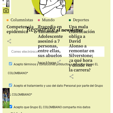
Columnistas
Mundo
Deportes
Competencia
Tragedia en
Una mala
Regístrate
al newsletter
epidémica
Tailandia:
clasificación
Adolescente
obliga a
share
asesinó a 7
David
personas,
Alonso a
entre ellas,
remontar en
sus abuelos
Silverstone;
¿a qué hora
share
hace 9 horas
y dónde ver
Acepto
términos y condiciones productos y servicios
Grupo EL
la carrera?
COLOMBIANO*
share
Acepto
el tratamiento y uso del dato Personal
por parte del Grupo
EL COLOMBIANO*
Acepto que Grupo EL COLOMBIANO
comparta mis datos