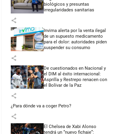
biológicos y presuntas
irregularidades sanitarias
share
Invima alerta por la venta ilegal
de un supuesto medicamento
para el dolor: autoridades piden
suspender su consumo
share
De cuestionados en Nacional y
el DIM al éxito internacional:
Asprilla y Restrepo renacen con
el Bolívar de la Paz
share
¿Para dónde va a coger Petro?
share
El Chelsea de Xabi Alonso
tendrá un “nuevo fichaje”: