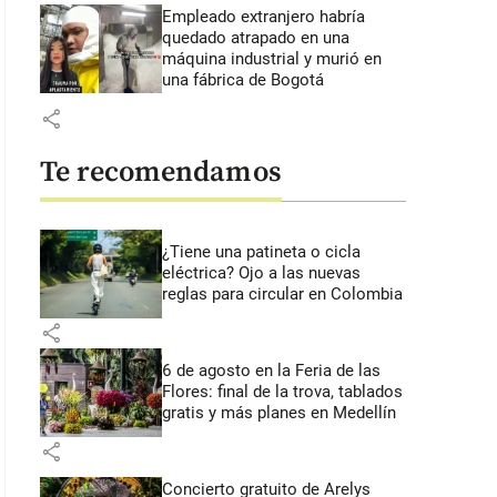
Empleado extranjero habría
quedado atrapado en una
máquina industrial y murió en
una fábrica de Bogotá
share
Te recomendamos
¿Tiene una patineta o cicla
eléctrica? Ojo a las nuevas
reglas para circular en Colombia
share
6 de agosto en la Feria de las
Flores: final de la trova, tablados
gratis y más planes en Medellín
share
Concierto gratuito de Arelys