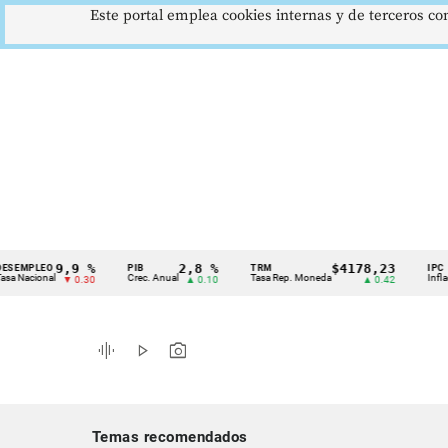
Este portal emplea cookies internas y de terceros con
9,9 %
2,8 %
$4178,23
LEO
PIB
TRM
IPC
Cintillo
ional
Crec. Anual
Tasa Rep. Moneda
Inflación an
▼ 0.30
▲ 0.10
▲ 0.42
de
indicadores
graphic_eq
play_arrow
photo_camera
económicos
Colombia
Temas recomendados