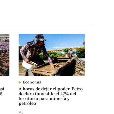
Economía
así
A horas de dejar el poder, Petro
S$
declara intocable el 42% del
territorio para minería y
petróleo
share