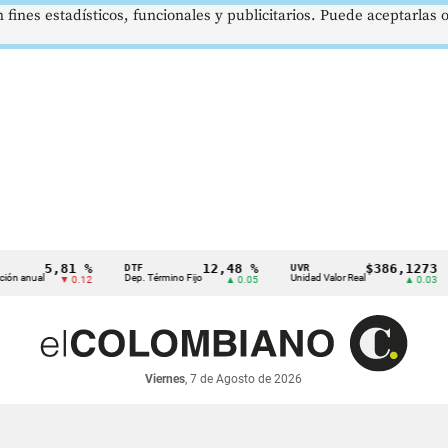
 fines estadísticos, funcionales y publicitarios. Puede aceptarlas
5,81 %
12,48 %
$386,1273
DTF
UVR
S
ual
Dep. Término Fijo
Unidad Valor Real
Sa
▼ 0.12
▲ 0.05
▲ 0.03
Viernes
, 7 de Agosto de 2026