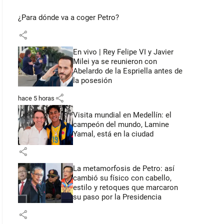
¿Para dónde va a coger Petro?
share
En vivo | Rey Felipe VI y Javier
Milei ya se reunieron con
Abelardo de la Espriella antes de
la posesión
share
hace 5 horas
Visita mundial en Medellín: el
campeón del mundo, Lamine
Yamal, está en la ciudad
share
La metamorfosis de Petro: así
cambió su físico con cabello,
estilo y retoques que marcaron
su paso por la Presidencia
share