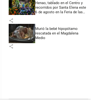
Henao, tablado en el Centro y
recorridos por Santa Elena este
6 de agosto en la Feria de las
Flores
share
Murió la bebé hipopótamo
rescatada en el Magdalena
Medio
share