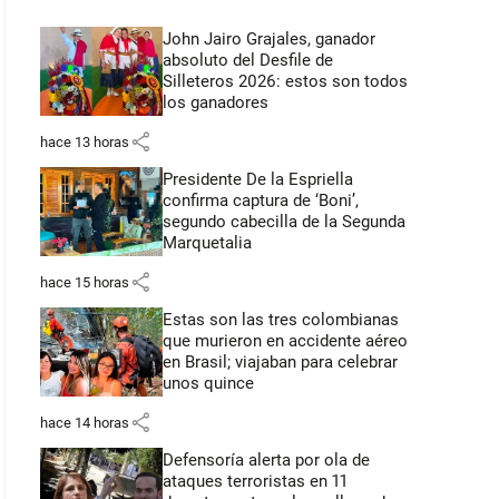
John Jairo Grajales, ganador
absoluto del Desfile de
Silleteros 2026: estos son todos
los ganadores
share
hace 13 horas
Presidente De la Espriella
confirma captura de ‘Boni’,
segundo cabecilla de la Segunda
Marquetalia
share
hace 15 horas
Estas son las tres colombianas
que murieron en accidente aéreo
en Brasil; viajaban para celebrar
unos quince
share
hace 14 horas
Defensoría alerta por ola de
ataques terroristas en 11