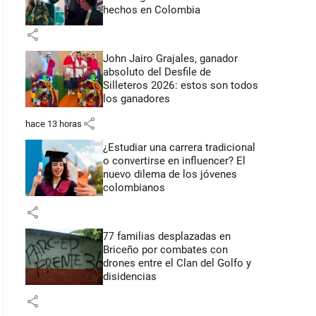
hechos en Colombia
share
John Jairo Grajales, ganador
absoluto del Desfile de
Silleteros 2026: estos son todos
los ganadores
share
hace 13 horas
¿Estudiar una carrera tradicional
o convertirse en influencer? El
nuevo dilema de los jóvenes
colombianos
share
77 familias desplazadas en
Briceño por combates con
drones entre el Clan del Golfo y
disidencias
share