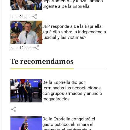
departamentos y lanza llamado
urgente a De la Espriella
share
hace 9 horas
JEP responde a De la Espriella:
¿qué dijo sobre la independencia
judicial y las víctimas?
share
hace 12 horas
Te recomendamos
De la Espriella dio por
terminadas las negociaciones
con grupos armados y anunció
megacárceles
share
De la Espriella congelará el
gasto público, eliminará el