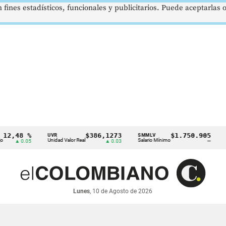
 fines estadísticos, funcionales y publicitarios. Puede aceptarlas
48 %
$386,1273
$1.750.905
UVR
SMMLV
BREN
Unidad Valor Real
Salario Mínimo
Petról
▲ 0.05
▲ 0.03
—
Lunes
, 10 de Agosto de 2026