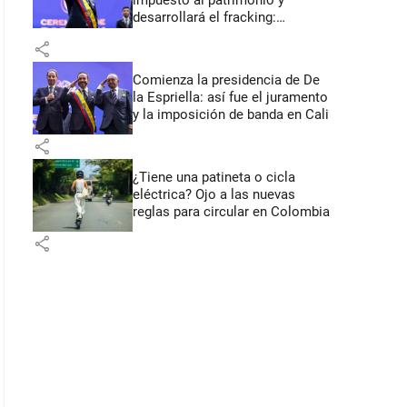
impuesto al patrimonio y
desarrollará el fracking:
primeros anuncios desde Cali
share
Comienza la presidencia de De
la Espriella: así fue el juramento
y la imposición de banda en Cali
share
¿Tiene una patineta o cicla
eléctrica? Ojo a las nuevas
reglas para circular en Colombia
share