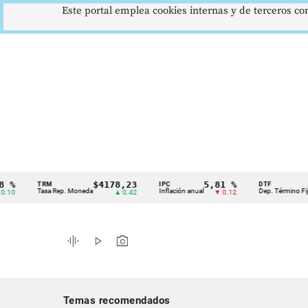
Este portal emplea cookies internas y de terceros con
$4178,23
5,81 %
12,
TRM
IPC
DTF
Cintillo
Tasa Rep. Moneda
Inflación anual
Dep. Término Fijo
▲ 0.42
▼ 0.12
de
indicadores
graphic_eq
play_arrow
photo_camera
económicos
Colombia
Temas recomendados