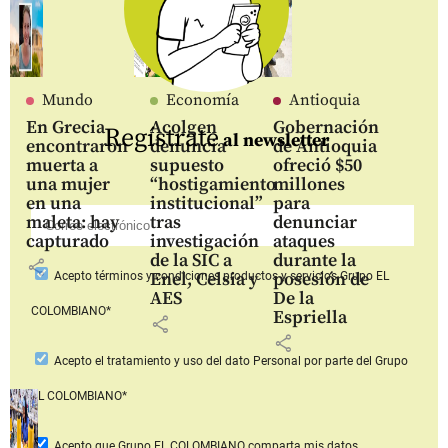
Mundo
Economía
Antioquia
En Grecia
Acolgen
Gobernación
Regístrate
al newsletter
encontraron
denuncia
de Antioquia
muerta a
supuesto
ofreció $50
una mujer
“hostigamiento
millones
en una
institucional”
para
maleta: hay
tras
denunciar
capturado
investigación
ataques
de la SIC a
durante la
share
Enel, Celsia y
posesión de
Acepto
términos y condiciones productos y servicios
Grupo EL
AES
De la
COLOMBIANO*
Espriella
share
share
Acepto
el tratamiento y uso del dato Personal
por parte del Grupo
EL COLOMBIANO*
Acepto que Grupo EL COLOMBIANO
comparta mis datos