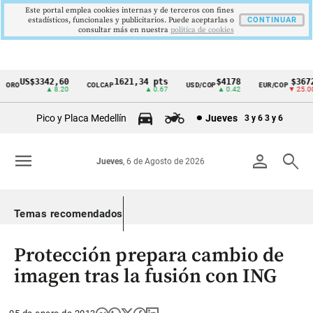
Este portal emplea cookies internas y de terceros con fines
estadísticos, funcionales y publicitarios. Puede aceptarlas o
CONTINUAR
consultar más en nuestra
politica de cookies
US$3342,60
1621,34 pts
$4178
$3672
ORO
COLCAP
USD/COP
EUR/COP
Cintillo
▲ 8.20
▲ 0.67
▲ 0.42
▼ 25.00
de
Pico y Placa Medellín
Jueves
3 y 6
3 y 6
indicadores
económicos
menu
person
search
Jueves
, 6 de Agosto de 2026
Colombia
Temas recomendados
Protección prepara cambio de
imagen tras la fusión con ING