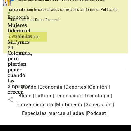
personales con terceros aliados comerciales
conforme su Política de
Economía
Tratamiento del Datos Personal.
Mujeres
lideran el
55% de las
MiPymes
en
Colombia,
pero
pierden
poder
cuando
las
empresas
Mundo
Economía
Deportes
Opinión
crecen
Blogs
Cultura
Tendencias
Tecnología
share
Entretenimiento
Multimedia
Generación
Especiales marcas aliadas
Pódcast