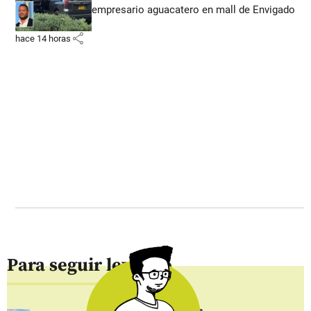
empresario aguacatero en mall de Envigado
share
hace 14 horas
Para seguir leyendo