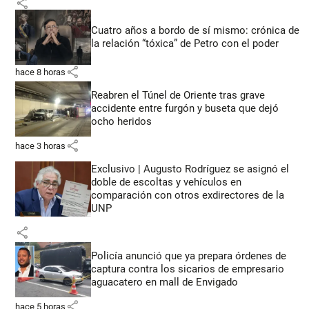
share
Cuatro años a bordo de sí mismo: crónica de
la relación “tóxica” de Petro con el poder
share
hace 8 horas
Reabren el Túnel de Oriente tras grave
accidente entre furgón y buseta que dejó
ocho heridos
share
hace 3 horas
Exclusivo | Augusto Rodríguez se asignó el
doble de escoltas y vehículos en
comparación con otros exdirectores de la
UNP
share
Policía anunció que ya prepara órdenes de
captura contra los sicarios de empresario
aguacatero en mall de Envigado
share
hace 5 horas