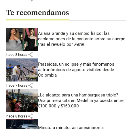
Te recomendamos
Ariana Grande y su cambio físico: las
declaraciones de la cantante sobre su cuerpo
tras el revuelo por
Petal
share
hace 8 horas
Perseidas, un eclipse y más fenómenos
astronómicos de agosto visibles desde
Colombia
share
hace 7 horas
¿Le alcanza para una hamburguesa triple?
Una primera cita en Medellín ya cuesta entre
$100.000 y $150.000
share
hace 8 horas
Minuto a minuto: así asesinaron a