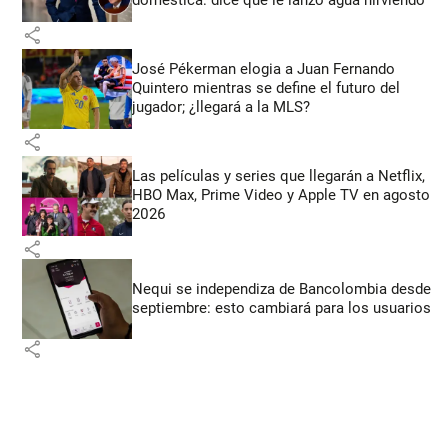
doméstica: dice que le lanzó agua hirviendo
share
José Pékerman elogia a Juan Fernando
Quintero mientras se define el futuro del
jugador; ¿llegará a la MLS?
share
Las películas y series que llegarán a Netflix,
HBO Max, Prime Video y Apple TV en agosto
2026
share
Nequi se independiza de Bancolombia desde
septiembre: esto cambiará para los usuarios
share